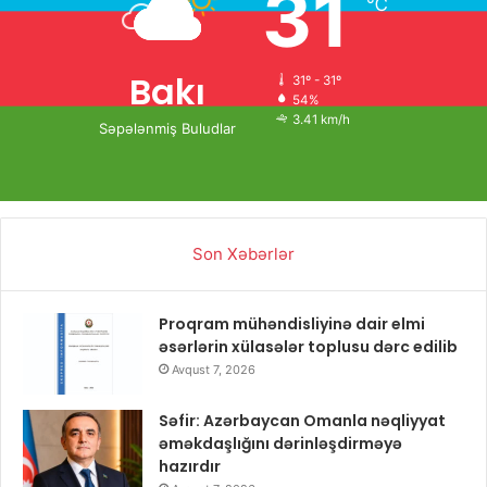
31
℃
Bakı
31º - 31º
54%
3.41 km/h
Səpələnmiş Buludlar
Son Xəbərlər
Proqram mühəndisliyinə dair elmi
əsərlərin xülasələr toplusu dərc edilib
Avqust 7, 2026
Səfir: Azərbaycan Omanla nəqliyyat
əməkdaşlığını dərinləşdirməyə
hazırdır