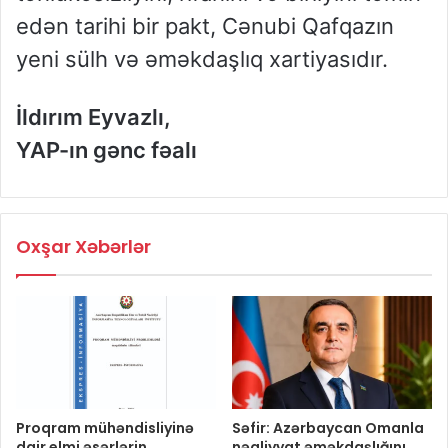
edən tarihi bir pakt, Cənubi Qafqazın
yeni sülh və əməkdaşlıq xartiyasıdır.
İldırım Eyvazlı,
YAP-ın gənc fəalı
Oxşar Xəbərlər
Proqram mühəndisliyinə
Səfir: Azərbaycan Omanla
dair elmi əsərlərin
nəqliyyat əməkdaşlığını