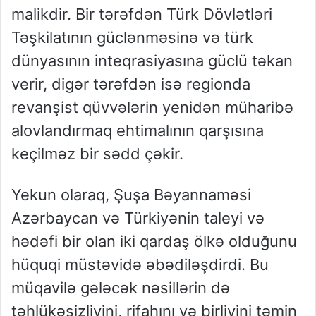
malikdir. Bir tərəfdən Türk Dövlətləri
Təşkilatının güclənməsinə və türk
dünyasının inteqrasiyasına güclü təkan
verir, digər tərəfdən isə regionda
revanşist qüvvələrin yenidən müharibə
alovlandırmaq ehtimalının qarşısına
keçilməz bir sədd çəkir.
Yekun olaraq, Şuşa Bəyannaməsi
Azərbaycan və Türkiyənin taleyi və
hədəfi bir olan iki qardaş ölkə olduğunu
hüquqi müstəvidə əbədiləşdirdi. Bu
müqavilə gələcək nəsillərin də
təhlükəsizliyini, rifahını və birliyini təmin