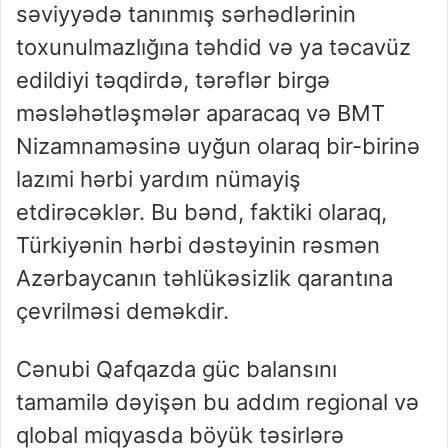
səviyyədə tanınmış sərhədlərinin
toxunulmazlığına təhdid və ya təcavüz
edildiyi təqdirdə, tərəflər birgə
məsləhətləşmələr aparacaq və BMT
Nizamnaməsinə uyğun olaraq bir-birinə
lazımi hərbi yardım nümayiş
etdirəcəklər. Bu bənd, faktiki olaraq,
Türkiyənin hərbi dəstəyinin rəsmən
Azərbaycanın təhlükəsizlik qarantına
çevrilməsi deməkdir.
Cənubi Qafqazda güc balansını
tamamilə dəyişən bu addım regional və
qlobal miqyasda böyük təsirlərə