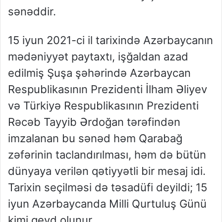
sənəddir.
15 iyun 2021-ci il tarixində Azərbaycanın
mədəniyyət paytaxtı, işğaldan azad
edilmiş Şuşa şəhərində Azərbaycan
Respublikasının Prezidenti İlham Əliyev
və Türkiyə Respublikasının Prezidenti
Rəcəb Tayyib Ərdoğan tərəfindən
imzalanan bu sənəd həm Qarabağ
zəfərinin taclandırılması, həm də bütün
dünyaya verilən qətiyyətli bir mesaj idi.
Tarixin seçilməsi də təsadüfi deyildi; 15
iyun Azərbaycanda Milli Qurtuluş Günü
kimi qeyd olunur.