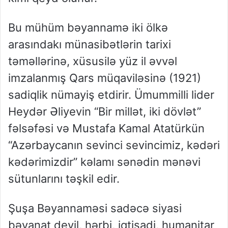
Bu mühüm bəyannamə iki ölkə
arasındakı münasibətlərin tarixi
təməllərinə, xüsusilə yüz il əvvəl
imzalanmış Qars müqaviləsinə (1921)
sadiqlik nümayiş etdirir. Ümummilli lider
Heydər Əliyevin “Bir millət, iki dövlət”
fəlsəfəsi və Mustafa Kamal Atatürkün
“Azərbaycanın sevinci sevincimiz, kədəri
kədərimizdir” kəlamı sənədin mənəvi
sütunlarını təşkil edir.
Şuşa Bəyannaməsi sadəcə siyasi
bəyanat deyil, hərbi, iqtisadi, humanitar