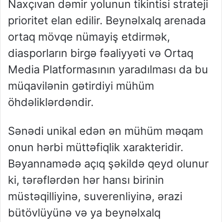
Naxçıvan dəmir yolunun tikintisi strateji
prioritet elan edilir. Beynəlxalq arenada
ortaq mövqe nümayiş etdirmək,
diasporların birgə fəaliyyəti və Ortaq
Media Platformasının yaradılması da bu
müqavilənin gətirdiyi mühüm
öhdəliklərdəndir.
Sənədi unikal edən ən mühüm məqam
onun hərbi müttəfiqlik xarakteridir.
Bəyannamədə açıq şəkildə qeyd olunur
ki, tərəflərdən hər hansı birinin
müstəqilliyinə, suverenliyinə, ərazi
bütövlüyünə və ya beynəlxalq