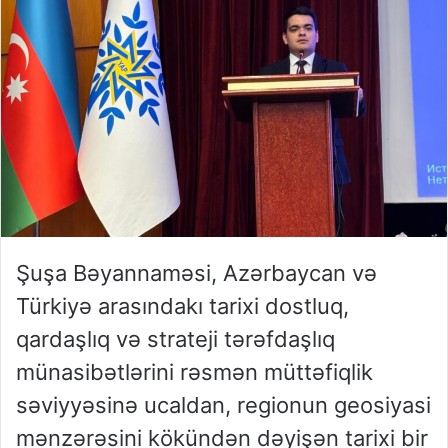
Şuşa Bəyannaməsi, Azərbaycan və
Türkiyə arasındakı tarixi dostluq,
qardaşlıq və strateji tərəfdaşlıq
münasibətlərini rəsmən müttəfiqlik
səviyyəsinə ucaldan, regionun geosiyasi
mənzərəsini kökündən dəyişən tarixi bir