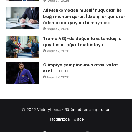
Avqust 7, 2026
Ali Məhkəmədən müəllif hüquqları ilə
bağlı mühüm qərar: İdxalçılar qonorar
ödəməkdən yayına bilməyəcək
Avqust 7, 2026
Tramp ABŞ-də doğumla vətəndaşlıq
qaydasını ləğv etmək istəyir
Avqust 7, 2026
Olimpiya çempionunun atası vəfat
etdi – FOTO
Avqust 7, 2026
© 2022
Victorytime.az
Bütün hüquqları qorunur.
Haqqımızda
Əlaqə