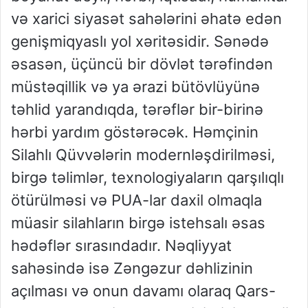
və xarici siyasət sahələrini əhatə edən
genişmiqyaslı yol xəritəsidir. Sənədə
əsasən, üçüncü bir dövlət tərəfindən
müstəqillik və ya ərazi bütövlüyünə
təhlid yarandıqda, tərəflər bir-birinə
hərbi yardım göstərəcək. Həmçinin
Silahlı Qüvvələrin modernləşdirilməsi,
birgə təlimlər, texnologiyaların qarşılıqlı
ötürülməsi və PUA-lar daxil olmaqla
müasir silahların birgə istehsalı əsas
hədəflər sırasındadır. Nəqliyyat
sahəsində isə Zəngəzur dəhlizinin
açılması və onun davamı olaraq Qars-