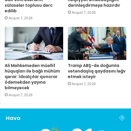
xülasələr toplusu dərc
dərinləşdirməyə hazırdır
edilib
Avqust 7, 2026
Avqust 7, 2026
Ali Məhkəmədən müəllif
Tramp ABŞ-də doğumla
hüquqları ilə bağlı mühüm
vətəndaşlıq qaydasını ləğv
qərar: İdxalçılar qonorar
etmək istəyir
ödəməkdən yayına
Avqust 7, 2026
bilməyəcək
Avqust 7, 2026
Hava