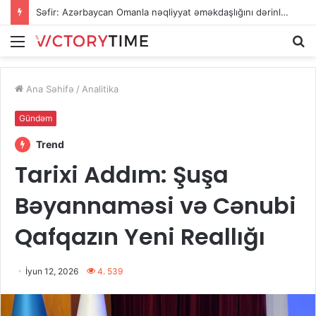
Səfir: Azərbaycan Omanla nəqliyyat əməkdaşlığını dərinləşdirməyə hazırdır
Menu
A
Ana Səhifə
/
Analitika
Gündəm
Trend
Tarixi Addım: Şuşa
Bəyannaməsi və Cənubi
Qafqazın Yeni Reallığı
İyun 12, 2026
4. 539