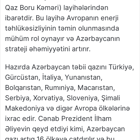
Qaz Boru Kəməri) layihələrindən
ibarətdir. Bu layihə Avropanın enerji
təhlükəsizliyinin təmin olunmasında
mühüm rol oynayır və Azərbaycanın
strateji əhəmiyyətini artırır.
Hazırda Azərbaycan təbii qazını Türkiyə,
Gürcüstan, İtaliya, Yunanıstan,
Bolqarıstan, Rumıniya, Macarıstan,
Serbiya, Xorvatiya, Sloveniya, Şimali
Makedoniya və digər Avropa ölkələrinə
ixrac edir. Cənab Prezident İlham
Əliyevin qeyd etdiyi kimi, Azərbaycan
qazı artıq 16 ölkəyə çatdırılır və bu