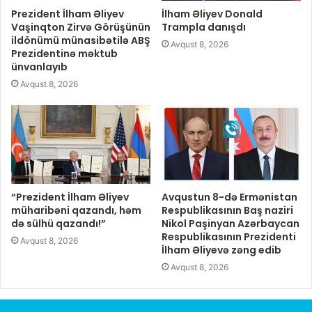
Prezident İlham Əliyev
İlham Əliyev Donald
Vaşinqton Zirvə Görüşünün
Trampla danışdı
ildönümü münasibətilə ABŞ
Avqust 8, 2026
Prezidentinə məktub
ünvanlayıb
Avqust 8, 2026
“Prezident İlham Əliyev
Avqustun 8-də Ermənistan
müharibəni qazandı, həm
Respublikasının Baş naziri
də sülhü qazandı!”
Nikol Paşinyan Azərbaycan
Respublikasının Prezidenti
Avqust 8, 2026
İlham Əliyevə zəng edib
Avqust 8, 2026