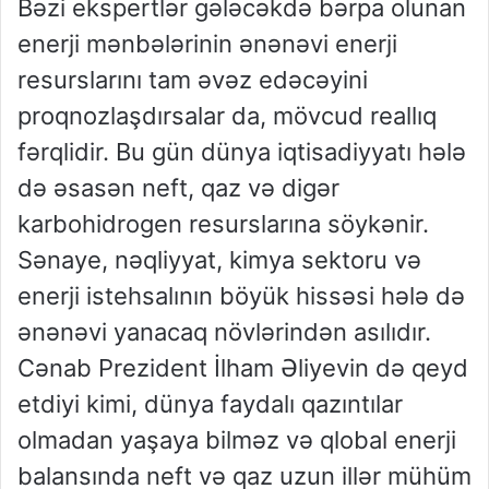
Bəzi ekspertlər gələcəkdə bərpa olunan
enerji mənbələrinin ənənəvi enerji
resurslarını tam əvəz edəcəyini
proqnozlaşdırsalar da, mövcud reallıq
fərqlidir. Bu gün dünya iqtisadiyyatı hələ
də əsasən neft, qaz və digər
karbohidrogen resurslarına söykənir.
Sənaye, nəqliyyat, kimya sektoru və
enerji istehsalının böyük hissəsi hələ də
ənənəvi yanacaq növlərindən asılıdır.
Cənab Prezident İlham Əliyevin də qeyd
etdiyi kimi, dünya faydalı qazıntılar
olmadan yaşaya bilməz və qlobal enerji
balansında neft və qaz uzun illər mühüm