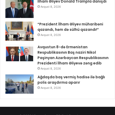
İlham Əliyev Donald Trampla danışdı
Avqust 8, 2026
“Prezident İlham Əliyev müharibəni
qazandı, həm də sülhü qazandı!”
Avqust 8, 2026
Avqustun 8-də Ermənistan
Respublikasının Baş naziri Nikol
Paşinyan Azərbaycan Respublikasının
Prezidenti İlham Əliyevə zəng edib
Avqust 8, 2026
Ağdaşda baş vermiş hadisə ilə bağlı
polis araşdırma aparır
Avqust 8, 2026