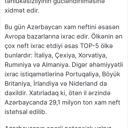
təhlükəsizliyinin gücləndirilməsinə
xidmət edir.
Bu gün Azərbaycan xam neftini əsasən
Avropa bazarlarına ixrac edir. Ölkənin ən
çox neft ixrac etdiyi əsas TOP-5 ölkə
bunlardır: İtaliya, Çexiya, Xorvatiya,
Rumıniya və Almaniya. Digər əhəmiyyətli
ixrac istiqamətlərinə Portuqaliya, Böyük
Britaniya, İrlandiya və Niderland da
daxildir. Xatırladaq ki, ötən il ərzində
Azərbaycanda 29,1 milyon ton xam neft
istehsal edilib.