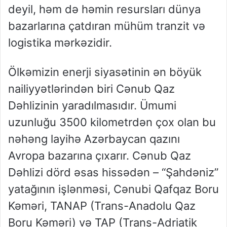
deyil, həm də həmin resursları dünya
bazarlarına çatdıran mühüm tranzit və
logistika mərkəzidir.
Ölkəmizin enerji siyasətinin ən böyük
nailiyyətlərindən biri Cənub Qaz
Dəhlizinin yaradılmasıdır. Ümumi
uzunluğu 3500 kilometrdən çox olan bu
nəhəng layihə Azərbaycan qazını
Avropa bazarına çıxarır. Cənub Qaz
Dəhlizi dörd əsas hissədən – “Şahdəniz”
yatağının işlənməsi, Cənubi Qafqaz Boru
Kəməri, TANAP (Trans-Anadolu Qaz
Boru Kəməri) və TAP (Trans-Adriatik