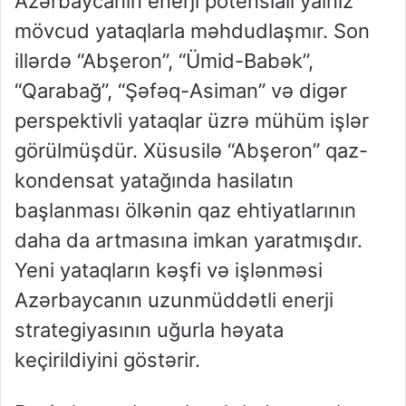
Azərbaycanın enerji potensialı yalnız
mövcud yataqlarla məhdudlaşmır. Son
illərdə “Abşeron”, “Ümid-Babək”,
“Qarabağ”, “Şəfəq-Asiman” və digər
perspektivli yataqlar üzrə mühüm işlər
görülmüşdür. Xüsusilə “Abşeron” qaz-
kondensat yatağında hasilatın
başlanması ölkənin qaz ehtiyatlarının
daha da artmasına imkan yaratmışdır.
Yeni yataqların kəşfi və işlənməsi
Azərbaycanın uzunmüddətli enerji
strategiyasının uğurla həyata
keçirildiyini göstərir.