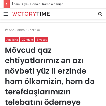
İlham Əliyev Donald Trampla danışdı
Menu
A
Ana Səhifə
/
Analitika
Analitika
Gündəm
Siyasət
Mövcud qaz
ehtiyatlarımız ən azı
növbəti yüz il ərzində
həm ölkəmizin, həm də
tərəfdaşlarımızın
tələbatını ödəməyə