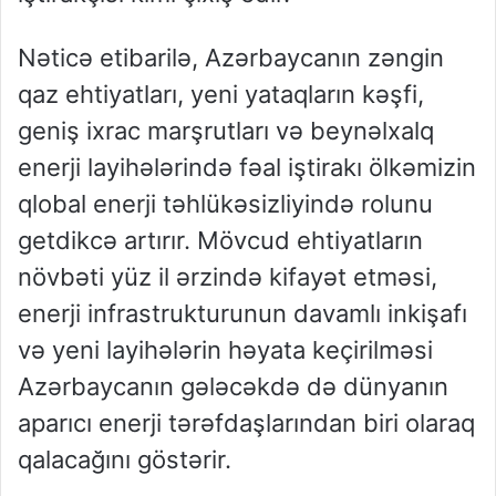
Nəticə etibarilə, Azərbaycanın zəngin
qaz ehtiyatları, yeni yataqların kəşfi,
geniş ixrac marşrutları və beynəlxalq
enerji layihələrində fəal iştirakı ölkəmizin
qlobal enerji təhlükəsizliyində rolunu
getdikcə artırır. Mövcud ehtiyatların
növbəti yüz il ərzində kifayət etməsi,
enerji infrastrukturunun davamlı inkişafı
və yeni layihələrin həyata keçirilməsi
Azərbaycanın gələcəkdə də dünyanın
aparıcı enerji tərəfdaşlarından biri olaraq
qalacağını göstərir.