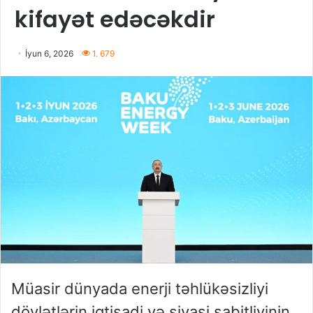
kifayət edəcəkdir
İyun 6, 2026
1. 679
Müasir dünyada enerji təhlükəsizliyi
dövlətlərin iqtisadi və siyasi sabitliyinin