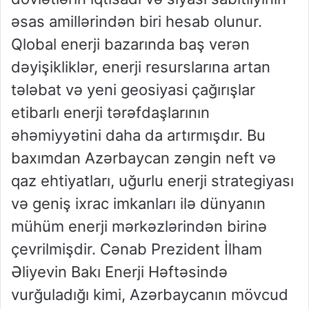
əsas amillərindən biri hesab olunur.
Qlobal enerji bazarında baş verən
dəyişikliklər, enerji resurslarına artan
tələbat və yeni geosiyasi çağırışlar
etibarlı enerji tərəfdaşlarının
əhəmiyyətini daha da artırmışdır. Bu
baxımdan Azərbaycan zəngin neft və
qaz ehtiyatları, uğurlu enerji strategiyası
və geniş ixrac imkanları ilə dünyanın
mühüm enerji mərkəzlərindən birinə
çevrilmişdir. Cənab Prezident İlham
Əliyevin Bakı Enerji Həftəsində
vurğuladığı kimi, Azərbaycanın mövcud