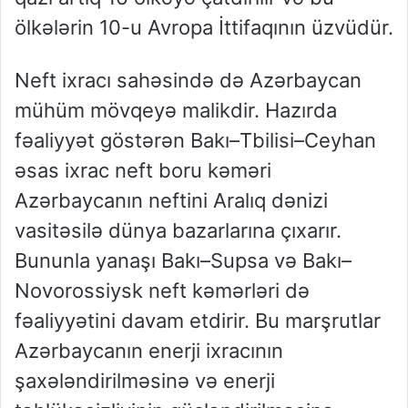
ölkələrin 10-u Avropa İttifaqının üzvüdür.
Neft ixracı sahəsində də Azərbaycan
mühüm mövqeyə malikdir. Hazırda
fəaliyyət göstərən Bakı–Tbilisi–Ceyhan
əsas ixrac neft boru kəməri
Azərbaycanın neftini Aralıq dənizi
vasitəsilə dünya bazarlarına çıxarır.
Bununla yanaşı Bakı–Supsa və Bakı–
Novorossiysk neft kəmərləri də
fəaliyyətini davam etdirir. Bu marşrutlar
Azərbaycanın enerji ixracının
şaxələndirilməsinə və enerji