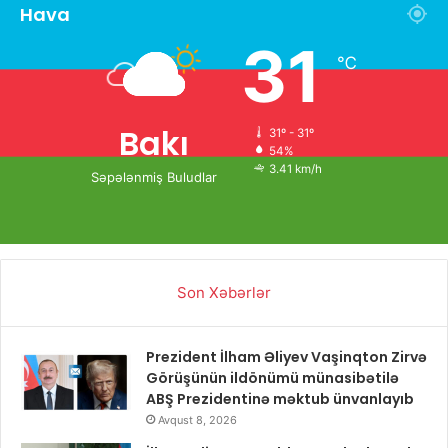
Hava
31
℃
Bakı
31º - 31º
54%
3.41 km/h
Səpələnmiş Buludlar
Son Xəbərlər
Prezident İlham Əliyev Vaşinqton Zirvə
Görüşünün ildönümü münasibətilə
ABŞ Prezidentinə məktub ünvanlayıb
Avqust 8, 2026