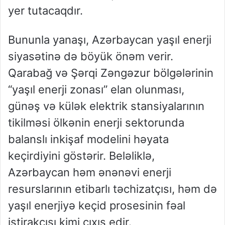
yer tutacaqdır.
Bununla yanaşı, Azərbaycan yaşıl enerji
siyasətinə də böyük önəm verir.
Qarabağ və Şərqi Zəngəzur bölgələrinin
“yaşıl enerji zonası” elan olunması,
günəş və külək elektrik stansiyalarının
tikilməsi ölkənin enerji sektorunda
balanslı inkişaf modelini həyata
keçirdiyini göstərir. Beləliklə,
Azərbaycan həm ənənəvi enerji
resurslarının etibarlı təchizatçısı, həm də
yaşıl enerjiyə keçid prosesinin fəal
iştirakçısı kimi çıxış edir.