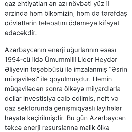
qaz ehtiyatları ən azı növbəti yüz il
ərzində həm ölkəmizin, həm də tərəfdaş
dövlətlərin tələbatını ödəməyə kifayət
edəcəkdir.
Azərbaycanın enerji uğurlarının əsası
1994-cü ildə Ümummilli Lider Heydər
Əliyevin təşəbbüsü ilə imzalanmış “Əsrin
müqaviləsi” ilə qoyulmuşdur. Həmin
müqavilədən sonra ölkəyə milyardlarla
dollar investisiya cəlb edilmiş, neft və
qaz sektorunda genişmiqyaslı layihələr
həyata keçirilmişdir. Bu gün Azərbaycan
təkcə enerji resurslarına malik ölkə