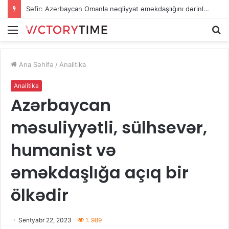
Səfir: Azərbaycan Omanla nəqliyyat əməkdaşlığını dərinləşdirməyə hazırdır
Menu
A
Ana Səhifə
/
Analitika
Analitika
Azərbaycan
məsuliyyətli, sülhsevər,
humanist və
əməkdaşlığa açıq bir
ölkədir
Sentyabr 22, 2023
1. 989