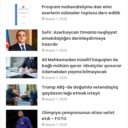
Proqram mühəndisliyinə dair elmi
əsərlərin xülasələr toplusu dərc edilib
Avqust 7, 2026
Səfir: Azərbaycan Omanla nəqliyyat
əməkdaşlığını dərinləşdirməyə
hazırdır
Avqust 7, 2026
Ali Məhkəmədən müəllif hüquqları ilə
bağlı mühüm qərar: İdxalçılar qonorar
ödəməkdən yayına bilməyəcək
Avqust 7, 2026
Tramp ABŞ-də doğumla vətəndaşlıq
qaydasını ləğv etmək istəyir
Avqust 7, 2026
Olimpiya çempionunun atası vəfat
etdi – FOTO
Avqust 7, 2026