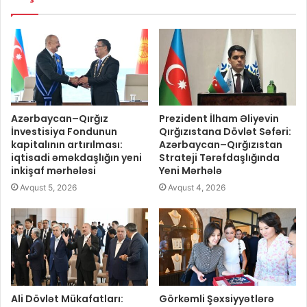
Azərbaycan–Qırğız
Prezident İlham Əliyevin
İnvestisiya Fondunun
Qırğızıstana Dövlət Səfəri:
kapitalının artırılması:
Azərbaycan–Qırğızıstan
iqtisadi əməkdaşlığın yeni
Strateji Tərəfdaşlığında
inkişaf mərhələsi
Yeni Mərhələ
Avqust 5, 2026
Avqust 4, 2026
Ali Dövlət Mükafatları:
Görkəmli Şəxsiyyətlərə