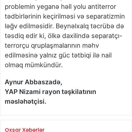
problemin yeganə həll yolu antiterror
tədbirlərinin keçirilməsi və separatizmin
ləğv edilməsidir. Beynəlxalq təcrübə də
təsdiq edir ki, ölkə daxilində separatçı-
terrorçu qruplaşmalarının məhv
edilməsinə yalnız güc tətbiqi ilə nail
olmaq mümkündür.
Aynur Abbaszadə,
YAP Nizami rayon təşkilatının
məsləhətçisi.
Oxşar Xəbərlər