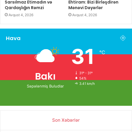
Sarsılmaz Etimadın və
Ehtiram: Bizi Birləşdirən
Qardaşlığın Rəmzi
Mənəvi Dəyərlər
Avqust 4, 2026
Avqust 4, 2026
Hava
31
℃
Bakı
31º - 31º
54%
3.41 km/h
Səpələnmiş Buludlar
Son Xəbərlər