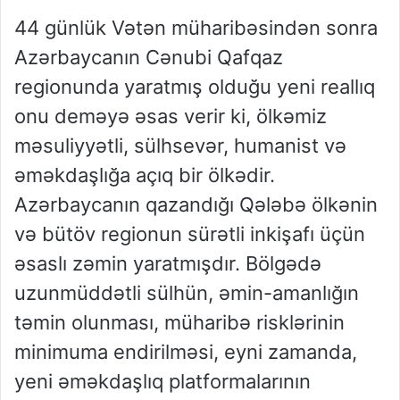
44 günlük Vətən müharibəsindən sonra
Azərbaycanın Cənubi Qafqaz
regionunda yaratmış olduğu yeni reallıq
onu deməyə əsas verir ki, ölkəmiz
məsuliyyətli, sülhsevər, humanist və
əməkdaşlığa açıq bir ölkədir.
Azərbaycanın qazandığı Qələbə ölkənin
və bütöv regionun sürətli inkişafı üçün
əsaslı zəmin yaratmışdır. Bölgədə
uzunmüddətli sülhün, əmin-amanlığın
təmin olunması, müharibə risklərinin
minimuma endirilməsi, eyni zamanda,
yeni əməkdaşlıq platformalarının