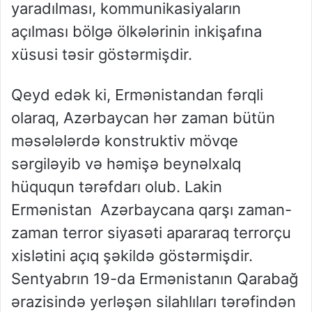
yaradılması, kommunikasiyaların
açılması bölgə ölkələrinin inkişafına
xüsusi təsir göstərmişdir.
Qeyd edək ki, Ermənistandan fərqli
olaraq, Azərbaycan hər zaman bütün
məsələlərdə konstruktiv mövqe
sərgiləyib və həmişə beynəlxalq
hüququn tərəfdarı olub. Lakin
Ermənistan Azərbaycana qarşı zaman-
zaman terror siyasəti apararaq terrorçu
xislətini açıq şəkildə göstərmişdir.
Sentyabrın 19-da Ermənistanın Qarabağ
ərazisində yerləşən silahlıları tərəfindən