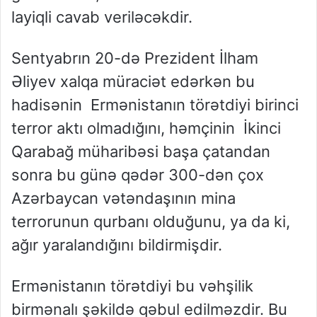
layiqli cavab veriləcəkdir.
Sentyabrın 20-də Prezident İlham
Əliyev xalqa müraciət edərkən bu
hadisənin Ermənistanın törətdiyi birinci
terror aktı olmadığını, həmçinin İkinci
Qarabağ müharibəsi başa çatandan
sonra bu günə qədər 300-dən çox
Azərbaycan vətəndaşının mina
terrorunun qurbanı olduğunu, ya da ki,
ağır yaralandığını bildirmişdir.
Ermənistanın törətdiyi bu vəhşilik
birmənalı şəkildə qəbul edilməzdir. Bu