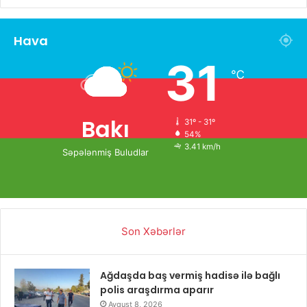
Hava
31
℃
Bakı
31º - 31º
54%
3.41 km/h
Səpələnmiş Buludlar
Son Xəbərlər
Ağdaşda baş vermiş hadisə ilə bağlı
polis araşdırma aparır
Avqust 8, 2026