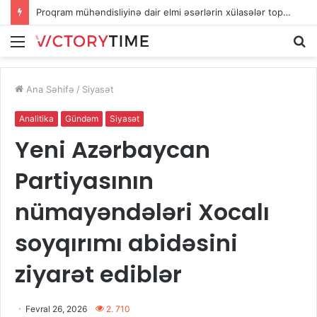
Proqram mühəndisliyinə dair elmi əsərlərin xülasələr toplusu dərc edilib
Menu
A
Ana Səhifə
/
Siyasət
Analitika
Gündəm
Siyasət
Yeni Azərbaycan
Partiyasının
nümayəndələri Xocalı
soyqırımı abidəsini
ziyarət ediblər
Fevral 26, 2026
2. 710