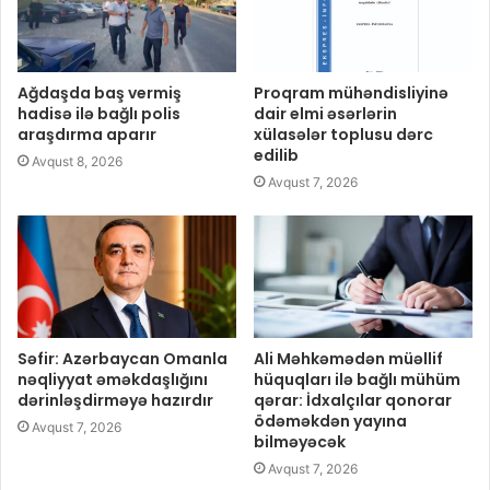
Ağdaşda baş vermiş
Proqram mühəndisliyinə
hadisə ilə bağlı polis
dair elmi əsərlərin
araşdırma aparır
xülasələr toplusu dərc
edilib
Avqust 8, 2026
Avqust 7, 2026
Səfir: Azərbaycan Omanla
Ali Məhkəmədən müəllif
nəqliyyat əməkdaşlığını
hüquqları ilə bağlı mühüm
dərinləşdirməyə hazırdır
qərar: İdxalçılar qonorar
ödəməkdən yayına
Avqust 7, 2026
bilməyəcək
Avqust 7, 2026