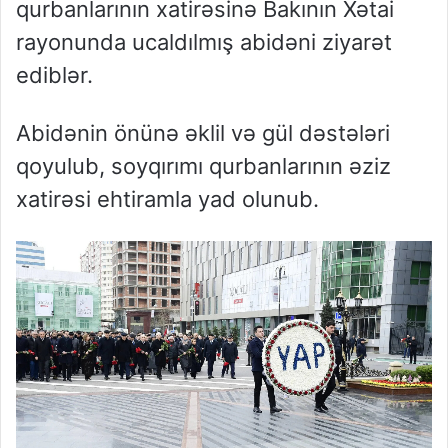
qurbanlarının xatirəsinə Bakının Xətai
rayonunda ucaldılmış abidəni ziyarət
ediblər.
Abidənin önünə əklil və gül dəstələri
qoyulub, soyqırımı qurbanlarının əziz
xatirəsi ehtiramla yad olunub.