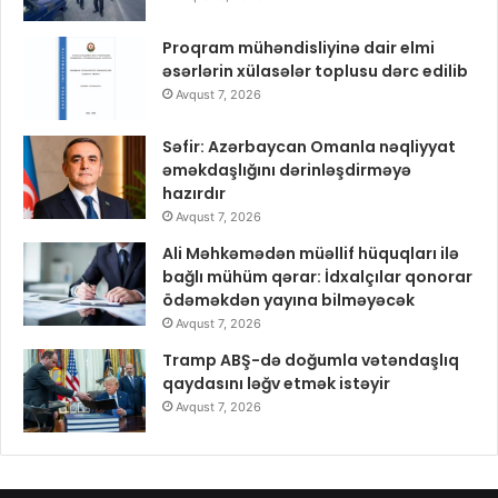
Proqram mühəndisliyinə dair elmi
əsərlərin xülasələr toplusu dərc edilib
Avqust 7, 2026
Səfir: Azərbaycan Omanla nəqliyyat
əməkdaşlığını dərinləşdirməyə
hazırdır
Avqust 7, 2026
Ali Məhkəmədən müəllif hüquqları ilə
bağlı mühüm qərar: İdxalçılar qonorar
ödəməkdən yayına bilməyəcək
Avqust 7, 2026
Tramp ABŞ-də doğumla vətəndaşlıq
qaydasını ləğv etmək istəyir
Avqust 7, 2026