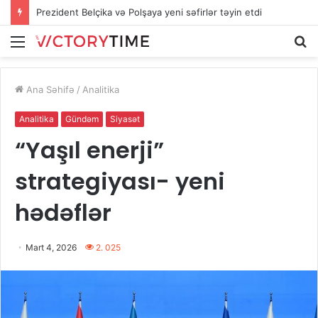
Prezident Belçika və Polşaya yeni səfirlər təyin etdi
Menu
A
Ana Səhifə
/
Analitika
Analitika
Gündəm
Siyasət
“Yaşıl enerji”
strategiyası- yeni
hədəflər
Mart 4, 2026
2. 025