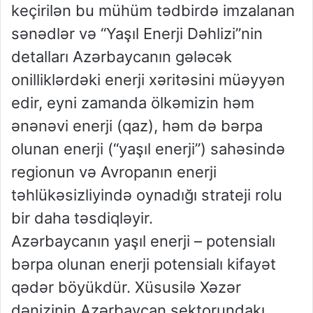
keçirilən bu mühüm tədbirdə imzalanan
sənədlər və “Yaşıl Enerji Dəhlizi”nin
detalları Azərbaycanın gələcək
onilliklərdəki enerji xəritəsini müəyyən
edir, eyni zamanda ölkəmizin həm
ənənəvi enerji (qaz), həm də bərpa
olunan enerji (“yaşıl enerji”) sahəsində
regionun və Avropanın enerji
təhlükəsizliyində oynadığı strateji rolu
bir daha təsdiqləyir.
Azərbaycanın yaşıl enerji – potensialı
bərpa olunan enerji potensialı kifayət
qədər böyükdür. Xüsusilə Xəzər
dənizinin Azərbaycan sektorundakı