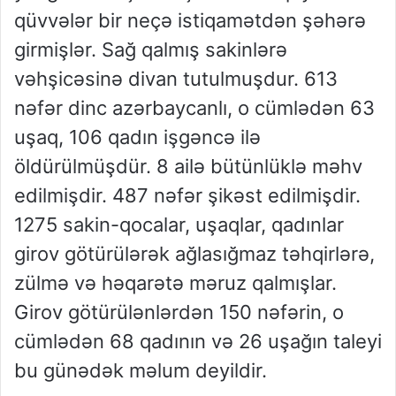
qüvvələr bir neçə istiqamətdən şəhərə
girmişlər. Sağ qalmış sakinlərə
vəhşicəsinə divan tutulmuşdur. 613
nəfər dinc azərbaycanlı, o cümlədən 63
uşaq, 106 qadın işgəncə ilə
öldürülmüşdür. 8 ailə bütünlüklə məhv
edilmişdir. 487 nəfər şikəst edilmişdir.
1275 sakin-qocalar, uşaqlar, qadınlar
girov götürülərək ağlasığmaz təhqirlərə,
zülmə və həqarətə məruz qalmışlar.
Girov götürülənlərdən 150 nəfərin, o
cümlədən 68 qadının və 26 uşağın taleyi
bu günədək məlum deyildir.