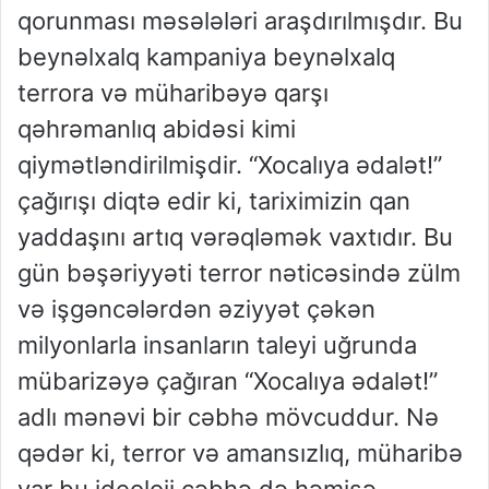
qorunması məsələləri araşdırılmışdır. Bu
beynəlxalq kampaniya beynəlxalq
terrora və müharibəyə qarşı
qəhrəmanlıq abidəsi kimi
qiymətləndirilmişdir. “Xocalıya ədalət!”
çağırışı diqtə edir ki, tariximizin qan
yaddaşını artıq vərəqləmək vaxtıdır. Bu
gün bəşəriyyəti terror nəticəsində zülm
və işgəncələrdən əziyyət çəkən
milyonlarla insanların taleyi uğrunda
mübarizəyə çağıran “Xocalıya ədalət!”
adlı mənəvi bir cəbhə mövcuddur. Nə
qədər ki, terror və amansızlıq, müharibə