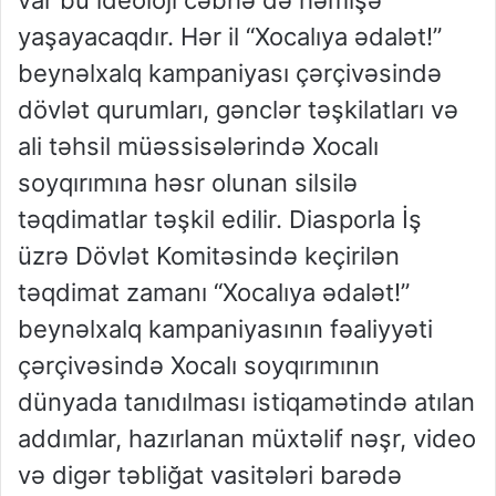
var bu ideoloji cəbhə də həmişə
yaşayacaqdır. Hər il “Xocalıya ədalət!”
beynəlxalq kampaniyası çərçivəsində
dövlət qurumları, gənclər təşkilatları və
ali təhsil müəssisələrində Xocalı
soyqırımına həsr olunan silsilə
təqdimatlar təşkil edilir. Diasporla İş
üzrə Dövlət Komitəsində keçirilən
təqdimat zamanı “Xocalıya ədalət!”
beynəlxalq kampaniyasının fəaliyyəti
çərçivəsində Xocalı soyqırımının
dünyada tanıdılması istiqamətində atılan
addımlar, hazırlanan müxtəlif nəşr, video
və digər təbliğat vasitələri barədə