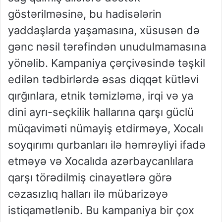
göstərilməsinə, bu hadisələrin
yaddaşlarda yaşamasına, xüsusən də
gənc nəsil tərəfindən unudulmamasına
yönəlib. Kampaniya çərçivəsində təşkil
edilən tədbirlərdə əsas diqqət kütləvi
qırğınlara, etnik təmizləmə, irqi və ya
dini ayrı-seçkilik hallarına qarşı güclü
müqaviməti nümayiş etdirməyə, Xocalı
soyqırımı qurbanları ilə həmrəyliyi ifadə
etməyə və Xocalıda azərbaycanlılara
qarşı törədilmiş cinayətlərə görə
cəzasızlıq halları ilə mübarizəyə
istiqamətlənib. Bu kampaniya bir çox