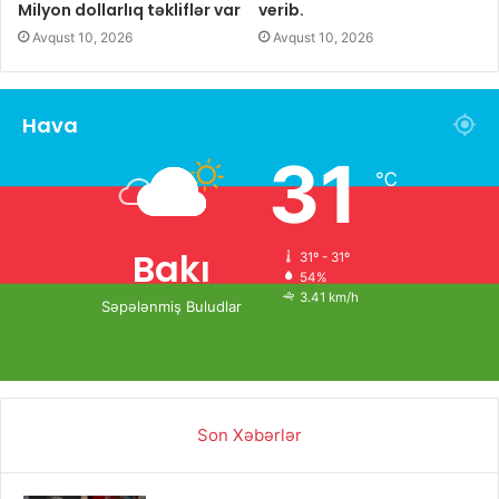
Milyon dollarlıq təkliflər var
verib.
Avqust 10, 2026
Avqust 10, 2026
Hava
31
℃
Bakı
31º - 31º
54%
3.41 km/h
Səpələnmiş Buludlar
Son Xəbərlər