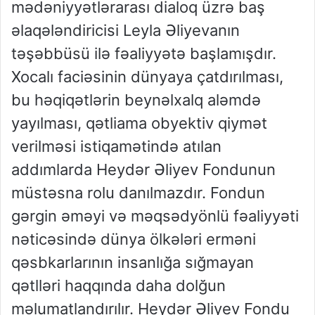
mədəniyyətlərarası dialoq üzrə baş
əlaqələndiricisi Leyla Əliyevanın
təşəbbüsü ilə fəaliyyətə başlamışdır.
Xocalı faciəsinin dünyaya çatdırılması,
bu həqiqətlərin beynəlxalq aləmdə
yayılması, qətliama obyektiv qiymət
verilməsi istiqamətində atılan
addımlarda Heydər Əliyev Fondunun
müstəsna rolu danılmazdır. Fondun
gərgin əməyi və məqsədyönlü fəaliyyəti
nəticəsində dünya ölkələri erməni
qəsbkarlarının insanlığa sığmayan
qətlləri haqqında daha dolğun
məlumatlandırılır. Heydər Əliyev Fondu