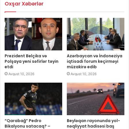
Oxşar Xəbərlər
Prezident Belçika və
Azərbaycan və İndoneziya
Polşaya yeni səfirlər təyin
iqtisadi forum keçirməyi
etdi
müzakirə edib
Avqust 10, 2026
Avqust 10, 2026
“Qarabağ” Pedro
Beyləqan rayonunda yol-
Bikalyonu satacaq? –
nəqliyyat hadisəsi baş