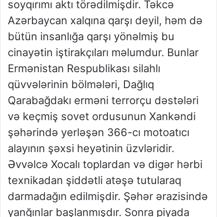
soyqırımı aktı törədilmişdir. Təkcə
Azərbaycan xalqına qarşı deyil, həm də
bütün insanlığa qarşı yönəlmiş bu
cinayətin iştirakçıları məlumdur. Bunlar
Ermənistan Respublikası silahlı
qüvvələrinin bölmələri, Dağlıq
Qarabağdakı erməni terrorçu dəstələri
və keçmiş sovet ordusunun Xankəndi
şəhərində yerləşən 366-cı motoatıcı
alayının şəxsi heyətinin üzvləridir.
Əvvəlcə Xocalı toplardan və digər hərbi
texnikadan şiddətli atəşə tutularaq
darmadağın edilmişdir. Şəhər ərazisində
yanğınlar başlanmışdır. Sonra piyada