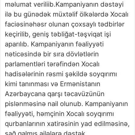
məlumat veriliib.Kampaniyanın dəstəyi
ilə bu günədək müxtəlif ölkələrdə Xocalı
faciəsinəhəsr olunan çoxsaylı tədbirlər
keçirilib, geniş təbliğat-təşviqat işi
aparılıb. Kampaniyanın fəaliyyəti
nəticəsində bir sıra dövlətlərin
parlamentləri tərəfindən Xocalı
hadisələrinin rəsmi şəkildə soyqırımı
kimi tanınması və Ermənistanın
Azərbaycana qarşı təcavüzünün
pislənməsinə nail olunub. Kampaniyanın
fəaliyyəti, həmçinin Xocalı soyqırımı
qurbanlarının xatirəsinin yad edilməsinə,
sağ qalmış ailələrə dəstək