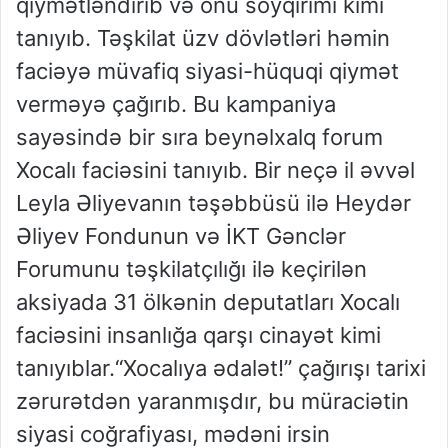
qiymətləndirib və onu soyqırımı kimi
tanıyıb. Təşkilat üzv dövlətləri həmin
faciəyə müvafiq siyasi-hüquqi qiymət
verməyə çağırıb. Bu kampaniya
sayəsində bir sıra beynəlxalq forum
Xocalı faciəsini tanıyıb. Bir neçə il əvvəl
Leyla Əliyevanın təşəbbüsü ilə Heydər
Əliyev Fondunun və İKT Gənclər
Forumunu təşkilatçılığı ilə keçirilən
aksiyada 31 ölkənin deputatları Xocalı
faciəsini insanlığa qarşı cinayət kimi
tanıyıblar.“Xocalıya ədalət!” çağırışı tarixi
zərurətdən yaranmışdır, bu müraciətin
siyasi coğrafiyası, mədəni irsin