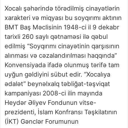
Xocalı şəhərində törədilmiş cinayətlərin
xarakteri və miqyası bu soyqırımı aktının
BMT Baş Məclisinin 1948-ci il 9 dekabr
tarixli 260 saylı qətnaməsi ilə qəbul
edilmiş “Soyqırımı cinayətinin qarşısının
alınması və cəzalandırılması haqqında”
Konvensiyada ifadə olunmuş tərifə tam
uyğun gəldiyini sübut edir. “Xocalıya
ədalət” beynəlxalq təbliğat-təşviqat
kampaniyası 2008-ci ilin mayında
Heydər Əliyev Fondunun vitse-
prezidenti, İslam Konfransı Təşkilatının
(İKT) Gənclər Forumunun