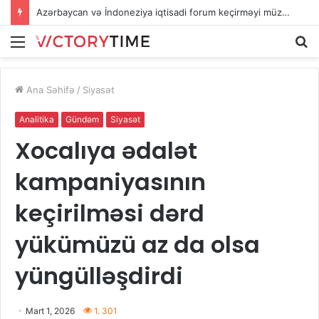
“Qarabağ” Pedro Bikalyonu satacaq? – Milyon dollarlıq təkliflər var
Menu
A
Ana Səhifə
/
Siyasət
Analitika
Gündəm
Siyasət
Xocalıya ədalət
kampaniyasının
keçirilməsi dərd
yükümüzü az da olsa
yüngülləşdirdi
Mart 1, 2026
1. 301