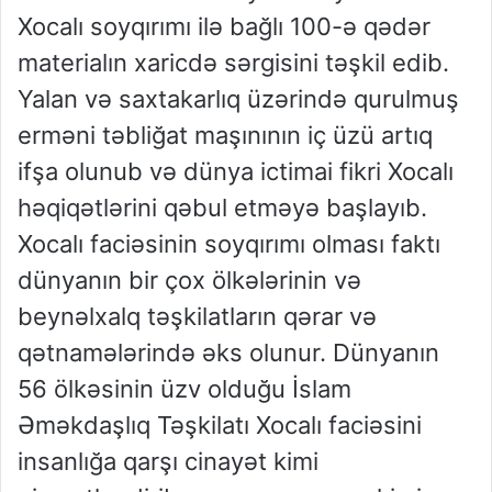
Xocalı soyqırımı ilə bağlı 100-ə qədər
materialın xaricdə sərgisini təşkil edib.
Yalan və saxtakarlıq üzərində qurulmuş
erməni təbliğat maşınının iç üzü artıq
ifşa olunub və dünya ictimai fikri Xocalı
həqiqətlərini qəbul etməyə başlayıb.
Xocalı faciəsinin soyqırımı olması faktı
dünyanın bir çox ölkələrinin və
beynəlxalq təşkilatların qərar və
qətnamələrində əks olunur. Dünyanın
56 ölkəsinin üzv olduğu İslam
Əməkdaşlıq Təşkilatı Xocalı faciəsini
insanlığa qarşı cinayət kimi