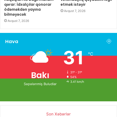
qərar: İdxalçılar qonorar
etmək istəyir
ödəməkdən yayına
Avqust 7, 2026
bilməyəcək
Avqust 7, 2026
Hava
31
℃
Bakı
31º - 31º
54%
3.41 km/h
Səpələnmiş Buludlar
Son Xəbərlər