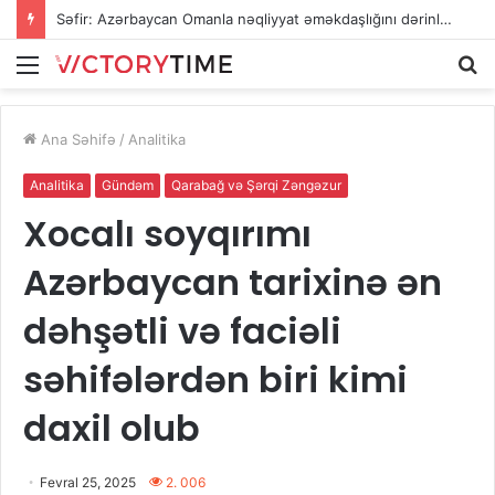
Səfir: Azərbaycan Omanla nəqliyyat əməkdaşlığını dərinləşdirməyə hazırdır
Menu
A
Ana Səhifə
/
Analitika
Analitika
Gündəm
Qarabağ və Şərqi Zəngəzur
Xocalı soyqırımı
Azərbaycan tarixinə ən
dəhşətli və faciəli
səhifələrdən biri kimi
daxil olub
Fevral 25, 2025
2. 006