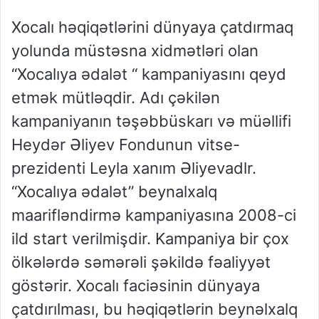
Xocalı həqiqətlərini dünyaya çatdırmaq
yolunda müstəsna xidmətləri olan
“Xocalıya ədalət “ kampaniyasını qeyd
etmək mütləqdir. Adı çəkilən
kampaniyanın təşəbbüskarı və müəllifi
Heydər Əliyev Fondunun vitse-
prezidenti Leyla xanım Əliyevadlr.
“Xocalıya ədalət” beynalxalq
maarifləndirmə kampaniyasına 2008-ci
ild start verilmişdir. Kampaniya bir çox
ölkələrdə səmərəli şəkildə fəaliyyət
göstərir. Xocalı faciəsinin dünyaya
çatdırılması, bu həqiqətlərin beynəlxalq