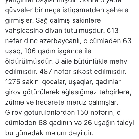
qüvvələr bir neçə istiqamətdən şəhərə
girmişlər. Sağ qalmış sakinlərə
vəhşicəsinə divan tutulmuşdur. 613
nəfər dinc azərbaycanlı, o cümlədən 63
uşaq, 106 qadın işgəncə ilə
öldürülmüşdür. 8 ailə bütünlüklə məhv
edilmişdir. 487 nəfər şikəst edilmişdir.
1275 sakin-qocalar, uşaqlar, qadınlar
girov götürülərək ağlasığmaz təhqirlərə,
zülmə və həqarətə məruz qalmışlar.
Girov götürülənlərdən 150 nəfərin, o
cümlədən 68 qadının və 26 uşağın taleyi
bu günədək məlum deyildir.