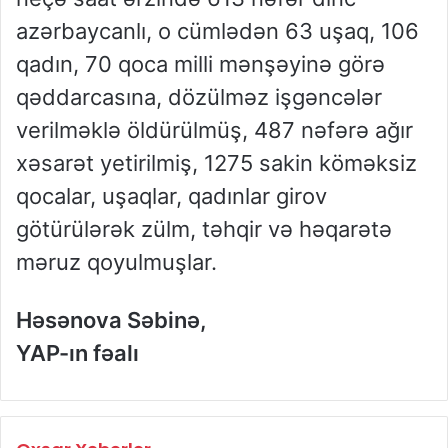
azərbaycanlı, o cümlədən 63 uşaq, 106
qadın, 70 qoca milli mənşəyinə görə
qəddarcasına, dözülməz işgəncələr
verilməklə öldürülmüş, 487 nəfərə ağır
xəsarət yetirilmiş, 1275 sakin köməksiz
qocalar, uşaqlar, qadınlar girov
götürülərək zülm, təhqir və həqarətə
məruz qoyulmuşlar.
Həsənova Səbinə,
YAP-ın fəalı