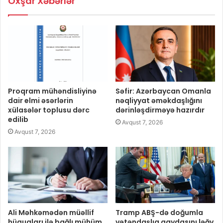
Oxşar Xəbərlər
Proqram mühəndisliyinə
Səfir: Azərbaycan Omanla
dair elmi əsərlərin
nəqliyyat əməkdaşlığını
xülasələr toplusu dərc
dərinləşdirməyə hazırdır
edilib
Avqust 7, 2026
Avqust 7, 2026
Ali Məhkəmədən müəllif
Tramp ABŞ-də doğumla
hüquqları ilə bağlı mühüm
vətəndaşlıq qaydasını ləğv