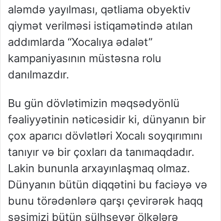
aləmdə yayılması, qətliama obyektiv
qiymət verilməsi istiqamətində atılan
addımlarda “Xocalıya ədalət”
kampaniyasının müstəsna rolu
danılmazdır.
Bu gün dövlətimizin məqsədyönlü
fəaliyyətinin nəticəsidir ki, dünyanın bir
çox aparıcı dövlətləri Xocalı soyqırımını
tanıyır və bir çoxları da tanımaqdadır.
Lakin bununla arxayınlaşmaq olmaz.
Dünyanın bütün diqqətini bu faciəyə və
bunu törədənlərə qarşı çevirərək haqq
səsimizi bütün sülhsevər ölkələrə