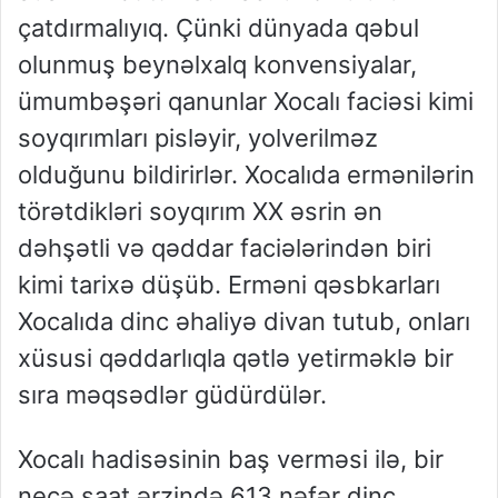
çatdırmalıyıq. Çünki dünyada qəbul
olunmuş beynəlxalq konvensiyalar,
ümumbəşəri qanunlar Xocalı faciəsi kimi
soyqırımları pisləyir, yolverilməz
olduğunu bildirirlər. Xocalıda ermənilərin
törətdikləri soyqırım XX əsrin ən
dəhşətli və qəddar faciələrindən biri
kimi tarixə düşüb. Erməni qəsbkarları
Xocalıda dinc əhaliyə divan tutub, onları
xüsusi qəddarlıqla qətlə yetirməklə bir
sıra məqsədlər güdürdülər.
Xocalı hadisəsinin baş verməsi ilə, bir
neçə saat ərzində 613 nəfər dinc