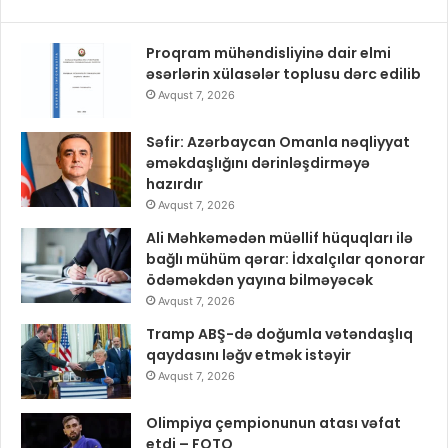
Proqram mühəndisliyinə dair elmi
əsərlərin xülasələr toplusu dərc edilib
Avqust 7, 2026
Səfir: Azərbaycan Omanla nəqliyyat
əməkdaşlığını dərinləşdirməyə
hazırdır
Avqust 7, 2026
Ali Məhkəmədən müəllif hüquqları ilə
bağlı mühüm qərar: İdxalçılar qonorar
ödəməkdən yayına bilməyəcək
Avqust 7, 2026
Tramp ABŞ-də doğumla vətəndaşlıq
qaydasını ləğv etmək istəyir
Avqust 7, 2026
Olimpiya çempionunun atası vəfat
etdi – FOTO