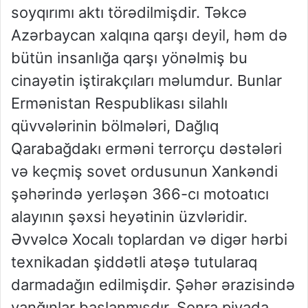
soyqırımı aktı törədilmişdir. Təkcə
Azərbaycan xalqına qarşı deyil, həm də
bütün insanlığa qarşı yönəlmiş bu
cinayətin iştirakçıları məlumdur. Bunlar
Ermənistan Respublikası silahlı
qüvvələrinin bölmələri, Dağlıq
Qarabağdakı erməni terrorçu dəstələri
və keçmiş sovet ordusunun Xankəndi
şəhərində yerləşən 366-cı motoatıcı
alayının şəxsi heyətinin üzvləridir.
Əvvəlcə Xocalı toplardan və digər hərbi
texnikadan şiddətli atəşə tutularaq
darmadağın edilmişdir. Şəhər ərazisində
yanğınlar başlanmışdır. Sonra piyada