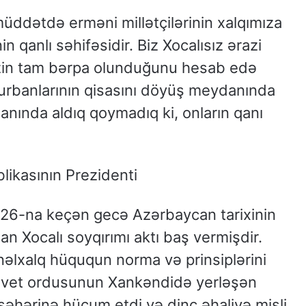
 müddətdə erməni millətçilərinin xalqımıza
in qanlı səhifəsidir. Biz Xocalısız ərazi
zin tam bərpa olunduğunu hesab edə
qurbanlarının qisasını döyüş meydanında
anında aldıq qoymadıq ki, onların qanı
ikasının Prezidenti
ən 26-na keçən gecə Azərbaycan tarixinin
lan Xocalı soyqırımı aktı baş vermişdir.
nəlxalq hüququn norma və prinsiplərini
ovet ordusunun Xankəndidə yerləşən
lı şəhərinə hücum etdi və dinc əhaliyə misli