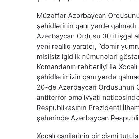
Müzəffər Azərbaycan Ordusunun
şəhidlərinin qanı yerdə qalmadı
Azərbaycan Ordusu 30 il işğal a
yeni reallıq yaratdı, “dəmir yum
misilsiz igidlik nümunələri gös
Komandanın rəhbərliyi ilə Xocalı 
şəhidlərimizin qanı yerdə qalmad
20-də Azərbaycan Ordusunun Qar
antiterror əməliyyatı nəticəsin
Respublikasının Prezidenti İlham
şəhərində Azərbaycan Respublika
Xocalı canilərinin bir qismi tutu