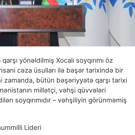
qarşı yönəldilmiş Xocalı soyqırımı öz
sani cəza üsulları ilə bəşər tarixində bir
yni zamanda, bütün bəşəriyyətə qarşı tarixi
rmənistanın millətçi, vəhşi qüvvələri
ilən soyqırımıdır – vəhşiliyin görünməmiş
mmilli Lideri