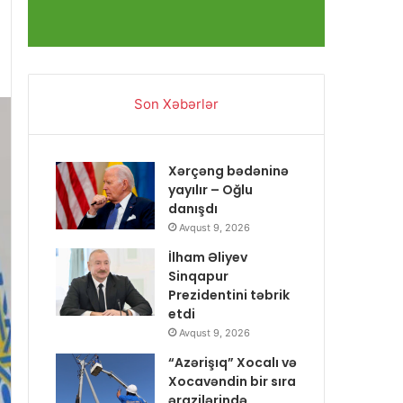
Son Xəbərlər
Xərçəng bədəninə
yayılır – Oğlu
danışdı
Avqust 9, 2026
İlham Əliyev
Sinqapur
Prezidentini təbrik
etdi
Avqust 9, 2026
“Azərişıq” Xocalı və
Xocavəndin bir sıra
ərazilərində