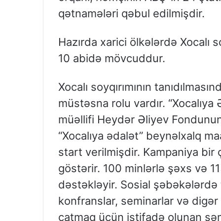
qətnamələri qəbul edilmişdir.
Hazırda xarici ölkələrdə Xocalı s
10 abidə mövcuddur.
Xocalı soyqırımının tanıdılmasın
müstəsna rolu vardır. “Xocalıya
müəllifi Heydər Əliyev Fondunun
“Xocalıya ədalət” beynəlxalq ma
start verilmişdir. Kampaniya bir 
göstərir. 100 minlərlə şəxs və 11
dəstəkləyir. Sosial şəbəkələrdə t
konfranslar, seminarlar və digə
çatmaq üçün istifadə olunan səmə