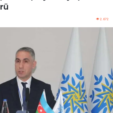
rü
2. 672