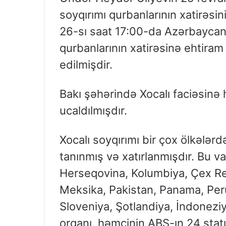
soyqırımı qurbanlarının xatirəsin
26-sı saat 17:00-da Azərbaycan 
qurbanlarının xatirəsinə ehtiram
edilmişdir.
Bakı şəhərində Xocalı faciəsinə
ucaldılmışdır.
Xocalı soyqırımı bir çox ölkələr
tanınmış və xatırlanmışdır. Bu v
Herseqovina, Kolumbiya, Çex Re
Meksika, Pakistan, Panama, Per
Sloveniya, Şotlandiya, İndoneziy
orqanı, həmçinin ABŞ-ın 24 ştat