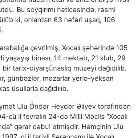
tdu. Bu soyqırımı nəticəsində, rəsmi
ülüb ki, onlardan 63 nəfəri uşaq, 106
i.
xarabalığa çevrilmiş, Xocalı şəhərində 105
i yaşayış binası, 14 məktəb, 21 klub, 29
bir tarix-diyarşünaslıq muzeyi dağıdılıb.
r, günbəzlər, məzarlar yerlə-yeksan
as üsullarla dağıdılıb.
qiymət Ulu Öndər Heydər Əliyev tərəfindən
-cü il fevralın 24-də Milli Məclis “Xocalı
nda” qərar qəbul etmişdir. Həmçinin Ulu
997-ci il tarixli Sərəncamı ilə Xocalı