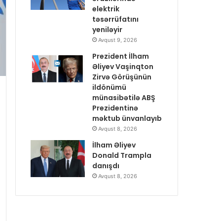
elektrik
təsərrüfatını
yeniləyir
Avqust 9, 2026
Prezident İlham
Əliyev Vaşinqton
Zirvə Görüşünün
ildönümü
münasibətilə ABŞ
Prezidentinə
məktub ünvanlayıb
Avqust 8, 2026
İlham Əliyev
Donald Trampla
danışdı
Avqust 8, 2026