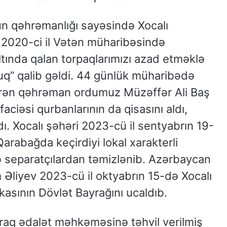
 qəhrəmanlığı sayəsində Xocalı
. 2020-ci il Vətən müharibəsində
ltında qalan torpaqlarımızı azad etməklə
ruq” qalib gəldi. 44 günlük müharibədə
tərən qəhrəman ordumuz Müzəffər Ali Baş
faciəsi qurbanlarının da qisasını aldı,
ı. Xocalı şəhəri 2023-cü il sentyabrın 19-
abağda keçirdiyi lokal xarakterli
də separatçılardan təmizlənib. Azərbaycan
 Əliyev 2023-cü il oktyabrın 15-də Xocalı
sının Dövlət Bayrağını ucaldıb.
laraq ədalət məhkəməsinə təhvil verilmiş