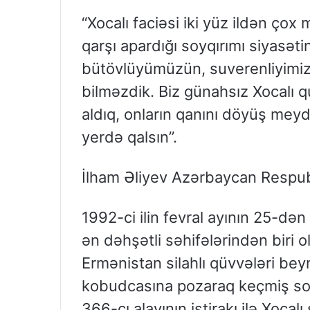
“Xocalı faciəsi iki yüz ildən çox
qarşı apardığı soyqırımı siyasətin
bütövlüyümüzün, suverenliyimi
bilməzdik. Biz günahsız Xocalı 
aldıq, onların qanını döyüş meyd
yerdə qalsın”.
İlham Əliyev Azərbaycan Respubl
1992-ci ilin fevral ayının 25-d
ən dəhşətli səhifələrindən biri o
Ermənistan silahlı qüvvələri bey
kobudcasına pozaraq keçmiş s
366-cı alayının iştirakı ilə Xoca