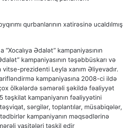
oyqırımı qurbanlarının xatirəsinə ucaldılmış
da “Xocalıya Ədalət” kampaniyasının
 Ədalət” kampaniyasının təşəbbüskarı və
 vitse-prezidenti Leyla xanım Əliyevadır.
arifləndirmə kampaniyasına 2008-ci ildə
çox ölkələrdə səmərəli şəkildə fəaliyyət
5 təşkilat kampaniyanın fəaliyyətini
əşviqat, sərgilər, toplantılar, müsabiqələr,
r tədbirlər kampaniyanın məqsədlərinə
rəli vasitələri təşkil edir