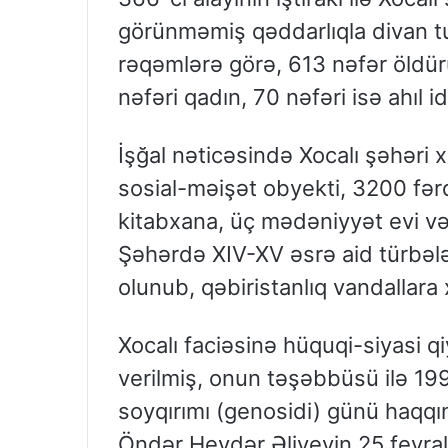
görünməmiş qəddarlıqla divan tu
rəqəmlərə görə, 613 nəfər öldür
nəfəri qadın, 70 nəfəri isə ahıl id
İşğal nəticəsində Xocalı şəhəri 
sosial-məişət obyekti, 3200 fərd
kitabxana, üç mədəniyyət evi və 
Şəhərdə XIV-XV əsrə aid türbələ
olunub, qəbiristanlıq vandallara x
Xocalı faciəsinə hüquqi-siyasi 
verilmiş, onun təşəbbüsü ilə 1994
soyqırımı (genosidi) günü haqqı
Öndər Heydər Əliyevin 25 fevral 1