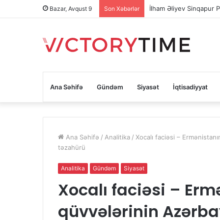
İlham Əliyev Sinqapur P
Bazar, Avqust 9
Son Xəbərlər
Ana Səhifə
Gündəm
Siyasət
İqtisadiyyat
Ana Səhifə
/
Analitika
/
Xocalı faciəsi – Ermənistan
təzahürü
Analitika
Gündəm
Siyasət
Xocalı faciəsi – Erm
qüvvələrinin Azərba