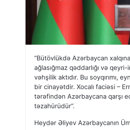
“Bütövlükdə Azərbaycan xalqına 
ağlasığmaz qəddarlığı və qeyri-in
vəhşilik aktıdır. Bu soyqırımı, e
bir cinayətdir. Xocalı faciəsi – E
tərəfindən Azərbaycana qarşı ed
təzahürüdür”.
Heydər Əliyev Azərbaycanın Ümu