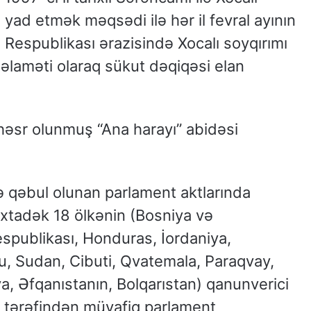
i yad etmək məqsədi ilə hər il fevral ayının
Respublikası ərazisində Xocalı soyqırımı
 əlaməti olaraq sükut dəqiqəsi elan
 həsr olunmuş “Ana harayı” abidəsi
də qəbul olunan parlament aktlarında
axtadək 18 ölkənin (Bosniya və
spublikası, Honduras, İordaniya,
u, Sudan, Cibuti, Qvatemala, Paraqvay,
a, Əfqanıstanın, Bolqarıstan) qanunverici
ı tərəfindən müvafiq parlament