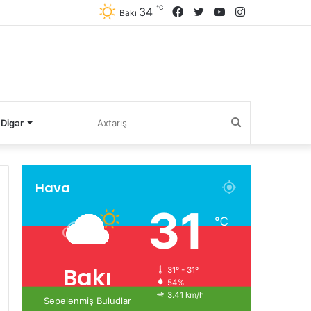
℃
34
Facebook
Twitter
YouTube
Instagram
Bakı
Axtarış
Digər
Hava
31
℃
Bakı
31º - 31º
54%
3.41 km/h
Səpələnmiş Buludlar