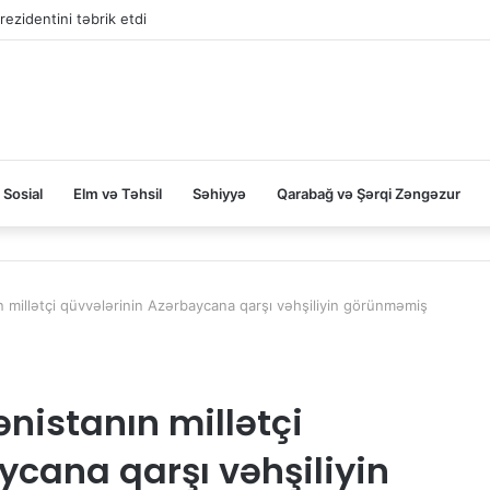
rezidentini təbrik etdi
Sosial
Elm və Təhsil
Səhiyyə
Qarabağ və Şərqi Zəngəzur
ın millətçi qüvvələrinin Azərbaycana qarşı vəhşiliyin görünməmiş
ənistanın millətçi
ycana qarşı vəhşiliyin