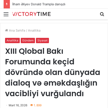
İlham Əliyev Donald Trampla danışdı
Menu
A
Ana Səhifə
/
Analitika
Analitika
Gündəm
Siyasət
XIII Qlobal Bakı
Forumunda keçid
dövründə olan dünyada
dialoq və əməkdaşlığın
vacibliyi vurğulandı
Mart 16, 2026
1. 899