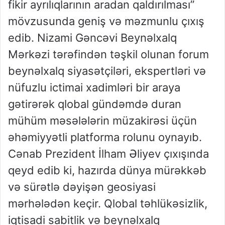
fikir ayrılıqlarının aradan qaldırılması”
mövzusunda geniş və məzmunlu çıxış
edib. Nizami Gəncəvi Beynəlxalq
Mərkəzi tərəfindən təşkil olunan forum
beynəlxalq siyasətçiləri, ekspertləri və
nüfuzlu ictimai xadimləri bir araya
gətirərək qlobal gündəmdə duran
mühüm məsələlərin müzakirəsi üçün
əhəmiyyətli platforma rolunu oynayıb.
Cənab Prezident İlham Əliyev çıxışında
qeyd edib ki, hazırda dünya mürəkkəb
və sürətlə dəyişən geosiyasi
mərhələdən keçir. Qlobal təhlükəsizlik,
iqtisadi sabitlik və beynəlxalq