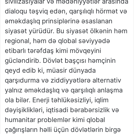
sivilizasiyalar və mədəniyyətlər arasında
dialoqu təşviq edən, qarşılıqlı hörmət və
əməkdaşlıq prinsiplərinə əsaslanan
siyasət yürüdür. Bu siyasət ölkənin həm
regional, həm də qlobal səviyyədə
etibarlı tərəfdaş kimi mövqeyini
gücləndirib. Dövlət başçısı həmçinin
qeyd edib ki, müasir dünyada
qarşıdurma və ziddiyyətlərə alternativ
yalnız əməkdaşlıq və qarşılıqlı anlaşma
ola bilər. Enerji təhlükəsizliyi, iqlim
dəyişiklikləri, iqtisadi bərabərsizlik və
humanitar problemlər kimi qlobal
çağırışların həlli üçün dövlətlərin birgə