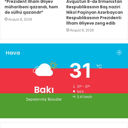
“Prezident İlham Əliyev
Avqustun 8-də Ermənistan
müharibəni qazandı, həm
Respublikasının Baş naziri
də sülhü qazandı!”
Nikol Paşinyan Azərbaycan
Respublikasının Prezidenti
Avqust 8, 2026
İlham Əliyevə zəng edib
Avqust 8, 2026
Hava
31
℃
Bakı
31º - 31º
54%
3.41 km/h
Səpələnmiş Buludlar