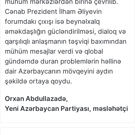
mühüm mərkəzlərdən birinə çevrilib.
Cənab Prezident İlham Əliyevin
forumdakı çıxışı isə beynəlxalq
əməkdaşlığın gücləndirilməsi, dialoq və
qarşılıqlı anlaşmanın təşviqi baxımından
mühüm mesajlar verdi və qlobal
gündəmdə duran problemlərin həllinə
dair Azərbaycanın mövqeyini aydın
şəkildə ortaya qoydu.
Orxan Abdullazadə,
Yeni Azərbaycan Partiyası, məsləhətçi