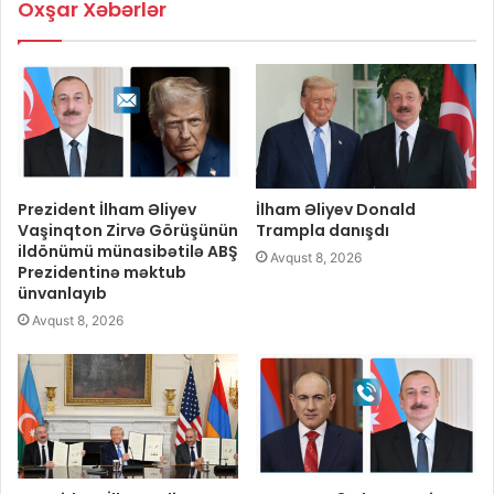
Oxşar Xəbərlər
Prezident İlham Əliyev
İlham Əliyev Donald
Vaşinqton Zirvə Görüşünün
Trampla danışdı
ildönümü münasibətilə ABŞ
Avqust 8, 2026
Prezidentinə məktub
ünvanlayıb
Avqust 8, 2026