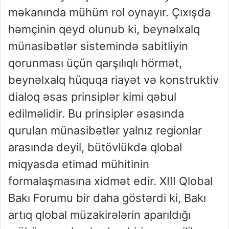
məkanında mühüm rol oynayır. Çıxışda
həmçinin qeyd olunub ki, beynəlxalq
münasibətlər sistemində sabitliyin
qorunması üçün qarşılıqlı hörmət,
beynəlxalq hüquqa riayət və konstruktiv
dialoq əsas prinsiplər kimi qəbul
edilməlidir. Bu prinsiplər əsasında
qurulan münasibətlər yalnız regionlar
arasında deyil, bütövlükdə qlobal
miqyasda etimad mühitinin
formalaşmasına xidmət edir. XIII Qlobal
Bakı Forumu bir daha göstərdi ki, Bakı
artıq qlobal müzakirələrin aparıldığı