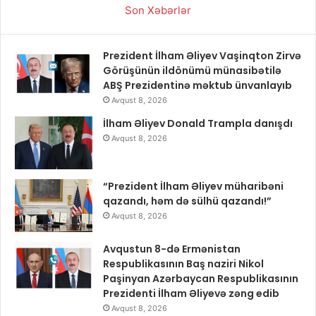
Son Xəbərlər
Prezident İlham Əliyev Vaşinqton Zirvə
Görüşünün ildönümü münasibətilə
ABŞ Prezidentinə məktub ünvanlayıb
Avqust 8, 2026
İlham Əliyev Donald Trampla danışdı
Avqust 8, 2026
“Prezident İlham Əliyev müharibəni
qazandı, həm də sülhü qazandı!”
Avqust 8, 2026
Avqustun 8-də Ermənistan
Respublikasının Baş naziri Nikol
Paşinyan Azərbaycan Respublikasının
Prezidenti İlham Əliyevə zəng edib
Avqust 8, 2026