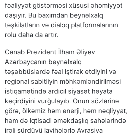
fəaliyyət göstərməsi xüsusi əhəmiyyət
daşıyır. Bu baxımdan beynəlxalq
təşkilatların və dialoq platformalarının
rolu daha da artır.
Cənab Prezident İlham Əliyev
Azərbaycanın beynəlxalq
təşəbbüslərdə fəal iştirak etdiyini və
regional sabitliyin möhkəmləndirilməsi
istiqamətində ardıcıl siyasət həyata
keçirdiyini vurğulayıb. Onun sözlərinə
görə, ölkəmiz həm enerji, həm nəqliyyat,
həm də iqtisadi əməkdaşlıq sahələrində
irəli sürdüyü layihələrlə Avrasiya