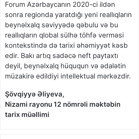
Forum Azərbaycanın 2020-ci ildən
sonra regionda yaratdığı yeni reallıqların
beynəlxalq səviyyədə qəbulu və bu
reallıqların qlobal sülhə töhfə verməsi
kontekstində də tarixi əhəmiyyət kəsb
edir. Bakı artıq sadəcə neft paytaxtı
deyil, beynəlxalq hüququn və ədalətin
müzakirə edildiyi intellektual mərkəzdir.
Şövqiyyə Əliyeva,
Nizami rayonu 12 nömrəli məktəbin
tarix müəllimi