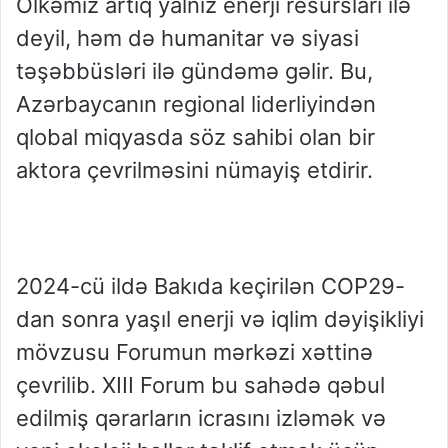
Ölkəmiz artıq yalnız enerji resursları ilə
deyil, həm də humanitar və siyasi
təşəbbüsləri ilə gündəmə gəlir. Bu,
Azərbaycanın regional liderliyindən
qlobal miqyasda söz sahibi olan bir
aktora çevrilməsini nümayiş etdirir.
2024-cü ildə Bakıda keçirilən COP29-
dan sonra yaşıl enerji və iqlim dəyişikliyi
mövzusu Forumun mərkəzi xəttinə
çevrilib. XIII Forum bu sahədə qəbul
edilmiş qərarların icrasını izləmək və