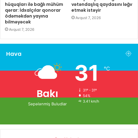
hüquqları ilə bağlı mühüm
vətəndaşlıq qaydasını ləğv
qərar: İdxalçılar qonorar
etmək istəyir
ödəməkdən yayına
Avqust 7, 2026
bilməyəcək
Avqust 7, 2026
Hava
31
℃
Bakı
31º - 31º
54%
3.41 km/h
Səpələnmiş Buludlar