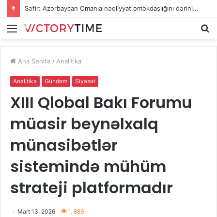
Səfir: Azərbaycan Omanla nəqliyyat əməkdaşlığını dərinləşdirməyə hazırdır
Menu
A
Ana Səhifə
/
Analitika
Analitika
Gündəm
Siyasət
XIII Qlobal Bakı Forumu
müasir beynəlxalq
münasibətlər
sistemində mühüm
strateji platformadır
Mart 13, 2026
1. 889