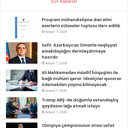
Son Xəbərlər
Proqram mühəndisliyinə dair elmi
əsərlərin xülasələr toplusu dərc edilib
Avqust 7, 2026
Səfir: Azərbaycan Omanla nəqliyyat
əməkdaşlığını dərinləşdirməyə
hazırdır
Avqust 7, 2026
Ali Məhkəmədən müəllif hüquqları ilə
bağlı mühüm qərar: İdxalçılar qonorar
ödəməkdən yayına bilməyəcək
Avqust 7, 2026
Tramp ABŞ-də doğumla vətəndaşlıq
qaydasını ləğv etmək istəyir
Avqust 7, 2026
Olimpiya çempionunun atası vəfat