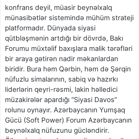
konfrans deyil, müasir beynəlxalq
münasibətlər sistemində mühüm strateji
platformadır. Dünyada siyasi
qütbləşmənin artdığı bir dövrdə, Bakı
Forumu müxtəlif baxışlara malik tərəfləri
bir araya gətirən nadir məkanlardan
biridir. Bura həm Qərbin, həm də Şərqin
nüfuzlu simalarının, sabiq və hazırkı
liderlərin qeyri-rəsmi, lakin həlledici
müzakirələr apardığı “Siyasi Davos”
rolunu oynayır. Azərbaycanın Yumşaq
Gücü (Soft Power) Forum Azərbaycanın
beynəlxalq nüfuzunu gücləndirir.