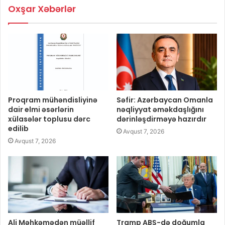
Oxşar Xəbərlər
Proqram mühəndisliyinə
Səfir: Azərbaycan Omanla
dair elmi əsərlərin
nəqliyyat əməkdaşlığını
xülasələr toplusu dərc
dərinləşdirməyə hazırdır
edilib
Avqust 7, 2026
Avqust 7, 2026
Ali Məhkəmədən müəllif
Tramp ABŞ-də doğumla