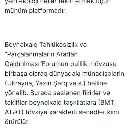
yeni ekoloji həllər təklif etmək üçün
mühüm platformadır.
Beynəlxalq Təhlükəsizlik və
“Parçalanmaların Aradan
Qaldırılması”Forumun buillik mövzusu
birbaşa olaraq dünyadakı münaqişələrin
(Ukrayna, Yaxın Şərq və s.) həllinə
yönəlib. Burada səslənən fikirlər və
təkliflər beynəlxalq təşkilatlara (BMT,
ATƏT) tövsiyə xarakterli sənədlər kimi
ötürülür.