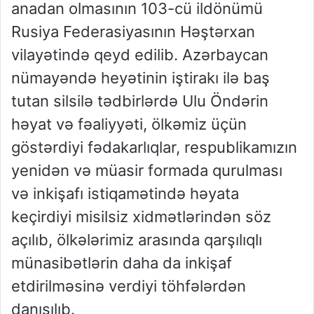
anadan olmasının 103-cü ildönümü
Rusiya Federasiyasının Həştərxan
vilayətində qeyd edilib. Azərbaycan
nümayəndə heyətinin iştirakı ilə baş
tutan silsilə tədbirlərdə Ulu Öndərin
həyat və fəaliyyəti, ölkəmiz üçün
göstərdiyi fədakarlıqlar, respublikamızın
yenidən və müasir formada qurulması
və inkişafı istiqamətində həyata
keçirdiyi misilsiz xidmətlərindən söz
açılıb, ölkələrimiz arasında qarşılıqlı
münasibətlərin daha da inkişaf
etdirilməsinə verdiyi töhfələrdən
danışılıb.