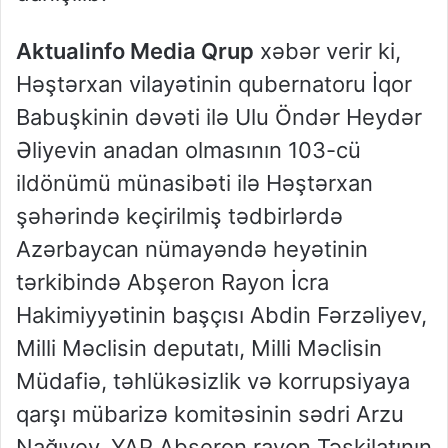
Aktualinfo Media Qrup
xəbər verir ki,
Həştərxan vilayətinin qubernatoru İqor
Babuşkinin dəvəti ilə Ulu Öndər Heydər
Əliyevin anadan olmasının 103-cü
ildönümü münasibəti ilə Həştərxan
şəhərində keçirilmiş tədbirlərdə
Azərbaycan nümayəndə heyətinin
tərkibində Abşeron Rayon İcra
Hakimiyyətinin başçısı Abdin Fərzəliyev,
Milli Məclisin deputatı, Milli Məclisin
Müdafiə, təhlükəsizlik və korrupsiyaya
qarşı mübarizə komitəsinin sədri Arzu
Nağıyev, YAP Abşeron rayon Təşkilatının