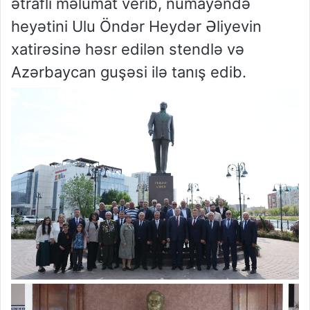
ətraflı məlumat verib, nümayəndə
heyətini Ulu Öndər Heydər Əliyevin
xatirəsinə həsr edilən stendlə və
Azərbaycan guşəsi ilə tanış edib.