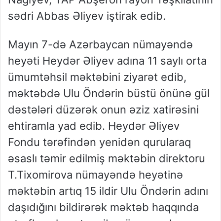
sədri Abbas Əliyev iştirak edib.
Mayın 7-də Azərbaycan nümayəndə
heyəti Heydər Əliyev adına 11 saylı orta
ümumtəhsil məktəbini ziyarət edib,
məktəbdə Ulu Öndərin büstü önünə gül
dəstələri düzərək onun əziz xatirəsini
ehtiramla yad edib. Heydər Əliyev
Fondu tərəfindən yenidən qurularaq
əsaslı təmir edilmiş məktəbin direktoru
T.Tixomirova nümayəndə heyətinə
məktəbin artıq 15 ildir Ulu Öndərin adını
daşıdığını bildirərək məktəb haqqında