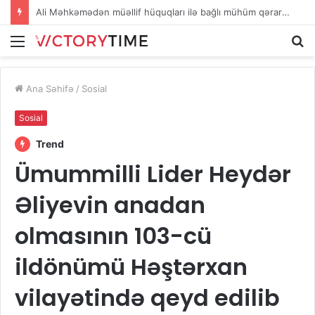
Tramp ABŞ-də doğumla vətəndaşlıq qaydasını ləğv etmək istəyir
Menu
A
Ana Səhifə
/
Sosial
Sosial
Trend
Ümummilli Lider Heydər
Əliyevin anadan
olmasının 103-cü
ildönümü Həştərxan
vilayətində qeyd edilib