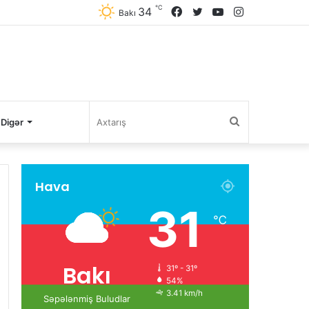
℃
34
Facebook
Twitter
YouTube
Instagram
Bakı
Axtarış
Digər
Hava
31
℃
Bakı
31º - 31º
54%
3.41 km/h
Səpələnmiş Buludlar