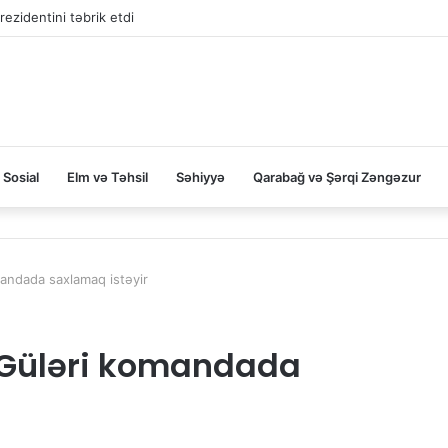
rezidentini təbrik etdi
Sosial
Elm və Təhsil
Səhiyyə
Qarabağ və Şərqi Zəngəzur
andada saxlamaq istəyir
 Güləri komandada