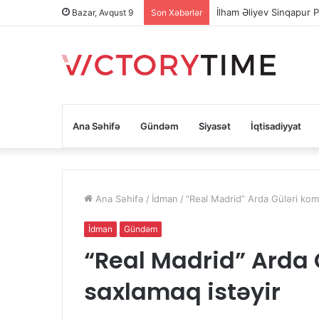
İlham Əliyev Sinqapur P
Bazar, Avqust 9
Son Xəbərlər
Ana Səhifə
Gündəm
Siyasət
İqtisadiyyat
Ana Səhifə
/
İdman
/
“Real Madrid” Arda Güləri kom
İdman
Gündəm
“Real Madrid” Arda
saxlamaq istəyir