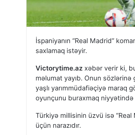
İspaniyanın “Real Madrid” koma
saxlamaq istəyir.
Victorytime.az
xəbər verir ki, 
məlumat yayıb. Onun sözlərinə g
yaşlı yarımmüdafiəçiyə maraq gö
oyunçunu buraxmaq niyyətində 
Türkiyə millisinin üzvü isə “Rea
üçün narazıdır.