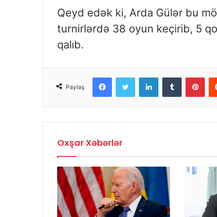
Qeyd edək ki, Arda Gülər bu mö
turnirlərdə 38 oyun keçirib, 5 
qalıb.
Facebook
Twitter
LinkedIn
Tumblr
Pinterest
Paylaş
Oxşar Xəbərlər