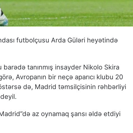
ndası futbolçusu Arda Güləri heyətində
bu barədə tanınmış insayder Nikolo Skira
örə, Avropanın bir neçə aparıcı klubu 20
stərsə də, Madrid təmsilçisinin rəhbərliyi
deyil.
l Madrid”də az oynamaq şansı əldə etdiyi