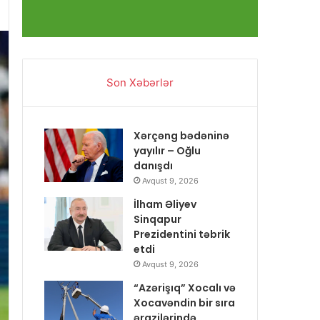
Son Xəbərlər
Xərçəng bədəninə
yayılır – Oğlu
danışdı
Avqust 9, 2026
İlham Əliyev
Sinqapur
Prezidentini təbrik
etdi
Avqust 9, 2026
“Azərişıq” Xocalı və
Xocavəndin bir sıra
ərazilərində