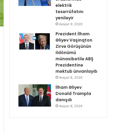
elektrik
təsərrüfatını
yeniləyir
Avqust 9, 2026
Prezident İlham
Əliyev Vaşinqton
Zirvə Görüşünün
ildönümü
münasibətilə ABŞ
Prezidentinə
məktub ünvanlayıb
Avqust 8, 2026
İlham Əliyev
Donald Trampla
danışdı
Avqust 8, 2026