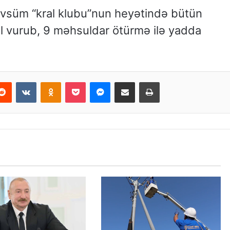
vsüm “kral klubu”nun heyətində bütün
qol vurub, 9 məhsuldar ötürmə ilə yadda
Reddit
VKontakte
Odnoklassniki
Pocket
Messenger
Email ilə paylaş
Print