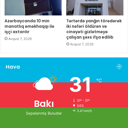
Azərbaycanda 10 min
Tərtərdə yanğın törədərək
manatlıq əməkhaqqı ilə
iki nəfəri öldürən və
işçi axtarılır
cinayəti gizlətməyə
çalışan şəxs ifşa edilib
Avqust 7, 2026
Avqust 7, 2026
Hava
31
℃
Bakı
31º - 31º
54%
3.41 km/h
Səpələnmiş Buludlar