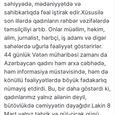
səhiyyədə, mədəniyyətdə və
sahibkarlıqda fəal iştirak edir.Xüsusilə
son illərdə qadınların rəhbər vəzifələrdə
təmsilçiliyi artıb. Onlar müəllim, həkim,
alim, jurnalist, hərbçi, iş adamı və digər
sahələrdə uğurla fəaliyyət göstərirlər.
44 günlük Vətən müharibəsi zamanı da
Azərbaycan qadını həm arxa cəbhədə,
həm informasiya müstəvisində, həm də
könüllü fəaliyyətlərdə böyük fədakarlıq
nümayiş etdirdi. Bu, bir daha göstərdi ki,
qadınlarımız yalnız ailənin deyil,
bütövlükdə cəmiyyətin dayağıdır.Lakin 8
Mart yalnız təbrik və gül-çiçək günü