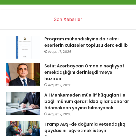
Son Xəbərlər
Proqram mühəndisliyinə dair elmi
əsərlərin xülasələr toplusu dərc edilib
Avqust 7, 2026
Səfir: Azərbaycan Omanla nəqliyyat
əməkdaşlığını dərinləşdirməyə
hazırdır
Avqust 7, 2026
Ali Məhkəmədən müəllif hüquqları ilə
bağlı mühüm qərar: İdxalçılar qonorar
ödəməkdən yayına bilməyəcək
Avqust 7, 2026
Tramp ABŞ-də doğumla vətəndaşlıq
qaydasını ləğv etmək istəyir