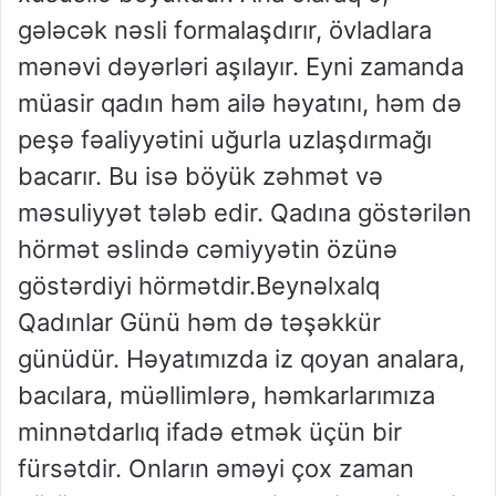
gələcək nəsli formalaşdırır, övladlara
mənəvi dəyərləri aşılayır. Eyni zamanda
müasir qadın həm ailə həyatını, həm də
peşə fəaliyyətini uğurla uzlaşdırmağı
bacarır. Bu isə böyük zəhmət və
məsuliyyət tələb edir. Qadına göstərilən
hörmət əslində cəmiyyətin özünə
göstərdiyi hörmətdir.Beynəlxalq
Qadınlar Günü həm də təşəkkür
günüdür. Həyatımızda iz qoyan analara,
bacılara, müəllimlərə, həmkarlarımıza
minnətdarlıq ifadə etmək üçün bir
fürsətdir. Onların əməyi çox zaman