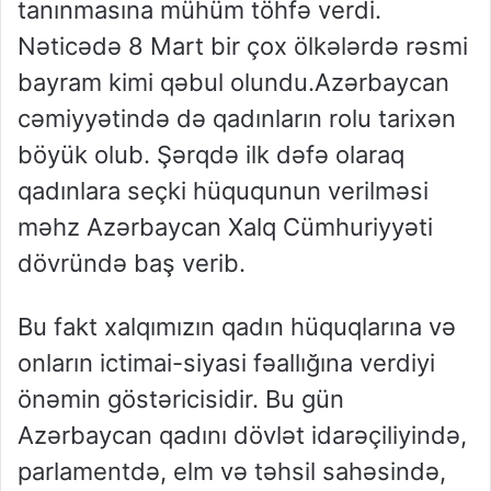
tanınmasına mühüm töhfə verdi.
Nəticədə 8 Mart bir çox ölkələrdə rəsmi
bayram kimi qəbul olundu.Azərbaycan
cəmiyyətində də qadınların rolu tarixən
böyük olub. Şərqdə ilk dəfə olaraq
qadınlara seçki hüququnun verilməsi
məhz Azərbaycan Xalq Cümhuriyyəti
dövründə baş verib.
Bu fakt xalqımızın qadın hüquqlarına və
onların ictimai-siyasi fəallığına verdiyi
önəmin göstəricisidir. Bu gün
Azərbaycan qadını dövlət idarəçiliyində,
parlamentdə, elm və təhsil sahəsində,