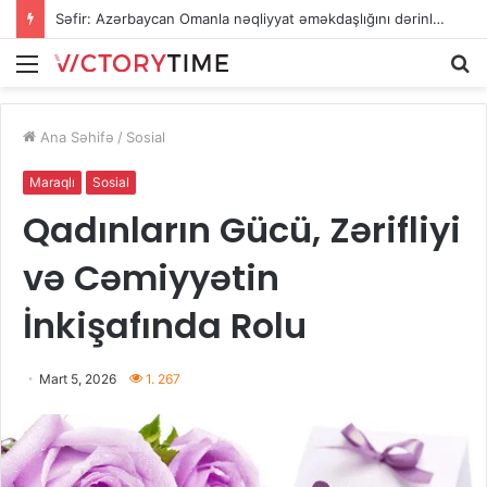
Səfir: Azərbaycan Omanla nəqliyyat əməkdaşlığını dərinləşdirməyə hazırdır
Menu
A
Ana Səhifə
/
Sosial
Maraqlı
Sosial
Qadınların Gücü, Zərifliyi
və Cəmiyyətin
İnkişafında Rolu
Mart 5, 2026
1. 267