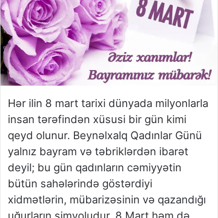
Hər ilin 8 mart tarixi dünyada milyonlarla
insan tərəfindən xüsusi bir gün kimi
qeyd olunur. Beynəlxalq Qadınlar Günü
yalnız bayram və təbriklərdən ibarət
deyil; bu gün qadınların cəmiyyətin
bütün sahələrində göstərdiyi
xidmətlərin, mübarizəsinin və qazandığı
uğurların simvoludur. 8 Mart həm də