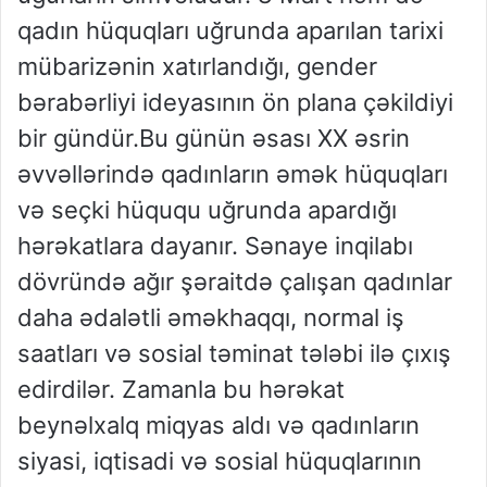
qadın hüquqları uğrunda aparılan tarixi
mübarizənin xatırlandığı, gender
bərabərliyi ideyasının ön plana çəkildiyi
bir gündür.Bu günün əsası XX əsrin
əvvəllərində qadınların əmək hüquqları
və seçki hüququ uğrunda apardığı
hərəkatlara dayanır. Sənaye inqilabı
dövründə ağır şəraitdə çalışan qadınlar
daha ədalətli əməkhaqqı, normal iş
saatları və sosial təminat tələbi ilə çıxış
edirdilər. Zamanla bu hərəkat
beynəlxalq miqyas aldı və qadınların
siyasi, iqtisadi və sosial hüquqlarının