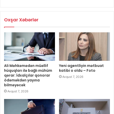
Oxşar Xəbərlər
Ali Məhkəmədən müəllif
Yeni agentliyin mətbuat
hüquqları ilə bağlı mühüm
katibi o oldu – Foto
qərar: İdxalçılar qonorar
Avqust 7, 2026
ödəməkdən yayına
bilməyəcək
Avqust 7, 2026