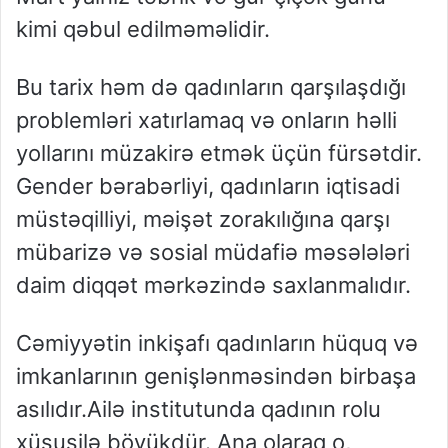
kimi qəbul edilməməlidir.
Bu tarix həm də qadınların qarşılaşdığı
problemləri xatırlamaq və onların həlli
yollarını müzakirə etmək üçün fürsətdir.
Gender bərabərliyi, qadınların iqtisadi
müstəqilliyi, məişət zorakılığına qarşı
mübarizə və sosial müdafiə məsələləri
daim diqqət mərkəzində saxlanmalıdır.
Cəmiyyətin inkişafı qadınların hüquq və
imkanlarının genişlənməsindən birbaşa
asılıdır.Ailə institutunda qadının rolu
xüsusilə böyükdür. Ana olaraq o,