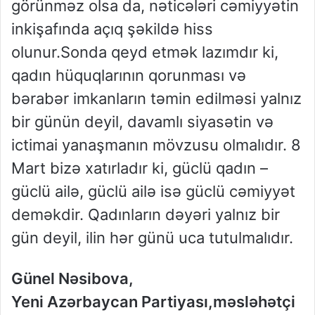
görünməz olsa da, nəticələri cəmiyyətin
inkişafında açıq şəkildə hiss
olunur.Sonda qeyd etmək lazımdır ki,
qadın hüquqlarının qorunması və
bərabər imkanların təmin edilməsi yalnız
bir günün deyil, davamlı siyasətin və
ictimai yanaşmanın mövzusu olmalıdır. 8
Mart bizə xatırladır ki, güclü qadın –
güclü ailə, güclü ailə isə güclü cəmiyyət
deməkdir. Qadınların dəyəri yalnız bir
gün deyil, ilin hər günü uca tutulmalıdır.
Günel Nəsibova,
Yeni Azərbaycan Partiyası,məsləhətçi