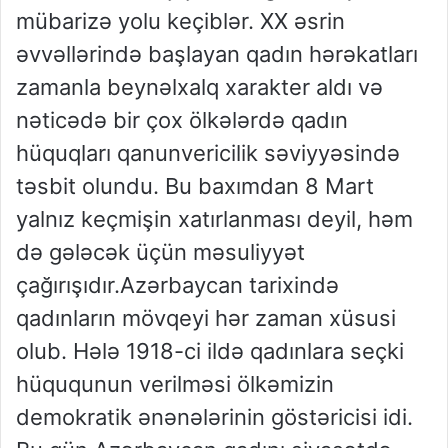
mübarizə yolu keçiblər. XX əsrin
əvvəllərində başlayan qadın hərəkatları
zamanla beynəlxalq xarakter aldı və
nəticədə bir çox ölkələrdə qadın
hüquqları qanunvericilik səviyyəsində
təsbit olundu. Bu baxımdan 8 Mart
yalnız keçmişin xatırlanması deyil, həm
də gələcək üçün məsuliyyət
çağırışıdır.Azərbaycan tarixində
qadınların mövqeyi hər zaman xüsusi
olub. Hələ 1918-ci ildə qadınlara seçki
hüququnun verilməsi ölkəmizin
demokratik ənənələrinin göstəricisi idi.