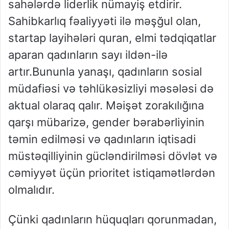
sahələrdə liderlik nümayiş etdirir.
Sahibkarlıq fəaliyyəti ilə məşğul olan,
startap layihələri quran, elmi tədqiqatlar
aparan qadınların sayı ildən-ilə
artır.Bununla yanaşı, qadınların sosial
müdafiəsi və təhlükəsizliyi məsələsi də
aktual olaraq qalır. Məişət zorakılığına
qarşı mübarizə, gender bərabərliyinin
təmin edilməsi və qadınların iqtisadi
müstəqilliyinin gücləndirilməsi dövlət və
cəmiyyət üçün prioritet istiqamətlərdən
olmalıdır.
Çünki qadınların hüquqları qorunmadan,