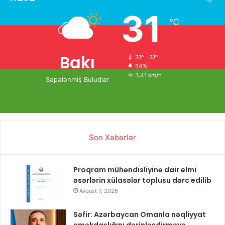
31
℃
Bakı
31º - 31º
54%
3.41 km/h
Səpələnmiş Buludlar
Son Xəbərlər
Proqram mühəndisliyinə dair elmi
əsərlərin xülasələr toplusu dərc edilib
Avqust 7, 2026
Səfir: Azərbaycan Omanla nəqliyyat