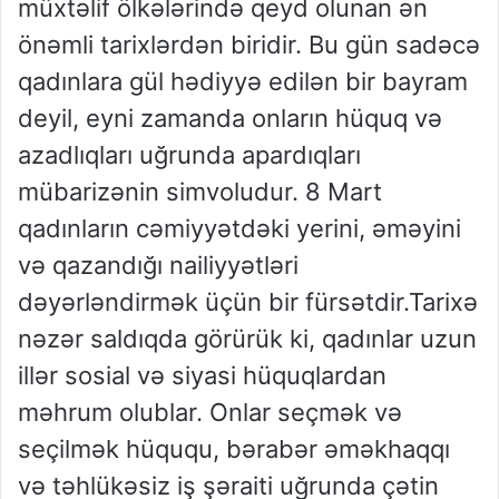
müxtəlif ölkələrində qeyd olunan ən
önəmli tarixlərdən biridir. Bu gün sadəcə
qadınlara gül hədiyyə edilən bir bayram
deyil, eyni zamanda onların hüquq və
azadlıqları uğrunda apardıqları
mübarizənin simvoludur. 8 Mart
qadınların cəmiyyətdəki yerini, əməyini
və qazandığı nailiyyətləri
dəyərləndirmək üçün bir fürsətdir.Tarixə
nəzər saldıqda görürük ki, qadınlar uzun
illər sosial və siyasi hüquqlardan
məhrum olublar. Onlar seçmək və
seçilmək hüququ, bərabər əməkhaqqı
və təhlükəsiz iş şəraiti uğrunda çətin