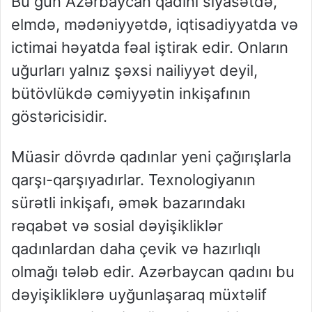
Bu gün Azərbaycan qadını siyasətdə,
elmdə, mədəniyyətdə, iqtisadiyyatda və
ictimai həyatda fəal iştirak edir. Onların
uğurları yalnız şəxsi nailiyyət deyil,
bütövlükdə cəmiyyətin inkişafının
göstəricisidir.
Müasir dövrdə qadınlar yeni çağırışlarla
qarşı-qarşıyadırlar. Texnologiyanın
sürətli inkişafı, əmək bazarındakı
rəqabət və sosial dəyişikliklər
qadınlardan daha çevik və hazırlıqlı
olmağı tələb edir. Azərbaycan qadını bu
dəyişikliklərə uyğunlaşaraq müxtəlif