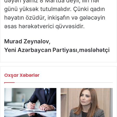
dəyəri yalnız 8 Martda deyil, ilin hər
günü yüksək tutulmalıdır. Çünki qadın
həyatın özüdür, inkişafın və gələcəyin
əsas hərəkətverici qüvvəsidir.
Murad Zeynalov,
Yeni Azərbaycan Partiyası,məsləhətçi
Oxşar Xəbərlər