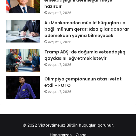
əməkdaşlığını dərinləşdirməyə
hazırdır
Avqust 7, 2026
Ali Məhkəmədən müəllif hüquqları ilə
bağlı mühüm qərar: İdxalçılar qonorar
ödəməkdən yayına bilməyəcək
Avqust 7, 2026
Tramp ABŞ-də doğumla vətəndaşlıq
qaydasını ləğv etmək istəyir
Avqust 7, 2026
Olimpiya çempionunun atası vəfat
etdi – FOTO
Avqust 7, 2026
© 2022
Victorytime.az
Bütün hüquqları qorunur.
Haqqımızda
Əlaqə