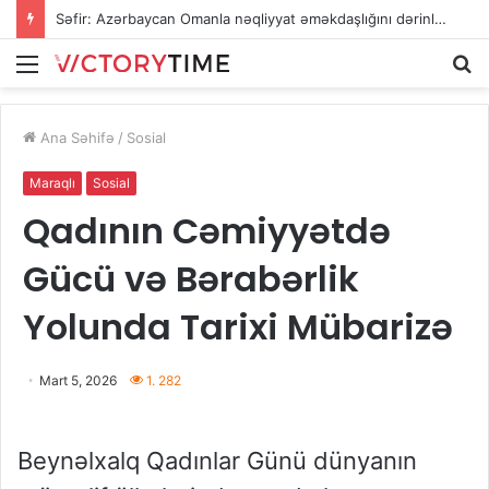
Səfir: Azərbaycan Omanla nəqliyyat əməkdaşlığını dərinləşdirməyə hazırdır
Menu
A
Ana Səhifə
/
Sosial
Maraqlı
Sosial
Qadının Cəmiyyətdə
Gücü və Bərabərlik
Yolunda Tarixi Mübarizə
Mart 5, 2026
1. 282
Beynəlxalq Qadınlar Günü dünyanın