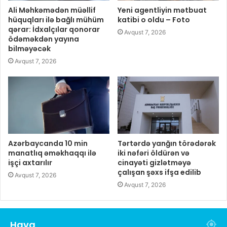
Ali Məhkəmədən müəllif
Yeni agentliyin mətbuat
hüquqları ilə bağlı mühüm
katibi o oldu – Foto
qərar: İdxalçılar qonorar
Avqust 7, 2026
ödəməkdən yayına
bilməyəcək
Avqust 7, 2026
Azərbaycanda 10 min
Tərtərdə yanğın törədərək
manatlıq əməkhaqqı ilə
iki nəfəri öldürən və
işçi axtarılır
cinayəti gizlətməyə
çalışan şəxs ifşa edilib
Avqust 7, 2026
Avqust 7, 2026
Hava