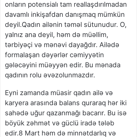
onların potensialı tam reallaşdırılmadan
davamlı inkişafdan danışmaq mümkün
deyil.Qadın ailənin təməl sütunudur. O,
yalnız ana deyil, həm də müəllim,
tərbiyəçi və mənəvi dayağdır. Ailədə
formalaşan dəyərlər cəmiyyətin
gələcəyini müəyyən edir. Bu mənada
qadının rolu əvəzolunmazdır.
Eyni zamanda müasir qadın ailə və
karyera arasında balans quraraq hər iki
sahədə uğur qazanmağı bacarır. Bu isə
böyük zəhmət və güclü iradə tələb
edir.8 Mart həm də minnətdarlıq və