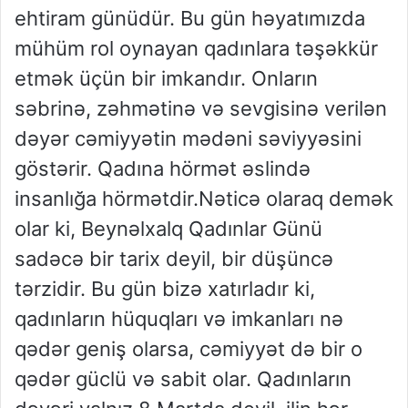
ehtiram günüdür. Bu gün həyatımızda
mühüm rol oynayan qadınlara təşəkkür
etmək üçün bir imkandır. Onların
səbrinə, zəhmətinə və sevgisinə verilən
dəyər cəmiyyətin mədəni səviyyəsini
göstərir. Qadına hörmət əslində
insanlığa hörmətdir.Nəticə olaraq demək
olar ki, Beynəlxalq Qadınlar Günü
sadəcə bir tarix deyil, bir düşüncə
tərzidir. Bu gün bizə xatırladır ki,
qadınların hüquqları və imkanları nə
qədər geniş olarsa, cəmiyyət də bir o
qədər güclü və sabit olar. Qadınların