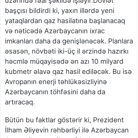
üzərində fəal şəkildə işləyir.Dövlət
başçısı bildirdi ki, yaxın illərdə yeni
yataqlardan qaz hasilatına başlanacaq
və nəticədə Azərbaycanın ixrac
imkanları daha da genişlənəcək. Planlara
əsasən, növbəti iki-üç il ərzində hazırkı
həcmlə müqayisədə ən azı 10 milyard
kubmetr əlavə qaz hasil ediləcək. Bu isə
Avropanın enerji təhlükəsizliyinə
Azərbaycanın töhfəsini daha da
artıracaq.
Bütün bu faktlar göstərir ki, Prezident
İlham Əliyevin rəhbərliyi ilə Azərbaycan