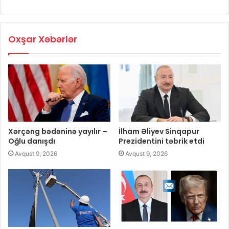
Oxşar Xəbərlər
Xərçəng bədəninə yayılır –
İlham Əliyev Sinqapur
Oğlu danışdı
Prezidentini təbrik etdi
Avqust 9, 2026
Avqust 9, 2026