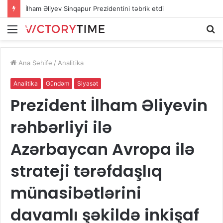
İlham Əliyev Sinqapur Prezidentini təbrik etdi
Menu
A
Ana Səhifə
/
Analitika
Analitika
Gündəm
Siyasət
Prezident İlham Əliyevin
rəhbərliyi ilə
Azərbaycan Avropa ilə
strateji tərəfdaşlıq
münasibətlərini
davamlı şəkildə inkişaf