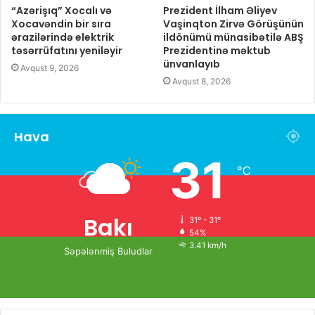
“Azərişıq” Xocalı və
Prezident İlham Əliyev
Xocavəndin bir sıra
Vaşinqton Zirvə Görüşünün
ərazilərində elektrik
ildönümü münasibətilə ABŞ
təsərrüfatını yeniləyir
Prezidentinə məktub
ünvanlayıb
Avqust 9, 2026
Avqust 8, 2026
Hava
31
℃
Bakı
31º - 31º
54%
3.41 km/h
Səpələnmiş Buludlar