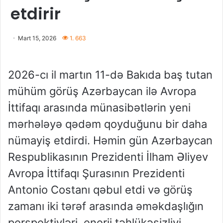
etdirir
Mart 15, 2026
1. 663
2026-cı
il
martın
11-də Bakıda baş tutan
mühüm görüş Azərbaycan ilə Avropa
İttifaqı arasında münasibətlərin yeni
mərhələyə qədəm qoyduğunu bir daha
nümayiş etdirdi. Həmin gün Azərbaycan
Respublikasının Prezidenti İlham Əliyev
Avropa İttifaqı Şurasının Prezidenti
Antonio Costanı qəbul etdi və görüş
zamanı iki tərəf arasında əməkdaşlığın
perspektivləri, enerji təhlükəsizliyi,