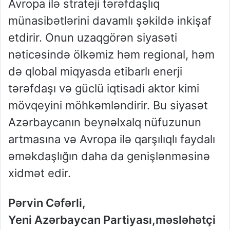
Avropa ilə strateji tərəfdaşlıq
münasibətlərini davamlı şəkildə inkişaf
etdirir. Onun uzaqgörən siyasəti
nəticəsində ölkəmiz həm regional, həm
də qlobal miqyasda etibarlı enerji
tərəfdaşı və güclü iqtisadi aktor kimi
mövqeyini möhkəmləndirir. Bu siyasət
Azərbaycanın beynəlxalq nüfuzunun
artmasına və Avropa ilə qarşılıqlı faydalı
əməkdaşlığın daha da genişlənməsinə
xidmət edir.
Pərvin Cəfərli,
Yeni Azərbaycan
Partiyası,məsləhətçi