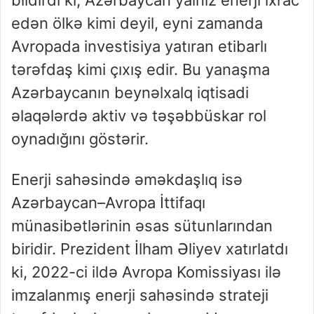
edən ölkə kimi deyil, eyni zamanda
Avropada investisiya yatıran etibarlı
tərəfdaş kimi çıxış edir. Bu yanaşma
Azərbaycanın beynəlxalq iqtisadi
əlaqələrdə aktiv və təşəbbüskar rol
oynadığını göstərir.
Enerji sahəsində əməkdaşlıq isə
Azərbaycan–Avropa İttifaqı
münasibətlərinin əsas sütunlarından
biridir. Prezident İlham Əliyev xatırlatdı
ki, 2022-ci ildə Avropa Komissiyası ilə
imzalanmış enerji sahəsində strateji