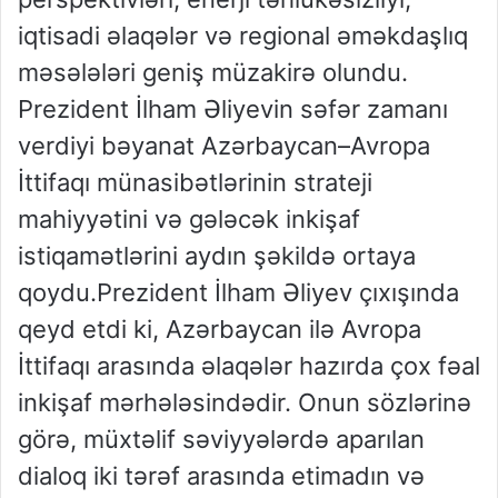
iqtisadi əlaqələr və regional əməkdaşlıq
məsələləri geniş müzakirə olundu.
Prezident İlham Əliyevin səfər zamanı
verdiyi bəyanat Azərbaycan–Avropa
İttifaqı münasibətlərinin strateji
mahiyyətini və gələcək inkişaf
istiqamətlərini aydın şəkildə ortaya
qoydu.Prezident İlham Əliyev çıxışında
qeyd etdi ki, Azərbaycan ilə Avropa
İttifaqı arasında əlaqələr hazırda çox fəal
inkişaf mərhələsindədir. Onun sözlərinə
görə, müxtəlif səviyyələrdə aparılan
dialoq iki tərəf arasında etimadın və