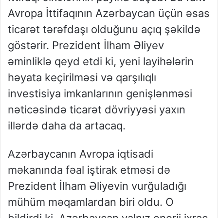
Avropa İttifaqının Azərbaycan üçün əsas
ticarət tərəfdaşı olduğunu açıq şəkildə
göstərir. Prezident İlham Əliyev
əminliklə qeyd etdi ki, yeni layihələrin
həyata keçirilməsi və qarşılıqlı
investisiya imkanlarının genişlənməsi
nəticəsində ticarət dövriyyəsi yaxın
illərdə daha da artacaq.
Azərbaycanın Avropa iqtisadi
məkanında fəal iştirak etməsi də
Prezident İlham Əliyevin vurğuladığı
mühüm məqamlardan biri oldu. O
bildirdi ki, Azərbaycan yalnız enerji ixrac