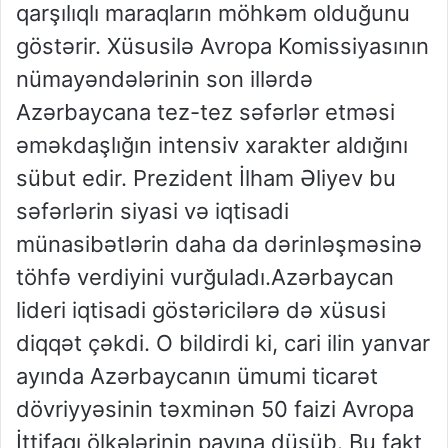
qarşılıqlı maraqların möhkəm olduğunu
göstərir. Xüsusilə Avropa Komissiyasının
nümayəndələrinin son illərdə
Azərbaycana tez-tez səfərlər etməsi
əməkdaşlığın intensiv xarakter aldığını
sübut edir. Prezident İlham Əliyev bu
səfərlərin siyasi və iqtisadi
münasibətlərin daha da dərinləşməsinə
töhfə verdiyini vurğuladı.Azərbaycan
lideri iqtisadi göstəricilərə də xüsusi
diqqət çəkdi. O bildirdi ki, cari ilin yanvar
ayında Azərbaycanın ümumi ticarət
dövriyyəsinin təxminən 50 faizi Avropa
İttifaqı ölkələrinin payına düşüb. Bu fakt