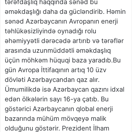
tərəfdaşlıq haqqında sənəd bu
əməkdaşlığı daha da gücləndirib. Həmin
sənəd Azərbaycanın Avropanın enerji
təhlükəsizliyində oynadığı rolu
əhəmiyyətli dərəcədə artırıb və tərəflər
arasında uzunmüddətli əməkdaşlıq
üçün möhkəm hüquqi baza yaradıb.Bu
gün Avropa İttifaqının artıq 10 üzv
dövləti Azərbaycandan qaz alır.
Ümumilikdə isə Azərbaycan qazını idxal
edən ölkələrin sayı 16-ya çatıb. Bu
göstərici Azərbaycanın qlobal enerji
bazarında mühüm mövqeyə malik
olduğunu göstərir. Prezident İlham