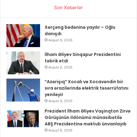
Son Xəbərlər
Xərçəng bədəninə yayılır – Oğlu
danışdı
Avqust 9, 2026
İlham Əliyev Sinqapur Prezidentini
təbrik etdi
Avqust 9, 2026
“Azərişıq” Xocalı və Xocavəndin bir
sıra ərazilərində elektrik təsərrüfatını
yeniləyir
Avqust 9, 2026
Prezident İlham Əliyev Vaşinqton Zirvə
Görüşünün ildönümü münasibətilə
ABŞ Prezidentinə məktub ünvanlayıb
Avqust 8, 2026