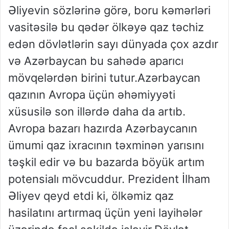
Əliyevin sözlərinə görə, boru kəmərləri
vasitəsilə bu qədər ölkəyə qaz təchiz
edən dövlətlərin sayı dünyada çox azdır
və Azərbaycan
bu sahədə aparıcı
mövqelərdən birini tutur.Azərbaycan
qazının Avropa üçün əhəmiyyəti
xüsusilə son illərdə daha da artıb.
Avropa bazarı hazırda Azərbaycanın
ümumi qaz ixracının təxminən yarısını
təşkil edir və bu bazarda böyük artım
potensialı mövcuddur. Prezident İlham
Əliyev qeyd etdi ki, ölkəmiz qaz
hasilatını artırmaq üçün yeni layihələr