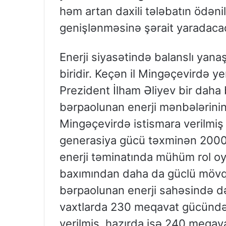
həm artan daxili tələbatın ödən
genişlənməsinə şərait yaradacaq
Enerji siyasətində balanslı yan
biridir. Keçən il Mingəçevirdə ye
Prezident İlham Əliyev bir daha 
bərpaolunan enerji mənbələrinin p
Mingəçevirdə istismara verilmiş 
generasiya gücü təxminən 2000 m
enerji təminatında mühüm rol oy
baxımından daha da güclü mövq
bərpaolunan enerji sahəsində də 
vaxtlarda 230 meqavat gücündə 
verilmiş, hazırda isə 240 meqav