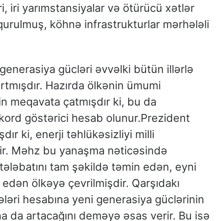
, iri yarımstansiyalar və ötürücü xətlər
qurulmuş, köhnə infrastrukturlar mərhələli
generasiya gücləri əvvəlki bütün illərlə
tmışdır. Hazırda ölkənin ümumi
n meqavata çatmışdır ki, bu da
ekord göstərici hesab olunur.Prezident
ır ki, enerji təhlükəsizliyi milli
idir. Məhz bu yanaşma nəticəsində
tələbatını tam şəkildə təmin edən, eyni
c edən ölkəyə çevrilmişdir. Qarşıdakı
ələri hesabına yeni generasiya güclərinin
ha da artacağını deməyə əsas verir. Bu isə