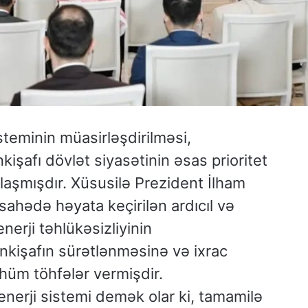
steminin müasirləşdirilməsi,
işafı dövlət siyasətinin əsas prioritet
alaşmışdır. Xüsusilə Prezident İlham
sahədə həyata keçirilən ardıcıl və
nerji təhlükəsizliyinin
inkişafın sürətlənməsinə və ixrac
hüm töhfələr vermişdir.
enerji sistemi demək olar ki, tamamilə