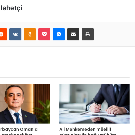
ləhətçi
Reddit
VKontakte
Odnoklassniki
Pocket
Messenger
Email ilə paylaş
Print
zərbaycan Omanla
Ali Məhkəmədən müəllif
t əməkdaşlığını
hüquqları ilə bağlı mühüm