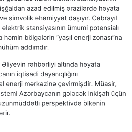
lə işğaldan azad edilmiş ərazilərdə həyata
ji və simvolik əhəmiyyət daşıyır. Cəbrayıl
elektrik stansiyasının ümumi potensialı
a həmin bölgələrin “yaşıl enerji zonası”na
 mühüm addımdır.
 Əliyevin rəhbərliyi altında həyata
canın iqtisadi dayanıqlığını
l enerji mərkəzinə çevirmişdir. Müasir,
sistemi Azərbaycanın gələcək inkişafı üçün
ə uzunmüddətli perspektivdə ölkənin
rir.