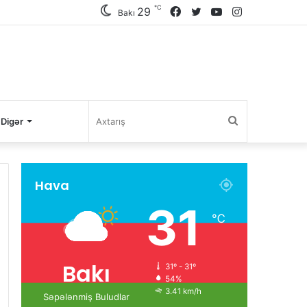
℃
29
Facebook
Twitter
YouTube
Instagram
Bakı
Axtarış
Digər
Hava
31
℃
Bakı
31º - 31º
54%
3.41 km/h
Səpələnmiş Buludlar