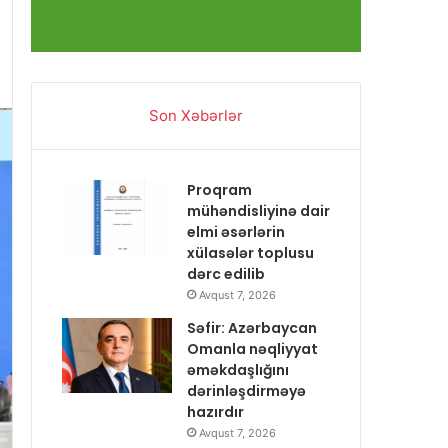
Son Xəbərlər
Proqram
mühəndisliyinə dair
elmi əsərlərin
xülasələr toplusu
dərc edilib
Avqust 7, 2026
Səfir: Azərbaycan
Omanla nəqliyyat
əməkdaşlığını
dərinləşdirməyə
hazırdır
Avqust 7, 2026