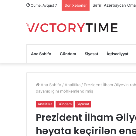
Səfir: Azərbaycan Oman
Cümə, Avqust 7
Son Xəbərlər
Ana Səhifə
Gündəm
Siyasət
İqtisadiyyat
Ana Səhifə
/
Analitika
/
Prezident İlham Əliyevin rəh
dayanıqlığını möhkəmləndirmiş
Analitika
Gündəm
Siyasət
Prezident İlham Əliy
həyata keçirilən ene