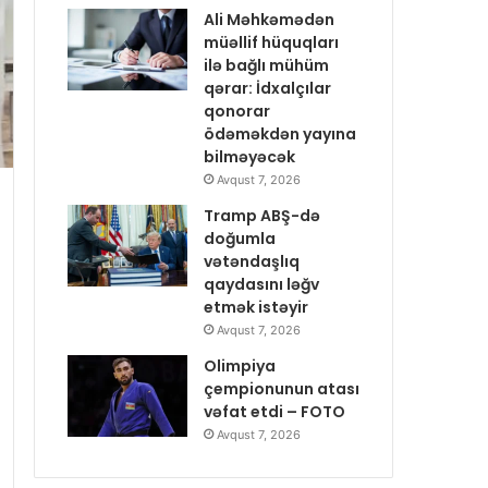
Ali Məhkəmədən
müəllif hüquqları
ilə bağlı mühüm
qərar: İdxalçılar
qonorar
ödəməkdən yayına
bilməyəcək
Avqust 7, 2026
Tramp ABŞ-də
doğumla
vətəndaşlıq
qaydasını ləğv
etmək istəyir
Avqust 7, 2026
Olimpiya
çempionunun atası
vəfat etdi – FOTO
Avqust 7, 2026