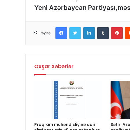
Yeni Azərbaycan Partiyası,məs
Facebook
Twitter
LinkedIn
Tumblr
Pinterest
Paylaş
Oxşar Xəbərlər
Proqram mühəndisliyinə dair
Səfir: A
elmi əsərlərin xülasələr toplusu
nəqliyya