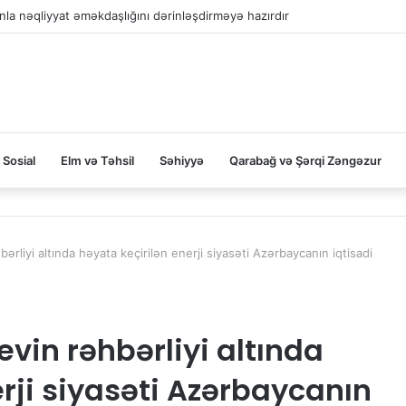
la nəqliyyat əməkdaşlığını dərinləşdirməyə hazırdır
Sosial
Elm və Təhsil
Səhiyyə
Qarabağ və Şərqi Zəngəzur
bərliyi altında həyata keçirilən enerji siyasəti Azərbaycanın iqtisadi
evin rəhbərliyi altında
rji siyasəti Azərbaycanın