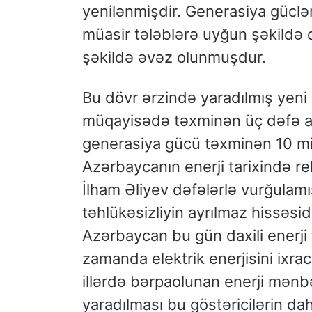
yenilənmişdir. Generasiya gücləri
müasir tələblərə uyğun şəkildə 
şəkildə əvəz olunmuşdur.
Bu dövr ərzində yaradılmış yeni 
müqayisədə təxminən üç dəfə ar
generasiya gücü təxminən 10 mi
Azərbaycanın enerji tarixində r
İlham Əliyev dəfələrlə vurğulamışd
təhlükəsizliyin ayrılmaz hissəs
Azərbaycan bu gün daxili enerji 
zamanda elektrik enerjisini ixra
illərdə bərpaolunan enerji mənb
yaradılması bu göstəricilərin da