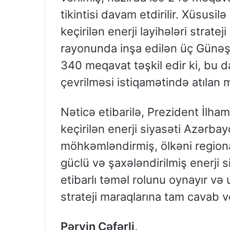
tikintisi davam etdirilir. Xüsusi
keçirilən enerji layihələri strate
rayonunda inşa edilən üç Günəş 
340 meqavat təşkil edir ki, bu d
çevrilməsi istiqamətində atılan
Nəticə etibarilə, Prezident İlham
keçirilən enerji siyasəti Azərbay
möhkəmləndirmiş, ölkəni regiona
güclü və şaxələndirilmiş enerji 
etibarlı təməl rolunu oynayır v
strateji maraqlarına tam cavab ve
Pərvin Cəfərli,