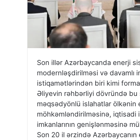
Son illər Azərbaycanda enerji si
modernləşdirilməsi və davamlı ink
istiqamətlərindən biri kimi form
Əliyevin rəhbərliyi dövründə bu 
məqsədyönlü islahatlar ölkənin e
möhkəmləndirilməsinə, iqtisadi 
imkanlarının genişlənməsinə mü
Son 20 il ərzində Azərbaycanın 