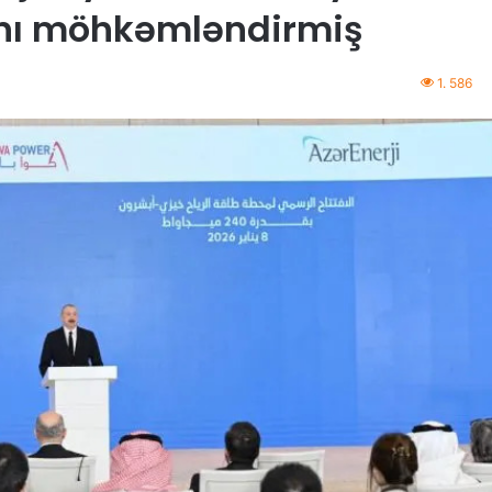
ını möhkəmləndirmiş
1. 586