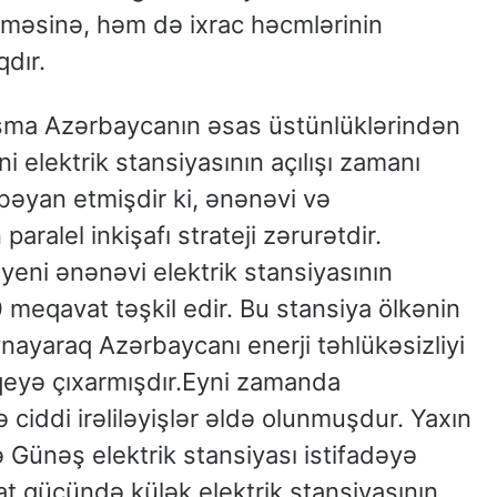
ilməsinə, həm də ixrac həcmlərinin
dır.
aşma Azərbaycanın əsas üstünlüklərindən
ni elektrik stansiyasının açılışı zamanı
bəyan etmişdir ki, ənənəvi və
aralel inkişafı strateji zərurətdir.
yeni ənənəvi elektrik stansiyasının
eqavat təşkil edir. Bu stansiya ölkənin
nayaraq Azərbaycanı enerji təhlükəsizliyi
eyə çıxarmışdır.Eyni zamanda
ciddi irəliləyişlər əldə olunmuşdur. Yaxın
Günəş elektrik stansiyası istifadəyə
at gücündə külək elektrik stansiyasının