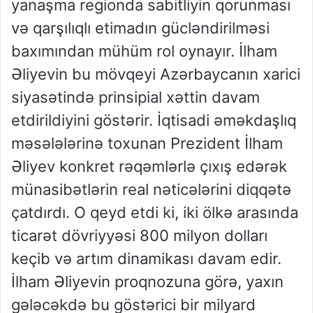
yanaşma regionda sabitliyin qorunması
və qarşılıqlı etimadın gücləndirilməsi
baxımından mühüm rol oynayır. İlham
Əliyevin bu mövqeyi Azərbaycanın xarici
siyasətində prinsipial xəttin davam
etdirildiyini göstərir. İqtisadi əməkdaşlıq
məsələlərinə toxunan Prezident İlham
Əliyev konkret rəqəmlərlə çıxış edərək
münasibətlərin real nəticələrini diqqətə
çatdırdı. O qeyd etdi ki, iki ölkə arasında
ticarət dövriyyəsi 800 milyon dolları
keçib və artım dinamikası davam edir.
İlham Əliyevin proqnozuna görə, yaxın
gələcəkdə bu göstərici bir milyard