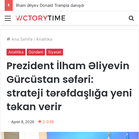
İlham Əliyev Donald Trampla danışdı
Menu
A
Ana Səhifə
/
Analitika
Analitika
Gündəm
Siyasət
Prezident İlham Əliyevin
Gürcüstan səfəri:
strateji tərəfdaşlığa yeni
təkan verir
Aprel 8, 2026
2. 036