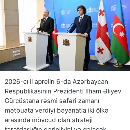
2026-cı il aprelin 6-da Azərbaycan
Respublikasının Prezidenti İlham Əliyev
Gürcüstana rəsmi səfəri zamanı
mətbuata verdiyi bəyanatla iki ölkə
arasında mövcud olan strateji
tərəfdaşlığın dərinliyini və gələcək