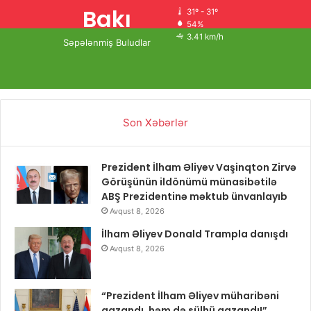
Bakı
31º - 31º
54%
3.41 km/h
Səpələnmiş Buludlar
Son Xəbərlər
Prezident İlham Əliyev Vaşinqton Zirvə
Görüşünün ildönümü münasibətilə
ABŞ Prezidentinə məktub ünvanlayıb
Avqust 8, 2026
İlham Əliyev Donald Trampla danışdı
Avqust 8, 2026
“Prezident İlham Əliyev müharibəni
qazandı, həm də sülhü qazandı!”