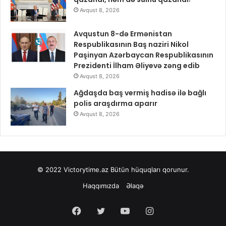
Avqust 8, 2026
Avqustun 8-də Ermənistan
Respublikasının Baş naziri Nikol
Paşinyan Azərbaycan Respublikasının
Prezidenti İlham Əliyevə zəng edib
Avqust 8, 2026
Ağdaşda baş vermiş hadisə ilə bağlı
polis araşdırma aparır
Avqust 8, 2026
© 2022
Victorytime.az
Bütün hüquqları qorunur.
Haqqımızda
Əlaqə
Facebook
Twitter
YouTube
Instagram