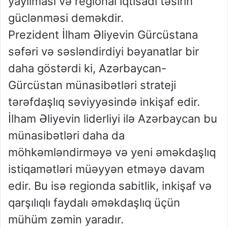
yayılması və regional iqtisadi təsirin
güclənməsi deməkdir.
Prezident İlham Əliyevin Gürcüstana
səfəri və səsləndirdiyi bəyanatlar bir
daha göstərdi ki, Azərbaycan-
Gürcüstan münasibətləri strateji
tərəfdaşlıq səviyyəsində inkişaf edir.
İlham Əliyevin liderliyi ilə Azərbaycan bu
münasibətləri daha da
möhkəmləndirməyə və yeni əməkdaşlıq
istiqamətləri müəyyən etməyə davam
edir. Bu isə regionda sabitlik, inkişaf və
qarşılıqlı faydalı əməkdaşlıq üçün
mühüm zəmin yaradır.