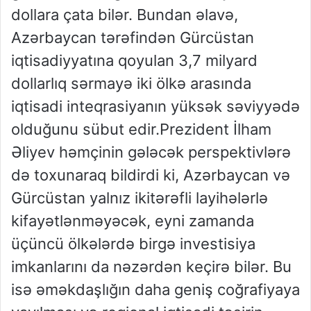
dollara çata bilər. Bundan əlavə,
Azərbaycan tərəfindən Gürcüstan
iqtisadiyyatına qoyulan 3,7 milyard
dollarlıq sərmayə iki ölkə arasında
iqtisadi inteqrasiyanın yüksək səviyyədə
olduğunu sübut edir.Prezident İlham
Əliyev həmçinin gələcək perspektivlərə
də toxunaraq bildirdi ki, Azərbaycan və
Gürcüstan yalnız ikitərəfli layihələrlə
kifayətlənməyəcək, eyni zamanda
üçüncü ölkələrdə birgə investisiya
imkanlarını da nəzərdən keçirə bilər. Bu
isə əməkdaşlığın daha geniş coğrafiyaya