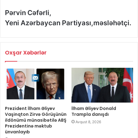
Pərvin Cəfərli,
Yeni Azərbaycan Partiyası,məsləhətçi.
Oxşar Xəbərlər
Prezident İlham Əliyev
İlham Əliyev Donald
Vaşinqton Zirvə Görüşünün
Trampla danışdı
ildönümü münasibətilə ABŞ
Avqust 8, 2026
Prezidentinə məktub
ünvanlayıb