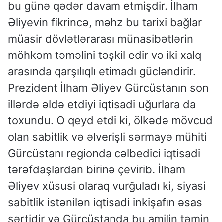
bu günə qədər davam etmişdir. İlham
Əliyevin fikrincə, məhz bu tarixi bağlar
müasir dövlətlərarası münasibətlərin
möhkəm təməlini təşkil edir və iki xalq
arasında qarşılıqlı etimadı gücləndirir.
Prezident İlham Əliyev Gürcüstanın son
illərdə əldə etdiyi iqtisadi uğurlara da
toxundu. O qeyd etdi ki, ölkədə mövcud
olan sabitlik və əlverişli sərmayə mühiti
Gürcüstanı regionda cəlbedici iqtisadi
tərəfdaşlardan birinə çevirib. İlham
Əliyev xüsusi olaraq vurğuladı ki, siyasi
sabitlik istənilən iqtisadi inkişafın əsas
şərtidir və Gürcüstanda bu amilin təmin