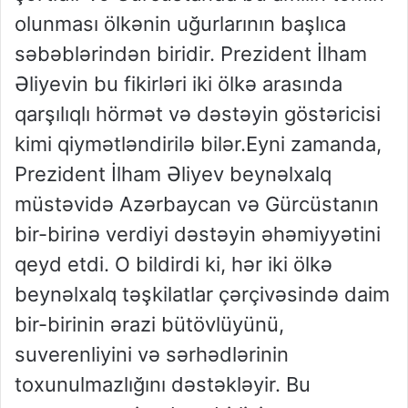
olunması ölkənin uğurlarının başlıca
səbəblərindən biridir. Prezident İlham
Əliyevin bu fikirləri iki ölkə arasında
qarşılıqlı hörmət və dəstəyin göstəricisi
kimi qiymətləndirilə bilər.Eyni zamanda,
Prezident İlham Əliyev beynəlxalq
müstəvidə Azərbaycan və Gürcüstanın
bir-birinə verdiyi dəstəyin əhəmiyyətini
qeyd etdi. O bildirdi ki, hər iki ölkə
beynəlxalq təşkilatlar çərçivəsində daim
bir-birinin ərazi bütövlüyünü,
suverenliyini və sərhədlərinin
toxunulmazlığını dəstəkləyir. Bu