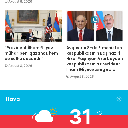
Avqust 8, 2026
“Prezident İlham Əliyev
Avqustun 8-də Ermənistan
müharibəni qazandı, həm
Respublikasının Baş naziri
də sülhü qazandı!”
Nikol Paşinyan Azərbaycan
Respublikasının Prezidenti
Avqust 8, 2026
İlham Əliyevə zəng edib
Avqust 8, 2026
Hava
31
℃