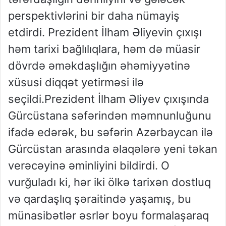
perspektivlərini bir daha nümayiş
etdirdi. Prezident İlham Əliyevin çıxışı
həm tarixi bağlılıqlara, həm də müasir
dövrdə əməkdaşlığın əhəmiyyətinə
xüsusi diqqət yetirməsi ilə
seçildi.Prezident İlham Əliyev çıxışında
Gürcüstana səfərindən məmnunluğunu
ifadə edərək, bu səfərin Azərbaycan ilə
Gürcüstan arasında əlaqələrə yeni təkan
verəcəyinə əminliyini bildirdi. O
vurğuladı ki, hər iki ölkə tarixən dostluq
və qardaşlıq şəraitində yaşamış, bu
münasibətlər əsrlər boyu formalaşaraq