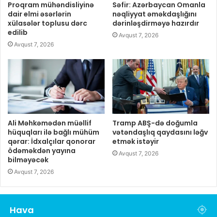
Proqram mühəndisliyinə
Səfir: Azərbaycan Omanla
dair elmi əsərlərin
nəqliyyat əməkdaşlığını
xülasələr toplusu dərc
dərinləşdirməyə hazırdır
edilib
Avqust 7, 2026
Avqust 7, 2026
Ali Məhkəmədən müəllif
Tramp ABŞ-də doğumla
hüquqları ilə bağlı mühüm
vətəndaşlıq qaydasını ləğv
qərar: İdxalçılar qonorar
etmək istəyir
ödəməkdən yayına
Avqust 7, 2026
bilməyəcək
Avqust 7, 2026
Hava