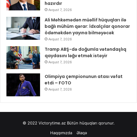
hazırdır
Avqust 7, 2026
Ali Məhkəmədən müəllif hüquqları ilə
bağlı mühüm qərar: İdxalçılar qonorar
ödəməkdən yayına bilməyəcək
Avqust 7, 2026
Tramp ABŞ-də doğumla vətəndaşlıq
qaydasını ləğv etmək istəyir
Avqust 7, 2026
Olimpiya çempionunun atası vəfat
etdi – FOTO
Avqust 7, 2026
© 2022
Victorytime.az
Bütün hüquqları qorunur.
Haqqımızda
Əlaqə