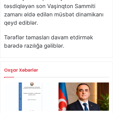
təsdiqləyən son Vaşinqton Sammiti
zamanı əldə edilən müsbət dinamikanı
qeyd ediblər.
Tərəflər təmasları davam etdirmək
barədə razılığa gəliblər.
Oxşar Xəbərlər