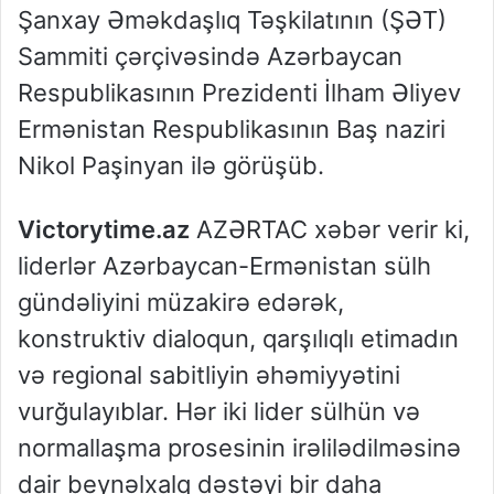
Şanxay Əməkdaşlıq Təşkilatının (ŞƏT)
Sammiti çərçivəsində Azərbaycan
Respublikasının Prezidenti İlham Əliyev
Ermənistan Respublikasının Baş naziri
Nikol Paşinyan ilə görüşüb.
Victorytime.az
AZƏRTAC xəbər verir ki,
liderlər Azərbaycan-Ermənistan sülh
gündəliyini müzakirə edərək,
konstruktiv dialoqun, qarşılıqlı etimadın
və regional sabitliyin əhəmiyyətini
vurğulayıblar. Hər iki lider sülhün və
normallaşma prosesinin irəlilədilməsinə
dair beynəlxalq dəstəyi bir daha