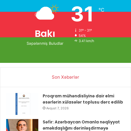
31
℃
Bakı
31º - 31º
54%
3.41 km/h
Səpələnmiş Buludlar
Son Xəbərlər
Proqram mühəndisliyinə dair elmi
əsərlərin xülasələr toplusu dərc edilib
Avqust 7, 2026
Səfir: Azərbaycan Omanla nəqliyyat
əməkdaşlığını dərinləşdirməyə