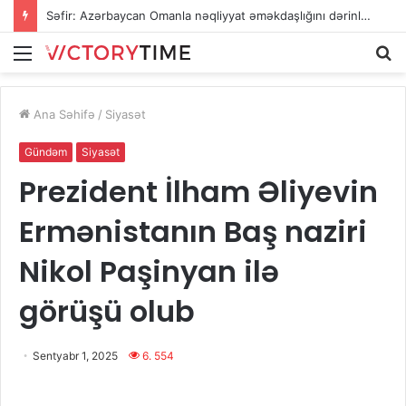
Səfir: Azərbaycan Omanla nəqliyyat əməkdaşlığını dərinləşdirməyə hazırdır
Menu
A
Ana Səhifə
/
Siyasət
Gündəm
Siyasət
Prezident İlham Əliyevin
Ermənistanın Baş naziri
Nikol Paşinyan ilə
görüşü olub
Sentyabr 1, 2025
6. 554