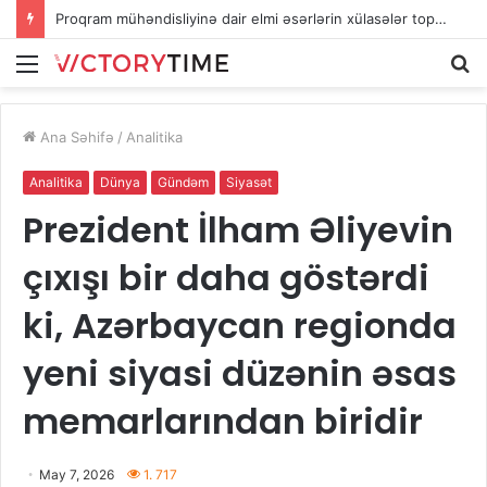
Proqram mühəndisliyinə dair elmi əsərlərin xülasələr toplusu dərc edilib
Menu
A
Ana Səhifə
/
Analitika
Analitika
Dünya
Gündəm
Siyasət
Prezident İlham Əliyevin
çıxışı bir daha göstərdi
ki, Azərbaycan regionda
yeni siyasi düzənin əsas
memarlarından biridir
May 7, 2026
1. 717