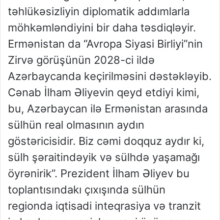
təhlükəsizliyin diplomatik addımlarla
möhkəmləndiyini bir daha təsdiqləyir.
Ermənistan da “Avropa Siyasi Birliyi”nin
Zirvə görüşünün 2028-ci ildə
Azərbaycanda keçirilməsini dəstəkləyib.
Cənab İlham Əliyevin qeyd etdiyi kimi,
bu, Azərbaycan ilə Ermənistan arasında
sülhün real olmasının aydın
göstəricisidir. Biz cəmi doqquz aydır ki,
sülh şəraitindəyik və sülhdə yaşamağı
öyrənirik”. Prezident İlham Əliyev bu
toplantısındakı çıxışında sülhün
regionda iqtisadi inteqrasiya və tranzit