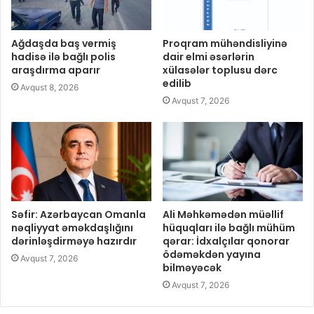
Ağdaşda baş vermiş
Proqram mühəndisliyinə
hadisə ilə bağlı polis
dair elmi əsərlərin
araşdırma aparır
xülasələr toplusu dərc
edilib
Avqust 8, 2026
Avqust 7, 2026
Səfir: Azərbaycan Omanla
Ali Məhkəmədən müəllif
nəqliyyat əməkdaşlığını
hüquqları ilə bağlı mühüm
dərinləşdirməyə hazırdır
qərar: İdxalçılar qonorar
ödəməkdən yayına
Avqust 7, 2026
bilməyəcək
Avqust 7, 2026