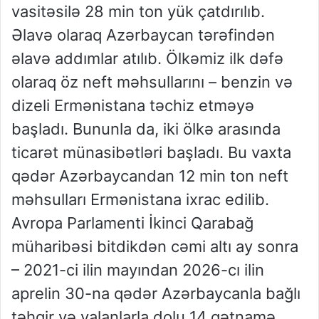
vasitəsilə 28 min ton yük çatdırılıb.
Əlavə olaraq Azərbaycan tərəfindən
əlavə addımlar atılıb. Ölkəmiz ilk dəfə
olaraq öz neft məhsullarını – benzin və
dizeli Ermənistana təchiz etməyə
başladı. Bununla da, iki ölkə arasında
ticarət münasibətləri başladı. Bu vaxta
qədər Azərbaycandan 12 min ton neft
məhsulları Ermənistana ixrac edilib.
Avropa Parlamenti İkinci Qarabağ
müharibəsi bitdikdən cəmi altı ay sonra
– 2021-ci ilin mayından 2026-cı ilin
aprelin 30-na qədər Azərbaycanla bağlı
təhqir və yalanlarla dolu 14 qətnamə