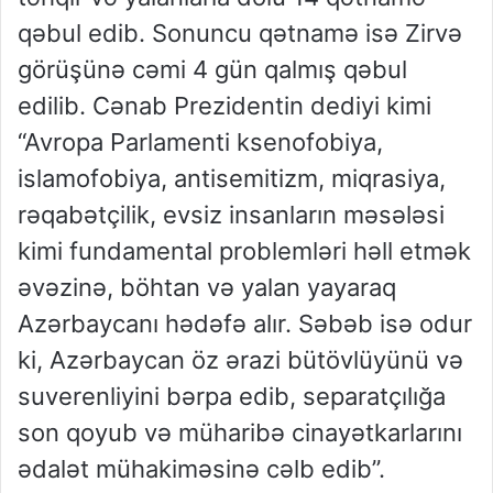
qəbul edib. Sonuncu qətnamə isə Zirvə
görüşünə cəmi 4 gün qalmış qəbul
edilib. Cənab Prezidentin dediyi kimi
“Avropa Parlamenti ksenofobiya,
islamofobiya, antisemitizm, miqrasiya,
rəqabətçilik, evsiz insanların məsələsi
kimi fundamental problemləri həll etmək
əvəzinə, böhtan və yalan yayaraq
Azərbaycanı hədəfə alır. Səbəb isə odur
ki, Azərbaycan öz ərazi bütövlüyünü və
suverenliyini bərpa edib, separatçılığa
son qoyub və müharibə cinayətkarlarını
ədalət mühakiməsinə cəlb edib”.