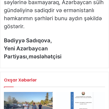
səylərinə baxmayaraq, Azərbaycan sülh
gündəliyinə sadiqdir və ermənistanlı
həmkarımın şərhləri bunu aydın şəkildə
göstərir.
Bədiyyə Sadıqova,
Yeni Azərbaycan
Partiyası,məsləhətçisi
Oxşar Xəbərlər