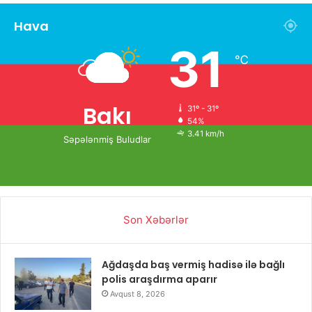
Hava
31
℃
Bakı
31º - 31º
54%
3.41 km/h
Səpələnmiş Buludlar
Son Xəbərlər
Ağdaşda baş vermiş hadisə ilə bağlı
polis araşdırma aparır
Avqust 8, 2026