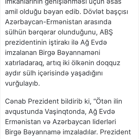
imkanlarının genişlənməsi üçün əsas
amil olduğu bəyan edib. Dövlət başçısı
Azərbaycan-Ermənistan arasında
sülhün bərqərar olunduğunu, ABŞ
prezidentinin iştirakı ilə Ağ Evdə
imzalanan Birgə Bəyannaməni
xatırladaraq, artıq iki ölkənin doqquz
aydır sülh içərisində yaşadığını
vurğulayıb.
Cənab Prezident bildirib ki, “Ötən ilin
avqustunda Vaşinqtonda, Ağ Evdə
Ermənistan və Azərbaycan liderləri
Birgə Bəyannamə imzaladılar. Prezident