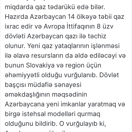
miqdarda qaz tədarükü edə bilər.
Hazırda Azərbaycan 14 ölkəyə təbii qaz
ixrac edir və Avropa İttifaqının 8 üzv
dövləti Azərbaycan qazı ilə təchiz
olunur. Yeni qaz yataqlarının işlənməsi
ilə əlavə resursların da əldə ediləcəyi və
bunun Slovakiya və region üçün
əhəmiyyətli olduğu vurğulanıb. Dövlət
başçısı müdafiə sənayesi
əməkdaşlığının məqsədinin
Azərbaycana yeni imkanlar yaratmaq və
birgə istehsal modelləri qurmaq
olduğunu bildirib. O vurğulayıb ki,