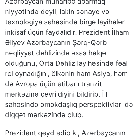
Azərbaycan müharibə aparmaq
niyyətində deyil, lakin sənaye və
texnologiya sahəsində birgə layihələr
inkişaf üçün faydalıdır. Prezident İlham
Əliyev Azərbaycanın Şərq-Qərb
nəqliyyat dəhlizində əsas həlqə
olduğunu, Orta Dəhliz layihəsində fəal
rol oynadığını, ölkənin həm Asiya, həm
də Avropa üçün etibarlı tranzit
mərkəzinə çevrildiyini bildirib. İT
sahəsində əməkdaşlıq perspektivləri də
diqqət mərkəzində olub.
Prezident qeyd edib ki, Azərbaycanın