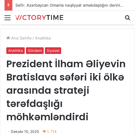
Səfir: Azərbaycan Omanla nəqliyyat əməkdaşlığını dərinləşdirməyə hazırdır
Menu
A
Ana Səhifə
/
Analitika
Analitika
Gündəm
Siyasət
Prezident İlham Əliyevin
Bratislava səfəri iki ölkə
arasında strateji
tərəfdaşlığı
möhkəmləndirdi
Dekabr 10, 2025
1. 714