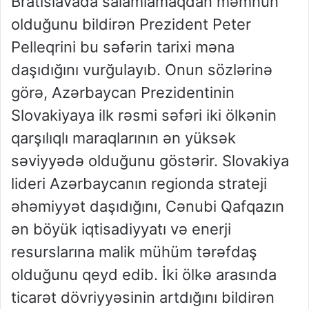
Bratislavada salamlamaqdan məmnun
olduğunu bildirən Prezident Peter
Pelleqrini bu səfərin tarixi məna
daşıdığını vurğulayıb. Onun sözlərinə
görə, Azərbaycan Prezidentinin
Slovakiyaya ilk rəsmi səfəri iki ölkənin
qarşılıqlı maraqlarının ən yüksək
səviyyədə olduğunu göstərir. Slovakiya
lideri Azərbaycanın regionda strateji
əhəmiyyət daşıdığını, Cənubi Qafqazın
ən böyük iqtisadiyyatı və enerji
resurslarına malik mühüm tərəfdaş
olduğunu qeyd edib. İki ölkə arasında
ticarət dövriyyəsinin artdığını bildirən