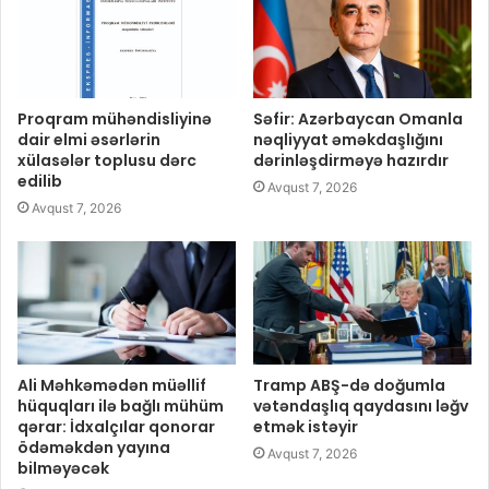
Proqram mühəndisliyinə
Səfir: Azərbaycan Omanla
dair elmi əsərlərin
nəqliyyat əməkdaşlığını
xülasələr toplusu dərc
dərinləşdirməyə hazırdır
edilib
Avqust 7, 2026
Avqust 7, 2026
Ali Məhkəmədən müəllif
Tramp ABŞ-də doğumla
hüquqları ilə bağlı mühüm
vətəndaşlıq qaydasını ləğv
qərar: İdxalçılar qonorar
etmək istəyir
ödəməkdən yayına
Avqust 7, 2026
bilməyəcək