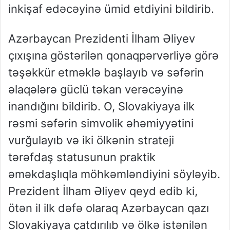
inkişaf edəcəyinə ümid etdiyini bildirib.
Azərbaycan Prezidenti İlham Əliyev
çıxışına göstərilən qonaqpərvərliyə görə
təşəkkür etməklə başlayıb və səfərin
əlaqələrə güclü təkan verəcəyinə
inandığını bildirib. O, Slovakiyaya ilk
rəsmi səfərin simvolik əhəmiyyətini
vurğulayıb və iki ölkənin strateji
tərəfdaş statusunun praktik
əməkdaşlıqla möhkəmləndiyini söyləyib.
Prezident İlham Əliyev qeyd edib ki,
ötən il ilk dəfə olaraq Azərbaycan qazı
Slovakiyaya çatdırılıb və ölkə istənilən