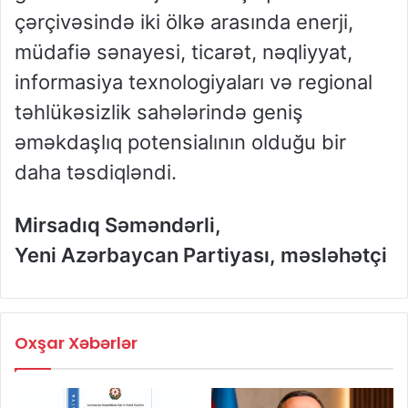
çərçivəsində iki ölkə arasında enerji,
müdafiə sənayesi, ticarət, nəqliyyat,
informasiya texnologiyaları və regional
təhlükəsizlik sahələrində geniş
əməkdaşlıq potensialının olduğu bir
daha təsdiqləndi.
Mirsadıq Səməndərli,
Yeni Azərbaycan Partiyası, məsləhətçi
Oxşar Xəbərlər