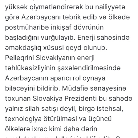
yüksək qiymətləndirərək bu nailiyyətə
görə Azərbaycanı təbrik edib və ölkədə
postmüharibə inkişaf dövrünün
başladığını vurğulayıb. Enerji sahəsində
əməkdaşlıq xüsusi qeyd olunub.
Pelleqrini Slovakiyanın enerji
təhlükəsizliyinin şaxələndirilməsində
Azərbaycanın aparıcı rol oynaya
biləcəyini bildirib. Müdafiə sənayesinə
toxunan Slovakiya Prezidenti bu sahədə
yalnız silah satışı deyil, birgə istehsal,
texnologiya ötürülməsi və üçüncü
ölkələrə ixrac kimi daha dərin