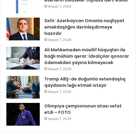
əsərlərin xülasələr toplusu dərc edilib
Avqust 7, 2026
Səfir: Azərbaycan Omanla nəqliyyat
əməkdaşlığını dərinləşdirməyə
hazırdır
Avqust 7, 2026
Ali Məhkəmədən müəllif hüquqları ilə
bağlı mühüm qərar: İdxalçılar qonorar
ödəməkdən yayına bilməyəcək
Avqust 7, 2026
Tramp ABŞ-də doğumla vətəndaşlıq
qaydasını ləğv etmək istəyir
Avqust 7, 2026
Olimpiya çempionunun atası vəfat
etdi – FOTO
Avqust 7, 2026