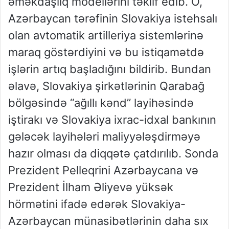
əməkdaşlıq modellərini təklif edib. O,
Azərbaycan tərəfinin Slovakiya istehsalı
olan avtomatik artilleriya sistemlərinə
maraq göstərdiyini və bu istiqamətdə
işlərin artıq başladığını bildirib. Bundan
əlavə, Slovakiya şirkətlərinin Qarabağ
bölgəsində “ağıllı kənd” layihəsində
iştirakı və Slovakiya ixrac-idxal bankının
gələcək layihələri maliyyələşdirməyə
hazır olması da diqqətə çatdırılıb. Sonda
Prezident Pelleqrini Azərbaycana və
Prezident İlham Əliyevə yüksək
hörmətini ifadə edərək Slovakiya-
Azərbaycan münasibətlərinin daha sıx