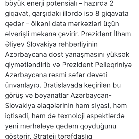
böyük enerji potensialı – hazırda 2
giqavat, qarşıdakı illərdə isə 8 giqavata
qədər – ölkəni data mərkəzləri üçün
əlverişli məkana çevirir. Prezident İlham
Əliyev Slovakiya rəhbərliyinin
Azərbaycana dost yanaşmasını yüksək
qiymətləndirib və Prezident Pelleqriniyə
Azərbaycana rəsmi səfər dəvəti
ünvanlayıb. Bratislavada keçirilən bu
görüş və bəyanatlar Azərbaycan-
Slovakiya əlaqələrinin həm siyasi, həm
iqtisadi, həm də texnoloji aspektlərdə
yeni mərhələyə qədəm qoyduğunu
göstərir. Strateji tərəfdaşlıq