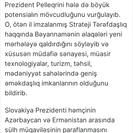
Prezident Pelleqrini hələ də böyük
potensialın mövcudluğunu vurğulayıb.
O, ötən il imzalanmış Strateji Tərəfdaşlıq
haqqında Bəyannamənin əlaqələri yeni
mərhələyə qaldırdığını söyləyib və
xüsusən müdafiə sənayesi, müasir
texnologiyalar, turizm, təhsil,
mədəniyyət sahələrində geniş
əməkdaşlıq imkanlarının olduğunu
bildirib.
Slovakiya Prezidenti həmçinin
Azərbaycan və Ermənistan arasında
sülh müqaviləsinin paraflanmasını