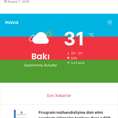
Avqust 7, 2026
Hava
31
℃
Bakı
31º - 31º
54%
3.41 km/h
Səpələnmiş Buludlar
Son Xəbərlər
Proqram mühəndisliyinə dair elmi