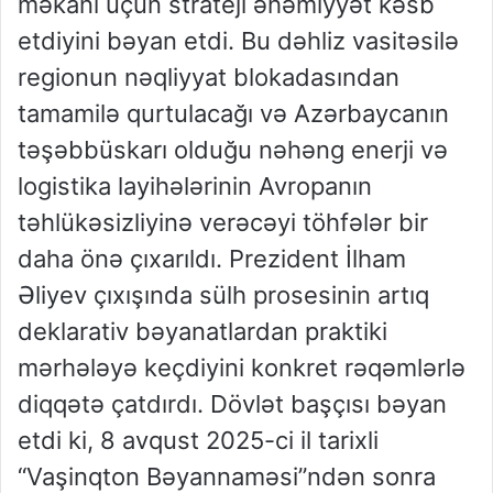
məkanı üçün strateji əhəmiyyət kəsb
etdiyini bəyan etdi. Bu dəhliz vasitəsilə
regionun nəqliyyat blokadasından
tamamilə qurtulacağı və Azərbaycanın
təşəbbüskarı olduğu nəhəng enerji və
logistika layihələrinin Avropanın
təhlükəsizliyinə verəcəyi töhfələr bir
daha önə çıxarıldı. Prezident İlham
Əliyev çıxışında sülh prosesinin artıq
deklarativ bəyanatlardan praktiki
mərhələyə keçdiyini konkret rəqəmlərlə
diqqətə çatdırdı. Dövlət başçısı bəyan
etdi ki, 8 avqust 2025-ci il tarixli
“Vaşinqton Bəyannaməsi”ndən sonra