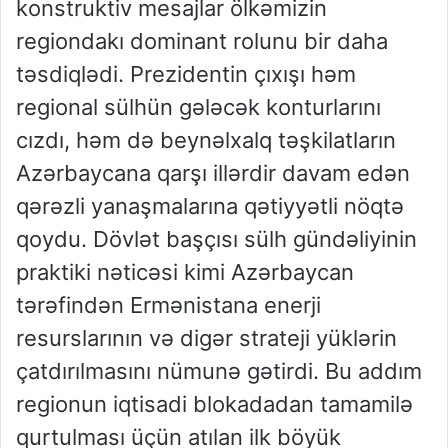
konstruktiv mesajlar ölkəmizin
regiondakı dominant rolunu bir daha
təsdiqlədi. Prezidentin çıxışı həm
regional sülhün gələcək konturlarını
cızdı, həm də beynəlxalq təşkilatların
Azərbaycana qarşı illərdir davam edən
qərəzli yanaşmalarına qətiyyətli nöqtə
qoydu. Dövlət başçısı sülh gündəliyinin
praktiki nəticəsi kimi Azərbaycan
tərəfindən Ermənistana enerji
resurslarının və digər strateji yüklərin
çatdırılmasını nümunə gətirdi. Bu addım
regionun iqtisadi blokadadan tamamilə
qurtulması üçün atılan ilk böyük