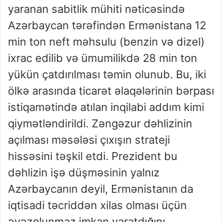
yaranan sabitlik mühiti nəticəsində
Azərbaycan tərəfindən Ermənistana 12
min ton neft məhsulu (benzin və dizel)
ixrac edilib və ümumilikdə 28 min ton
yükün çatdırılması təmin olunub. Bu, iki
ölkə arasında ticarət əlaqələrinin bərpası
istiqamətində atılan inqilabi addım kimi
qiymətləndirildi. Zəngəzur dəhlizinin
açılması məsələsi çıxışın strateji
hissəsini təşkil etdi. Prezident bu
dəhlizin işə düşməsinin yalnız
Azərbaycanın deyil, Ermənistanın da
iqtisadi təcriddən xilas olması üçün
əvəzolunmaz imkan yaratdığını