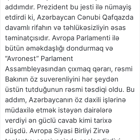
addımdır. Prezident bu jesti ilə nümayiş
etdirdi ki, Azərbaycan Cənubi Qafqazda
davamlı rifahın və təhlükəsizliyin əsas
təminatçısıdır. Avropa Parlamenti ilə
bütün əməkdaşlığı dondurmaq və
“Avronest” Parlament
Assambleyasından çıxmaq qərarı, rəsmi
Bakının öz suverenliyini hər şeydən
üstün tutduğunun rəsmi təsdiqi oldu. Bu
addım, Azərbaycanın öz daxili işlərinə
müdaxilə etmək istəyən dairələrə
verdiyi ən güclü cavab kimi tarixə
düşdü. Avropa Siyasi Birliyi Zirvə