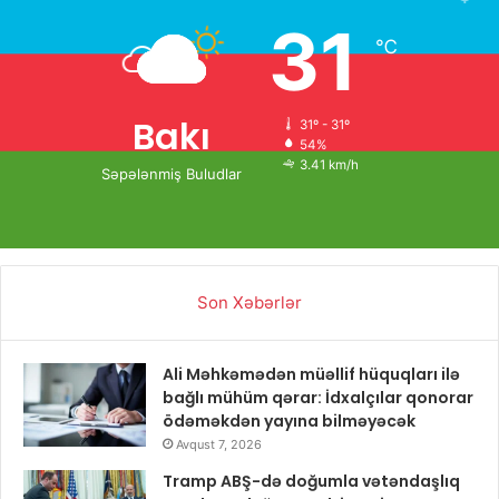
31
℃
Bakı
31º - 31º
54%
3.41 km/h
Səpələnmiş Buludlar
Son Xəbərlər
Ali Məhkəmədən müəllif hüquqları ilə
bağlı mühüm qərar: İdxalçılar qonorar
ödəməkdən yayına bilməyəcək
Avqust 7, 2026
Tramp ABŞ-də doğumla vətəndaşlıq