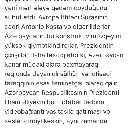
yeni mərhələyə qədəm qoyduğunu
sübut etdi. Avropa İttifaqı Şurasının
sədri Antonio Koşta və digər liderlər
Azərbaycanın bu konstruktiv mövqeyini
yüksək qiymətləndirdilər. Prezidentin
çıxışı bir daha təsdiq etdi ki, Azərbaycan
kənar müdaxilələrə baxmayaraq,
regionda dayanıqlı sülhün və iqtisadi
tərəqqinin əsas təminatçısı olaraq qalır.
Azərbaycan Respublikasının Prezidenti
İlham Əliyevin bu mötəbər tədbirə
videobağlantı vasitəsilə qatılması və
səsləndirdiyi kəskin, eyni zamanda