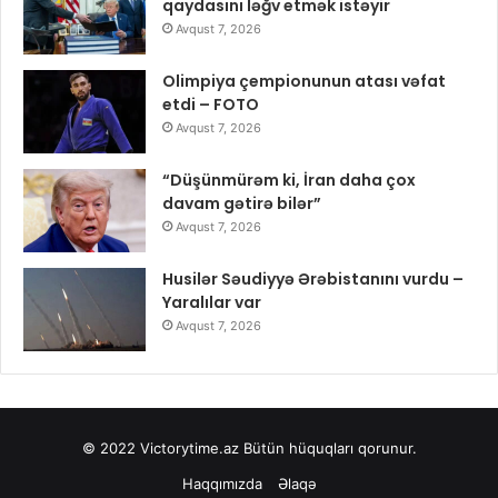
qaydasını ləğv etmək istəyir
Avqust 7, 2026
Olimpiya çempionunun atası vəfat
etdi – FOTO
Avqust 7, 2026
“Düşünmürəm ki, İran daha çox
davam gətirə bilər”
Avqust 7, 2026
Husilər Səudiyyə Ərəbistanını vurdu –
Yaralılar var
Avqust 7, 2026
© 2022
Victorytime.az
Bütün hüquqları qorunur.
Haqqımızda
Əlaqə