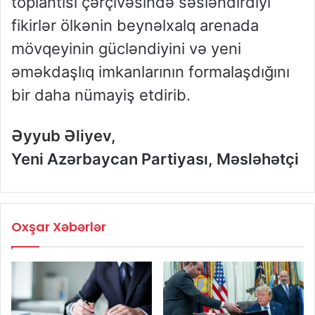
toplantısı çərçivəsində səsləndirdiyi
fikirlər ölkənin beynəlxalq arenada
mövqeyinin gücləndiyini və yeni
əməkdaşlıq imkanlarının formalaşdığını
bir daha nümayiş etdirib.
Əyyub Əliyev,
Yeni Azərbaycan Partiyası, Məsləhətçi
Oxşar Xəbərlər