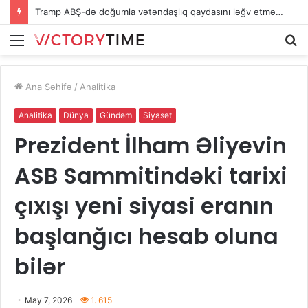
Tramp ABŞ-də doğumla vətəndaşlıq qaydasını ləğv etmək istəyir
Menu
A
Ana Səhifə
/
Analitika
Analitika
Dünya
Gündəm
Siyasət
Prezident İlham Əliyevin
ASB Sammitindəki tarixi
çıxışı yeni siyasi eranın
başlanğıcı hesab oluna
bilər
May 7, 2026
1. 615