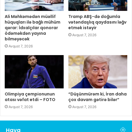
Ali Məhkəmədən müəllif
Tramp ABŞ-də doğumla
hüquqları ilə bağlı mühüm
vətəndaşlıq qaydasını ləğv
qərar: İdxalçılar qonorar
etmək istəyir
ödəməkdən yayına
Avqust 7, 2026
bilməyəcək
Avqust 7, 2026
Olimpiya çempionunun
“Düşünmürəm ki, İran daha
atası vəfat etdi – FOTO
çox davam gətirə bilər”
Avqust 7, 2026
Avqust 7, 2026
Hava