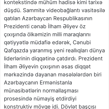
kontekstində mühüm hadisə kimi tarixə
düşdü. Sammitə videobağlantı vasitəsilə
qatılan Azərbaycan Respublikasının
Prezidenti cənab İlham Əliyev öz
çıxışında ölkəmizin milli maraqlarını
qətiyyətlə müdafiə edərək, Cənubi
Qafqazda yaranmış yeni reallıqları dünya
liderlərinin diqqətinə çatdırdı. Prezident
İlham Əliyevin çıxışının əsas diqqət
mərkəzində dayanan məsələlərdən biri
Azərbaycanın Ermənistanla
münasibətlərin normallaşması
prosesində nümayiş etdirdiyi
konstruktiv mövqe idi. Dövlət başçısı