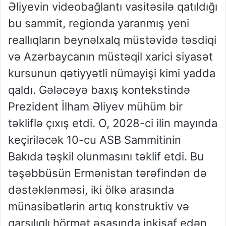
Əliyevin videobağlantı vasitəsilə qatıldığı
bu sammit, regionda yaranmış yeni
reallıqların beynəlxalq müstəvidə təsdiqi
və Azərbaycanın müstəqil xarici siyasət
kursunun qətiyyətli nümayişi kimi yadda
qaldı. Gələcəyə baxış kontekstində
Prezident İlham Əliyev mühüm bir
təkliflə çıxış etdi. O, 2028-ci ilin mayında
keçiriləcək 10-cu ASB Sammitinin
Bakıda təşkil olunmasını təklif etdi. Bu
təşəbbüsün Ermənistan tərəfindən də
dəstəklənməsi, iki ölkə arasında
münasibətlərin artıq konstruktiv və
qarşılıqlı hörmət əsasında inkişaf edən