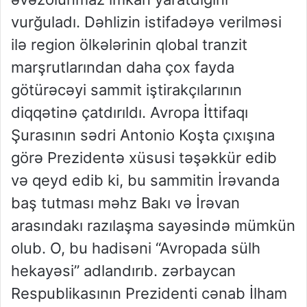
vurğuladı. Dəhlizin istifadəyə verilməsi
ilə region ölkələrinin qlobal tranzit
marşrutlarından daha çox fayda
götürəcəyi sammit iştirakçılarının
diqqətinə çatdırıldı. Avropa İttifaqı
Şurasının sədri Antonio Koşta çıxışına
görə Prezidentə xüsusi təşəkkür edib
və qeyd edib ki, bu sammitin İrəvanda
baş tutması məhz Bakı və İrəvan
arasındakı razılaşma sayəsində mümkün
olub. O, bu hadisəni “Avropada sülh
hekayəsi” adlandırıb. zərbaycan
Respublikasının Prezidenti cənab İlham