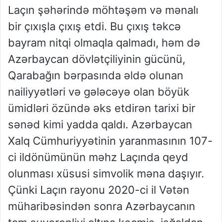
Laçın şəhərində möhtəşəm və mənalı
bir çıxışla çıxış etdi. Bu çıxış təkcə
bayram nitqi olmaqla qalmadı, həm də
Azərbaycan dövlətçiliyinin gücünü,
Qarabağın bərpasında əldə olunan
nailiyyətləri və gələcəyə olan böyük
ümidləri özündə əks etdirən tarixi bir
sənəd kimi yadda qaldı. Azərbaycan
Xalq Cümhuriyyətinin yaranmasının 107-
ci ildönümünün məhz Laçında qeyd
olunması xüsusi simvolik məna daşıyır.
Çünki Laçın rayonu 2020-ci il Vətən
müharibəsindən sonra Azərbaycanın