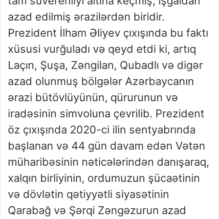
tam suverenliyi altına keçmiş, işğaldan
azad edilmiş ərazilərdən biridir.
Prezident İlham Əliyev çıxışında bu faktı
xüsusi vurğuladı və qeyd etdi ki, artıq
Laçın, Şuşa, Zəngilan, Qubadlı və digər
azad olunmuş bölgələr Azərbaycanın
ərazi bütövlüyünün, qürurunun və
iradəsinin simvoluna çevrilib. Prezident
öz çıxışında 2020-ci ilin sentyabrında
başlanan və 44 gün davam edən Vətən
müharibəsinin nəticələrindən danışaraq,
xalqın birliyinin, ordumuzun şücaətinin
və dövlətin qətiyyətli siyasətinin
Qarabağ və Şərqi Zəngəzurun azad