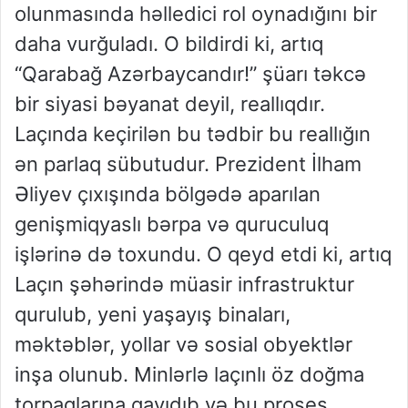
olunmasında həlledici rol oynadığını bir
daha vurğuladı. O bildirdi ki, artıq
“Qarabağ Azərbaycandır!” şüarı təkcə
bir siyasi bəyanat deyil, reallıqdır.
Laçında keçirilən bu tədbir bu reallığın
ən parlaq sübutudur. Prezident İlham
Əliyev çıxışında bölgədə aparılan
genişmiqyaslı bərpa və quruculuq
işlərinə də toxundu. O qeyd etdi ki, artıq
Laçın şəhərində müasir infrastruktur
qurulub, yeni yaşayış binaları,
məktəblər, yollar və sosial obyektlər
inşa olunub. Minlərlə laçınlı öz doğma
torpaqlarına qayıdıb və bu proses