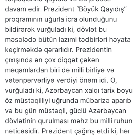
davam edir. Prezident “Böyük Qayıdış”
proqramının uğurla icra olunduğunu
bildirərək vurğuladı ki, dövlət bu
məsələdə bütün lazımi tədbirləri həyata
keçirməkdə qərarlıdır. Prezidentin
çıxışında ən çox diqqət çəkən
məqamlardan biri də milli birliyə və
vətənpərvərliyə verdiyi önəm idi. O,
vurğuladı ki, Azərbaycan xalqı tarix boyu
öz müstəqilliyi uğrunda mübarizə aparıb
və bu gün müstəqil, güclü Azərbaycan
dövlətinin qurulması məhz bu milli ruhun
nəticəsidir. Prezident çağırış etdi ki, hər