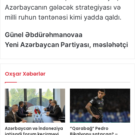
Azərbaycanın gələcək strategiyası və
milli ruhun təntənəsi kimi yadda qaldı.
Günel Əbdürəhmanovaa
Yeni Azərbaycan Partiyası, məsləhətçi
Oxşar Xəbərlər
Azərbaycan və İndoneziya
“Qarabağ” Pedro
iqtisadi forum keçirməyi
Bikalyonu satacaq? –