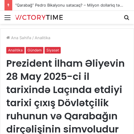
“Qarabağ” Pedro Bikalyonu satacaq? – Milyon dollarlıq təkliflər var
Menu
A
Ana Səhifə
/
Analitika
Analitika
Gündəm
Siyasət
Prezident İlham Əliyevin
28 May 2025-ci il
tarixində Laçında etdiyi
tarixi çıxış Dövlətçilik
ruhunun və Qarabağın
dirçəlişinin simvoludur