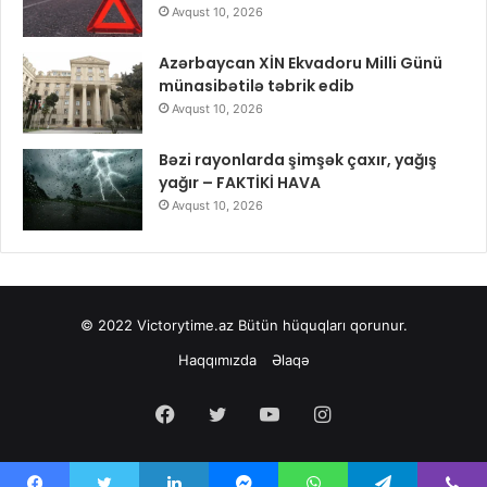
Avqust 10, 2026
Azərbaycan XİN Ekvadoru Milli Günü
münasibətilə təbrik edib
Avqust 10, 2026
Bəzi rayonlarda şimşək çaxır, yağış
yağır – FAKTİKİ HAVA
Avqust 10, 2026
© 2022
Victorytime.az
Bütün hüquqları qorunur.
Haqqımızda
Əlaqə
Facebook
Twitter
YouTube
Instagram