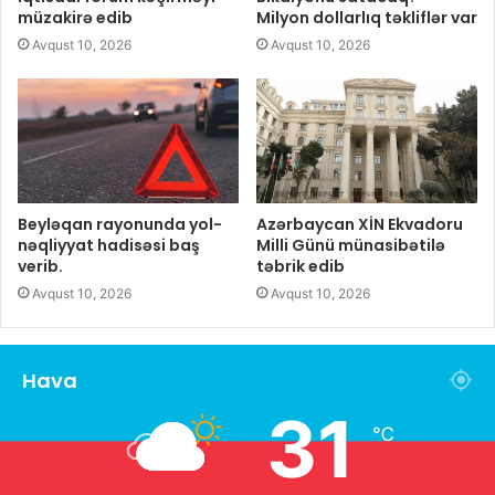
müzakirə edib
Milyon dollarlıq təkliflər var
Avqust 10, 2026
Avqust 10, 2026
Beyləqan rayonunda yol-
Azərbaycan XİN Ekvadoru
nəqliyyat hadisəsi baş
Milli Günü münasibətilə
verib.
təbrik edib
Avqust 10, 2026
Avqust 10, 2026
Hava
31
℃