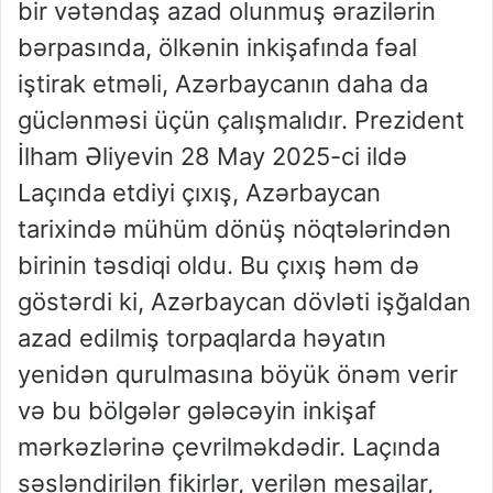
bir vətəndaş azad olunmuş ərazilərin
bərpasında, ölkənin inkişafında fəal
iştirak etməli, Azərbaycanın daha da
güclənməsi üçün çalışmalıdır. Prezident
İlham Əliyevin 28 May 2025-ci ildə
Laçında etdiyi çıxış, Azərbaycan
tarixində mühüm dönüş nöqtələrindən
birinin təsdiqi oldu. Bu çıxış həm də
göstərdi ki, Azərbaycan dövləti işğaldan
azad edilmiş torpaqlarda həyatın
yenidən qurulmasına böyük önəm verir
və bu bölgələr gələcəyin inkişaf
mərkəzlərinə çevrilməkdədir. Laçında
səsləndirilən fikirlər, verilən mesajlar,