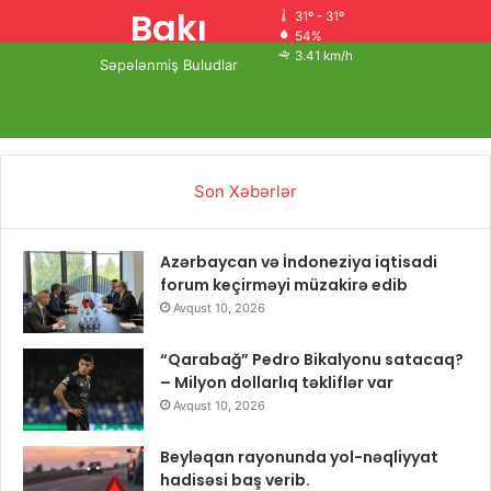
Bakı
31º - 31º
54%
3.41 km/h
Səpələnmiş Buludlar
Son Xəbərlər
Azərbaycan və İndoneziya iqtisadi
forum keçirməyi müzakirə edib
Avqust 10, 2026
“Qarabağ” Pedro Bikalyonu satacaq?
– Milyon dollarlıq təkliflər var
Avqust 10, 2026
Beyləqan rayonunda yol-nəqliyyat
hadisəsi baş verib.