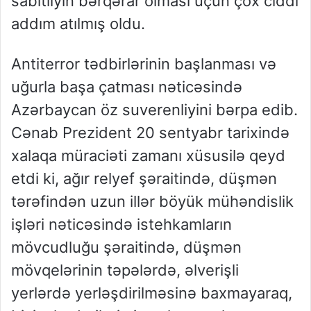
sabitliyin bərqərar olması üçün çox ciddi
addım atılmış oldu.
Antiterror tədbirlərinin başlanması və
uğurla başa çatması nəticəsində
Azərbaycan öz suverenliyini bərpa edib.
Cənab Prezident 20 sentyabr tarixində
xalaqa müraciəti zamanı xüsusilə qeyd
etdi ki, ağır relyef şəraitində, düşmən
tərəfindən uzun illər böyük mühəndislik
işləri nəticəsində istehkamların
mövcudluğu şəraitində, düşmən
mövqelərinin təpələrdə, əlverişli
yerlərdə yerləşdirilməsinə baxmayaraq,