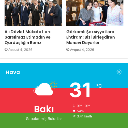
Ali Dövlət Mükafatları:
Görkəmli Şəxsiyyətlərə
Sarsılmaz Etimadın və
Ehtiram: Bizi Birləşdirən
Qardaşlığın Rəmzi
Mənəvi Dəyərlər
Avqust 4, 2026
Avqust 4, 2026
Hava
31
℃
Bakı
31º - 31º
54%
3.41 km/h
Səpələnmiş Buludlar