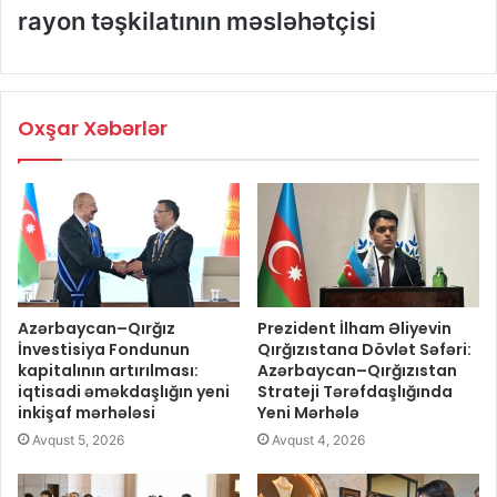
rayon təşkilatının məsləhətçisi
Oxşar Xəbərlər
Azərbaycan–Qırğız
Prezident İlham Əliyevin
İnvestisiya Fondunun
Qırğızıstana Dövlət Səfəri:
kapitalının artırılması:
Azərbaycan–Qırğızıstan
iqtisadi əməkdaşlığın yeni
Strateji Tərəfdaşlığında
inkişaf mərhələsi
Yeni Mərhələ
Avqust 5, 2026
Avqust 4, 2026