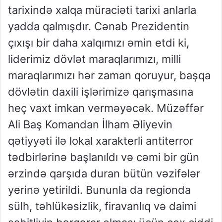
tarixində xalqa müraciəti tarixi anlarla
yadda qalmışdır. Cənab Prezidentin
çıxışı bir daha xalqımızı əmin etdi ki,
liderimiz dövlət maraqlarımızı, milli
maraqlarımızı hər zaman qoruyur, başqa
dövlətin daxili işlərimizə qarışmasına
heç vaxt imkan verməyəcək. Müzəffər
Ali Baş Komandan İlham Əliyevin
qətiyyəti ilə lokal xarakterli antiterror
tədbirlərinə başlanıldı və cəmi bir gün
ərzində qarşıda duran bütün vəzifələr
yerinə yetirildi. Bununla da regionda
sülh, təhlükəsizlik, firavanlıq və daimi