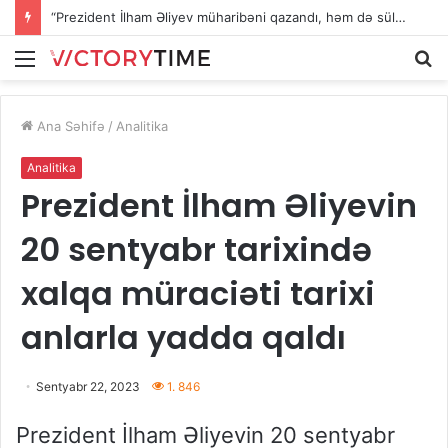
“Prezident İlham Əliyev müharibəni qazandı, həm də sülhü qazandı!”
Menu
A
Ana Səhifə
/
Analitika
Analitika
Prezident İlham Əliyevin
20 sentyabr tarixində
xalqa müraciəti tarixi
anlarla yadda qaldı
Sentyabr 22, 2023
1. 846
Prezident İlham Əliyevin 20 sentyabr