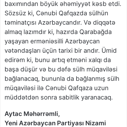
baxımından böyük əhəmiyyət kəsb etdi.
Sözsüz ki, Cənubi Qafqazda sülhün
təminatçısı Azərbaycandır. Və diqqətə
almaq lazımdır ki, hazırda Qarabağda
yaşayan erməniəsilli Azərbaycan
vətəndaşları üçün tarixi bir andır. Ümid
edirəm ki, bunu artıq etməni xalqı da
başa düşür və bu dəfə sülh müqaviləsi
bağlanacaq, bununla da bağlanmış sülh
müqaviləsi ilə Cənubi Qafqaza uzun
müddətdən sonra sabitlik yaranacaq.
Aytac Məhərrəmli,
Yeni Azərbaycan Partiyası Nizami