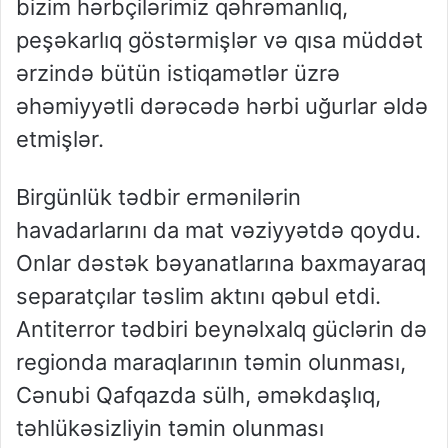
bizim hərbçilərimiz qəhrəmanlıq,
peşəkarlıq göstərmişlər və qısa müddət
ərzində bütün istiqamətlər üzrə
əhəmiyyətli dərəcədə hərbi uğurlar əldə
etmişlər.
Birgünlük tədbir ermənilərin
havadarlarını da mat vəziyyətdə qoydu.
Onlar dəstək bəyanatlarına baxmayaraq
separatçılar təslim aktını qəbul etdi.
Antiterror tədbiri beynəlxalq güclərin də
regionda maraqlarının təmin olunması,
Cənubi Qafqazda sülh, əməkdaşlıq,
təhlükəsizliyin təmin olunması