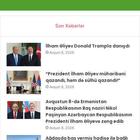
Son Xəbərlər
İlham Əliyev Donald Trampla danışdı
Avqust 8, 2026
“Prezident İlham Əliyev müharibəni
qazandı, həm də sülhü qazandı!”
Avqust 8, 2026
Avqustun 8-də Ermənistan
Respublikasının Baş naziri Nikol
Paşinyan Azərbaycan Respublikasının
Prezidenti İlham Əliyevə zəng edib
Avqust 8, 2026
Ağdaşda baş vermiş hadisə ilə bağlı