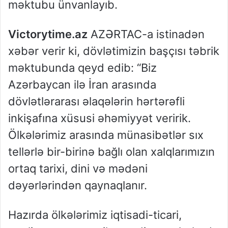
məktubu ünvanlayıb.
Victorytime.az
AZƏRTAC-a istinadən
xəbər verir ki, dövlətimizin başçısı təbrik
məktubunda qeyd edib: “Biz
Azərbaycan ilə İran arasında
dövlətlərarası əlaqələrin hərtərəfli
inkişafına xüsusi əhəmiyyət veririk.
Ölkələrimiz arasında münasibətlər sıx
tellərlə bir-birinə bağlı olan xalqlarımızın
ortaq tarixi, dini və mədəni
dəyərlərindən qaynaqlanır.
Hazırda ölkələrimiz iqtisadi-ticari,