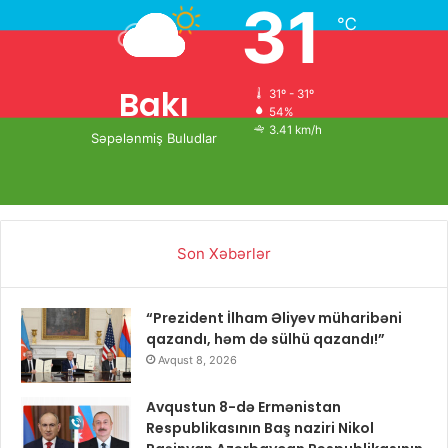
31
℃
Bakı
31º - 31º
54%
3.41 km/h
Səpələnmiş Buludlar
Son Xəbərlər
“Prezident İlham Əliyev müharibəni
qazandı, həm də sülhü qazandı!”
Avqust 8, 2026
Avqustun 8-də Ermənistan
Respublikasının Baş naziri Nikol