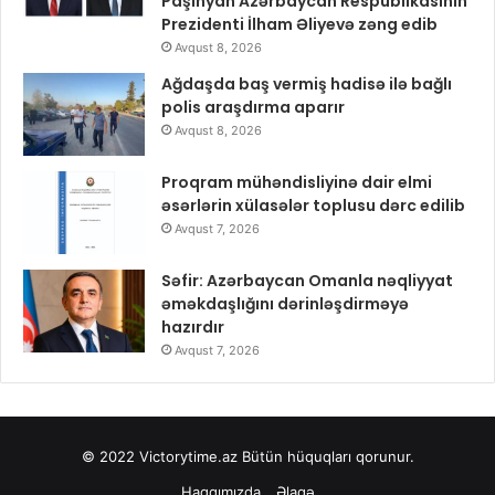
Paşinyan Azərbaycan Respublikasının
Prezidenti İlham Əliyevə zəng edib
Avqust 8, 2026
Ağdaşda baş vermiş hadisə ilə bağlı
polis araşdırma aparır
Avqust 8, 2026
Proqram mühəndisliyinə dair elmi
əsərlərin xülasələr toplusu dərc edilib
Avqust 7, 2026
Səfir: Azərbaycan Omanla nəqliyyat
əməkdaşlığını dərinləşdirməyə
hazırdır
Avqust 7, 2026
© 2022
Victorytime.az
Bütün hüquqları qorunur.
Haqqımızda
Əlaqə