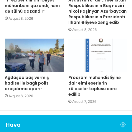
“Prezident İlham Əliyev
Avqustun 8-də Ermənistan
müharibəni qazandı, həm
Respublikasının Baş naziri
də sülhü qazandı!”
Nikol Paşinyan Azərbaycan
Respublikasının Prezidenti
Avqust 8, 2026
İlham Əliyevə zəng edib
Avqust 8, 2026
Ağdaşda baş vermiş
Proqram mühəndisliyinə
hadisə ilə bağlı polis
dair elmi əsərlərin
araşdırma aparır
xülasələr toplusu dərc
edilib
Avqust 8, 2026
Avqust 7, 2026
Hava