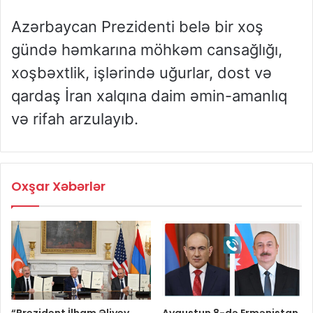
Azərbaycan Prezidenti belə bir xoş
gündə həmkarına möhkəm cansağlığı,
xoşbəxtlik, işlərində uğurlar, dost və
qardaş İran xalqına daim əmin-amanlıq
və rifah arzulayıb.
Oxşar Xəbərlər