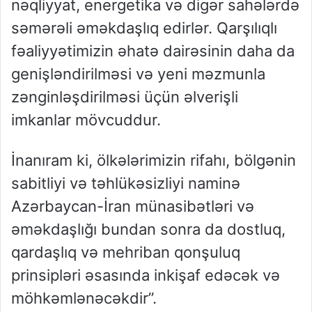
nəqliyyat, energetika və digər sahələrdə
səmərəli əməkdaşlıq edirlər. Qarşılıqlı
fəaliyyətimizin əhatə dairəsinin daha da
genişləndirilməsi və yeni məzmunla
zənginləşdirilməsi üçün əlverişli
imkanlar mövcuddur.
İnanıram ki, ölkələrimizin rifahı, bölgənin
sabitliyi və təhlükəsizliyi naminə
Azərbaycan-İran münasibətləri və
əməkdaşlığı bundan sonra da dostluq,
qardaşlıq və mehriban qonşuluq
prinsipləri əsasında inkişaf edəcək və
möhkəmlənəcəkdir”.