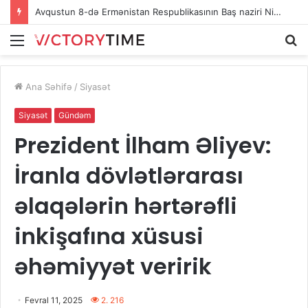
Avqustun 8-də Ermənistan Respublikasının Baş naziri Nikol Paşinyan Azərbaycan Respublikasının Prezidenti İlham Əliyevə zəng edib
Menu
A
Ana Səhifə
/
Siyasət
Siyasət
Gündəm
Prezident İlham Əliyev:
İranla dövlətlərarası
əlaqələrin hərtərəfli
inkişafına xüsusi
əhəmiyyət veririk
Fevral 11, 2025
2. 216