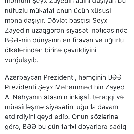
mərhum Şeyx Zayedin adını daşıyan bu
nüfuzlu mükafat onun üçün xüsusi
məna daşıyır. Dövlət başçısı Şeyx
Zayedin uzaqgörən siyasəti nəticəsində
BƏƏ-nin dünyanın ən firavan və uğurlu
ölkələrindən birinə çevrildiyini
vurğulayıb.
Azərbaycan Prezidenti, həmçinin BƏƏ
Prezidenti Şeyx Məhəmməd bin Zayed
Al Nəhyanın atasının inkişaf, tərəqqi və
müasirləşmə siyasətini uğurla davam
etdirdiyini qeyd edib. Onun sözlərinə
görə, BƏƏ bu gün tarixi dəyərlərə sadiq