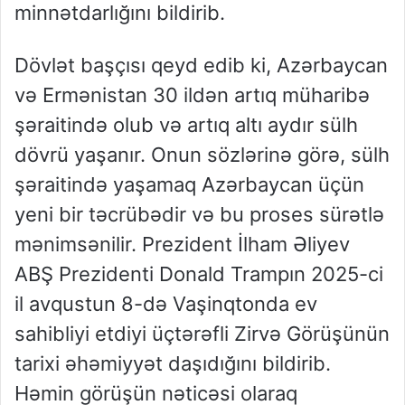
minnətdarlığını bildirib.
Dövlət başçısı qeyd edib ki, Azərbaycan
və Ermənistan 30 ildən artıq müharibə
şəraitində olub və artıq altı aydır sülh
dövrü yaşanır. Onun sözlərinə görə, sülh
şəraitində yaşamaq Azərbaycan üçün
yeni bir təcrübədir və bu proses sürətlə
mənimsənilir. Prezident İlham Əliyev
ABŞ Prezidenti Donald Trampın 2025-ci
il avqustun 8-də Vaşinqtonda ev
sahibliyi etdiyi üçtərəfli Zirvə Görüşünün
tarixi əhəmiyyət daşıdığını bildirib.
Həmin görüşün nəticəsi olaraq