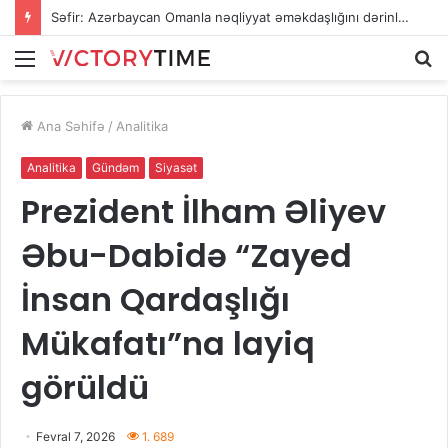
Səfir: Azərbaycan Omanla nəqliyyat əməkdaşlığını dərinləşdirməyə hazırdır
Menu
A
Ana Səhifə
/
Analitika
Analitika
Gündəm
Siyasət
Prezident İlham Əliyev
Əbu-Dabidə “Zayed
İnsan Qardaşlığı
Mükafatı”na layiq
görüldü
Fevral 7, 2026
1. 689