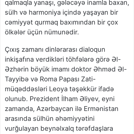
qalmaqla yanaşı, gələcəyə inamla baxan,
sülh və harmoniya içində yaşayan bir
cəmiyyət qurmaq baxımından bir çox
ölkələr üçün nümunədir.
Çıxış zamanı dinlərarası dialoqun
inkişafına verdikləri töhfələrə görə Əl-
Əzhərin böyük imamı doktor Əhməd Əl-
Tayyibə və Roma Papası Zati-
müqəddəsləri Leoya təşəkkür ifadə
olunub. Prezident İlham Əliyev, eyni
zamanda, Azərbaycan ilə Ermənistan
arasında sülhün əhəmiyyətini
vurğulayan beynəlxalq tərəfdaşlara