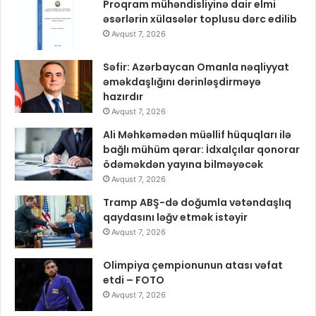
Proqram mühəndisliyinə dair elmi
əsərlərin xülasələr toplusu dərc edilib
Avqust 7, 2026
Səfir: Azərbaycan Omanla nəqliyyat
əməkdaşlığını dərinləşdirməyə
hazırdır
Avqust 7, 2026
Ali Məhkəmədən müəllif hüquqları ilə
bağlı mühüm qərar: İdxalçılar qonorar
ödəməkdən yayına bilməyəcək
Avqust 7, 2026
Tramp ABŞ-də doğumla vətəndaşlıq
qaydasını ləğv etmək istəyir
Avqust 7, 2026
Olimpiya çempionunun atası vəfat
etdi – FOTO
Avqust 7, 2026