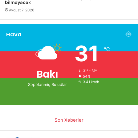
bilməyəcək
Avqust 7, 2026
Hava
31
℃
Bakı
31º - 31º
54%
3.41 km/h
Səpələnmiş Buludlar
Son Xəbərlər