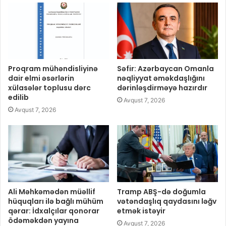
Proqram mühəndisliyinə
Səfir: Azərbaycan Omanla
dair elmi əsərlərin
nəqliyyat əməkdaşlığını
xülasələr toplusu dərc
dərinləşdirməyə hazırdır
edilib
Avqust 7, 2026
Avqust 7, 2026
Ali Məhkəmədən müəllif
Tramp ABŞ-də doğumla
hüquqları ilə bağlı mühüm
vətəndaşlıq qaydasını ləğv
qərar: İdxalçılar qonorar
etmək istəyir
ödəməkdən yayına
Avqust 7, 2026