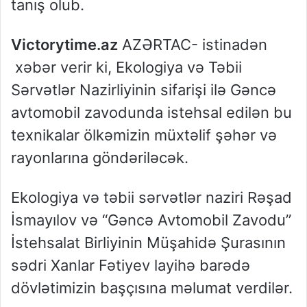
tanış olub.
Victorytime.az
AZƏRTAC- istinadən
xəbər verir ki, Ekologiya və Təbii
Sərvətlər Nazirliyinin sifarişi ilə Gəncə
avtomobil zavodunda istehsal edilən bu
texnikalar ölkəmizin müxtəlif şəhər və
rayonlarına göndəriləcək.
Ekologiya və təbii sərvətlər naziri Rəşad
İsmayılov və “Gəncə Avtomobil Zavodu”
İstehsalat Birliyinin Müşahidə Şurasının
sədri Xanlar Fətiyev layihə barədə
dövlətimizin başçısına məlumat verdilər.