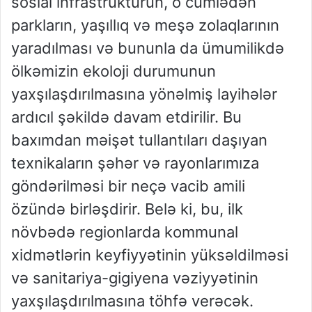
sosial infrastrukturun, o cümlədən
parkların, yaşıllıq və meşə zolaqlarının
yaradılması və bununla da ümumilikdə
ölkəmizin ekoloji durumunun
yaxşılaşdırılmasına yönəlmiş layihələr
ardıcıl şəkildə davam etdirilir. Bu
baxımdan məişət tullantıları daşıyan
texnikaların şəhər və rayonlarımıza
göndərilməsi bir neçə vacib amili
özündə birləşdirir. Belə ki, bu, ilk
növbədə regionlarda kommunal
xidmətlərin keyfiyyətinin yüksəldilməsi
və sanitariya-gigiyena vəziyyətinin
yaxşılaşdırılmasına töhfə verəcək.