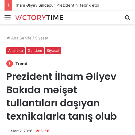
“Azərişıq” Xocalı və Xocavəndin bir sıra ərazilərində elektrik təsərrüfatını yeniləyir
Menu
A
Ana Səhifə
/
Siyasət
Analitika
Gündəm
Siyasət
Trend
Prezident İlham Əliyev
Bakıda məişət
tullantıları daşıyan
texnikalarla tanış olub
Mart 2, 2026
6. 519