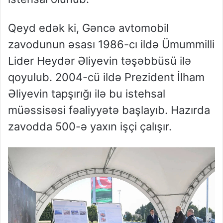
Qeyd edək ki, Gəncə avtomobil
zavodunun əsası 1986-cı ildə Ümummilli
Lider Heydər Əliyevin təşəbbüsü ilə
qoyulub. 2004-cü ildə Prezident İlham
Əliyevin tapşırığı ilə bu istehsal
müəssisəsi fəaliyyətə başlayıb. Hazırda
zavodda 500-ə yaxın işçi çalışır.