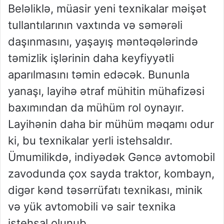
Beləliklə, müasir yeni texnikalar məişət
tullantılarının vaxtında və səmərəli
daşınmasını, yaşayış məntəqələrində
təmizlik işlərinin daha keyfiyyətli
aparılmasını təmin edəcək. Bununla
yanaşı, layihə ətraf mühitin mühafizəsi
baxımından da mühüm rol oynayır.
Layihənin daha bir mühüm məqamı odur
ki, bu texnikalar yerli istehsaldır.
Ümumilikdə, indiyədək Gəncə avtomobil
zavodunda çox sayda traktor, kombayn,
digər kənd təsərrüfatı texnikası, minik
və yük avtomobili və sair texnika
istehsal olunub.