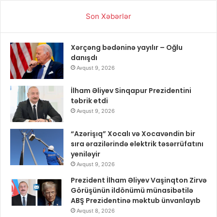
Son Xəbərlər
Xərçəng bədəninə yayılır – Oğlu
danışdı
Avqust 9, 2026
İlham Əliyev Sinqapur Prezidentini
təbrik etdi
Avqust 9, 2026
“Azərişıq” Xocalı və Xocavəndin bir
sıra ərazilərində elektrik təsərrüfatını
yeniləyir
Avqust 9, 2026
Prezident İlham Əliyev Vaşinqton Zirvə
Görüşünün ildönümü münasibətilə
ABŞ Prezidentinə məktub ünvanlayıb
Avqust 8, 2026