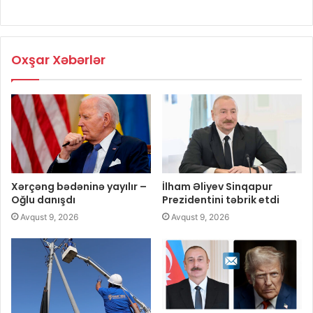
Oxşar Xəbərlər
Xərçəng bədəninə yayılır –
İlham Əliyev Sinqapur
Oğlu danışdı
Prezidentini təbrik etdi
Avqust 9, 2026
Avqust 9, 2026