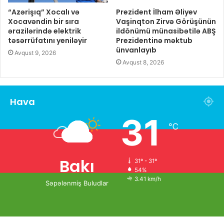
“Azərişıq” Xocalı və
Prezident İlham Əliyev
Xocavəndin bir sıra
Vaşinqton Zirvə Görüşünün
ərazilərində elektrik
ildönümü münasibətilə ABŞ
təsərrüfatını yeniləyir
Prezidentinə məktub
ünvanlayıb
Avqust 9, 2026
Avqust 8, 2026
Hava
31
℃
Bakı
31º - 31º
54%
3.41 km/h
Səpələnmiş Buludlar