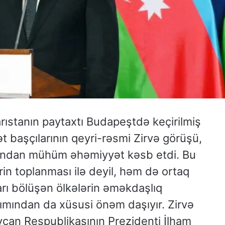
rıstanın paytaxtı Budapeştdə keçirilmiş
ət başçılarının qeyri-rəsmi Zirvə görüşü,
mından mühüm əhəmiyyət kəsb etdi. Bu
ərin toplanması ilə deyil, həm də ortaq
ları bölüşən ölkələrin əməkdaşlıq
ımından da xüsusi önəm daşıyır. Zirvə
can Respublikasının Prezidenti İlham