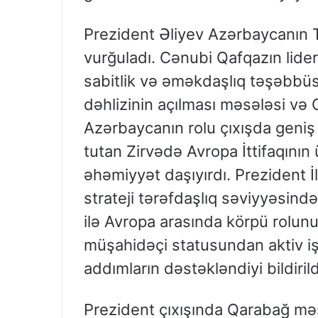
Prezident Əliyev Azərbaycanın 
vurğuladı. Cənubi Qafqazın lide
sabitlik və əməkdaşlıq təşəbbüsl
dəhlizinin açılması məsələsi və 
Azərbaycanın rolu çıxışda geniş
tutan Zirvədə Avropa İttifaqının 
əhəmiyyət daşıyırdı. Prezident 
strateji tərəfdaşlıq səviyyəsin
ilə Avropa arasında körpü rolunu
müşahidəçi statusundan aktiv iş
addımların dəstəkləndiyi bildirild
Prezident çıxışında Qarabağ mə