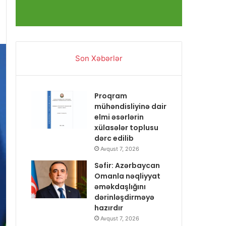
Son Xəbərlər
Proqram
mühəndisliyinə dair
elmi əsərlərin
xülasələr toplusu
dərc edilib
Avqust 7, 2026
Səfir: Azərbaycan
Omanla nəqliyyat
əməkdaşlığını
dərinləşdirməyə
hazırdır
Avqust 7, 2026