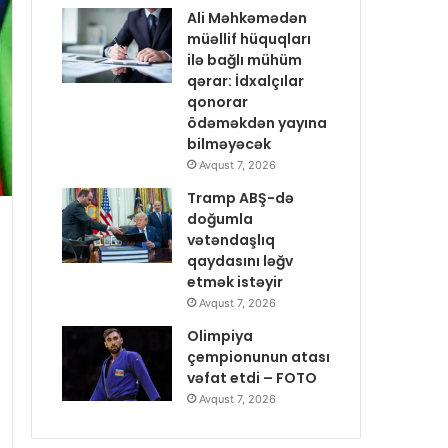
Ali Məhkəmədən
müəllif hüquqları
ilə bağlı mühüm
qərar: İdxalçılar
qonorar
ödəməkdən yayına
bilməyəcək
Avqust 7, 2026
Tramp ABŞ-də
doğumla
vətəndaşlıq
qaydasını ləğv
etmək istəyir
Avqust 7, 2026
Olimpiya
çempionunun atası
vəfat etdi – FOTO
Avqust 7, 2026