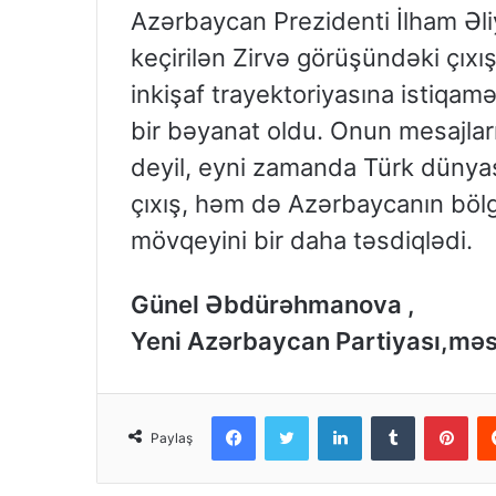
Azərbaycan Prezidenti İlham Əl
keçirilən Zirvə görüşündəki çıxış
inkişaf trayektoriyasına istiqamə
bir bəyanat oldu. Onun mesajları
deyil, eyni zamanda Türk dünyas
çıxış, həm də Azərbaycanın bölg
mövqeyini bir daha təsdiqlədi.
Günel Əbdürəhmanova ,
Yeni Azərbaycan Partiyası,məs
Facebook
Twitter
LinkedIn
Tumblr
Pinterest
Paylaş