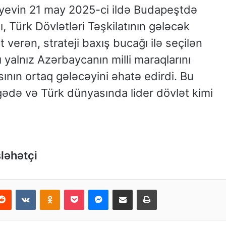
iyevin 21 may 2025-ci ildə Budapeştdə
ı, Türk Dövlətləri Təşkilatının gələcək
t verən, strateji baxış bucağı ilə seçilən
 yalnız Azərbaycanın milli maraqlarını
ının ortaq gələcəyini əhatə edirdi. Bu
ədə və Türk dünyasında lider dövlət kimi
ləhətçi
Reddit
VKontakte
Odnoklassniki
Pocket
Messenger
Email ilə paylaş
Print