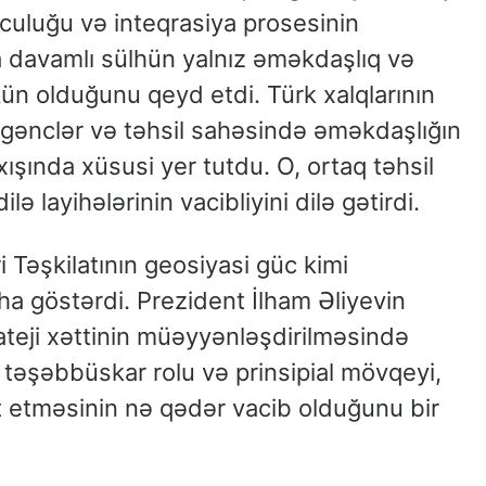
uculuğu və inteqrasiya prosesinin
da davamlı sülhün yalnız əməkdaşlıq və
ün olduğunu qeyd etdi. Türk xalqlarının
n gənclər və təhsil sahəsində əməkdaşlığın
xışında xüsusi yer tutdu. O, ortaq təhsil
 layihələrinin vacibliyini dilə gətirdi.
i Təşkilatının geosiyasi güc kimi
a göstərdi. Prezident İlham Əliyevin
rateji xəttinin müəyyənləşdirilməsində
 təşəbbüskar rolu və prinsipial mövqeyi,
t etməsinin nə qədər vacib olduğunu bir