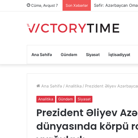
Səfir: Azərbaycan Oman
Cümə, Avqust 7
Son Xəbərlər
Ana Səhifə
Gündəm
Siyasət
İqtisadiyyat
Ana Səhifə
/
Analitika
/
Prezident Əliyev Azərbayca
Analitika
Gündəm
Siyasət
Prezident Əliyev Az
dünyasında körpü r