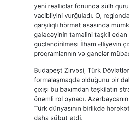
yeni reallıqlar fonunda sülh qur
vacibliyini vurğuladı. O, region
qarşılıqlı hörmət əsasında mümk
gələcəyinin təməlini təşkil edə
gücləndirilməsi İlham Əliyevin çı
proqramlarının və gənclər mübadilə
Budapeşt Zirvəsi, Türk Dövlətlər
formalaşmaqda olduğunu bir dah
çıxışı bu baxımdan təşkilatın st
önəmli rol oynadı. Azərbaycanın
Türk dünyasının birlikdə hərəkə
daha sübut etdi.