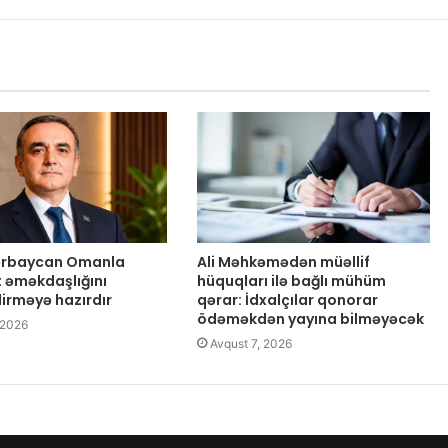
zərbaycan Omanla
Ali Məhkəmədən müəllif
t əməkdaşlığını
hüquqları ilə bağlı mühüm
dirməyə hazırdır
qərar: İdxalçılar qonorar
ödəməkdən yayına bilməyəcək
 2026
Avqust 7, 2026