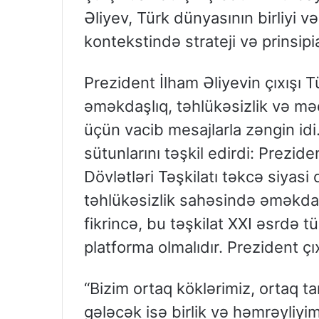
Əliyev, Türk dünyasının birliyi
kontekstində strateji və prinsipial
Prezident İlham Əliyevin çıxışı T
əməkdaşlıq, təhlükəsizlik və məd
üçün vacib mesajlarla zəngin idi
sütunlarını təşkil edirdi: Prezide
Dövlətləri Təşkilatı təkcə siyasi
təhlükəsizlik sahəsində əməkda
fikrincə, bu təşkilat XXI əsrdə t
platforma olmalıdır. Prezident çıx
“Bizim ortaq köklərimiz, ortaq ta
gələcək isə birlik və həmrəyliyim