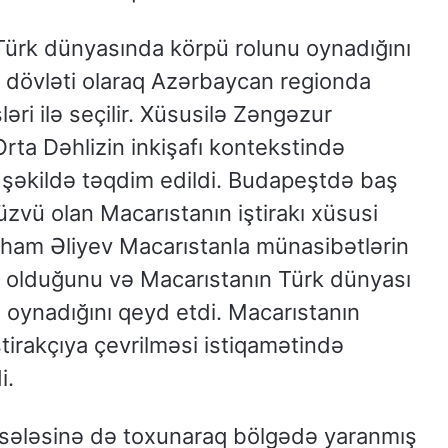
Türk dünyasında körpü rolunu oynadığını
r dövləti olaraq Azərbaycan regionda
əri ilə seçilir. Xüsusilə Zəngəzur
Orta Dəhlizin inkişafı kontekstində
 şəkildə təqdim edildi. Budapeştdə baş
üzvü olan Macarıstanın iştirakı xüsusi
İlham Əliyev Macarıstanla münasibətlərin
də olduğunu və Macarıstanın Türk dünyası
 oynadığını qeyd etdi. Macarıstanın
tirakçıya çevrilməsi istiqamətində
i.
sələsinə də toxunaraq bölgədə yaranmış