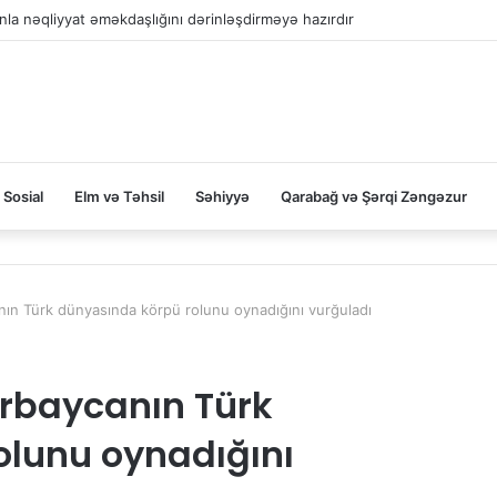
la nəqliyyat əməkdaşlığını dərinləşdirməyə hazırdır
Sosial
Elm və Təhsil
Səhiyyə
Qarabağ və Şərqi Zəngəzur
nın Türk dünyasında körpü rolunu oynadığını vurğuladı
ərbaycanın Türk
olunu oynadığını