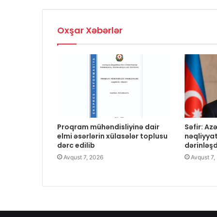
Oxşar Xəbərlər
Proqram mühəndisliyinə dair
Səfir: A
elmi əsərlərin xülasələr toplusu
nəqliyya
dərc edilib
dərinləş
Avqust 7, 2026
Avqust 7,