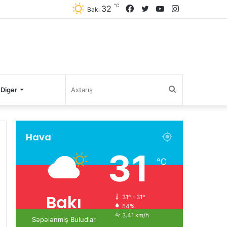
℃
32
Facebook
Twitter
YouTube
Instagram
Bakı
Axtarış
Digər
Hava
31
℃
Bakı
31º - 31º
54%
3.41 km/h
Səpələnmiş Buludlar