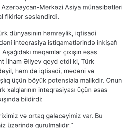
 və Azərbaycan-Mərkəzi Asiya münasibətləri
 fikirlər səsləndirdi.
ürk dünyasının həmrəylik, iqtisadi
əni inteqrasiya istiqamətlərində inkişafı
. Aşağıdakı məqamlar çıxışın əsas
nt İlham Əliyev qeyd etdi ki, Türk
 deyil, həm də iqtisadi, mədəni və
şlıq üçün böyük potensiala malikdir. Onun
ürk xalqlarının inteqrasiyası üçün əsas
ışında bildirdi:
riximiz və ortaq gələcəyimiz var. Bu
iz üzərində qurulmalıdır.”