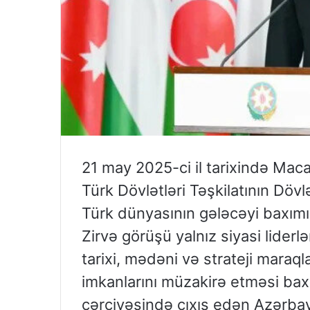
21 may 2025-ci il tarixində Maca
Türk Dövlətləri Təşkilatının Dövl
Türk dünyasının gələcəyi baxı
Zirvə görüşü yalnız siyasi liderl
tarixi, mədəni və strateji maraq
imkanlarını müzakirə etməsi bax
çərçivəsində çıxış edən Azərbay