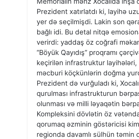
Memorialın məhz Xocalıda inşa olu
Prezident xatırlatdı ki, layihə 
yer də seçilmişdi. Lakin son qər
bağlı idi. Bu detal nitqə emosio
verirdi: yaddaş öz coğrafi məkan
“Böyük Qayıdış” proqramı çərçi
keçirilən infrastruktur layihələri
məcburi köçkünlərin doğma yurd
Prezident də vurğuladı ki, Xocal
qurulması infrastrukturun bərpas
olunması və milli ləyaqətin bərp
Kompleksini dövlətin öz vətəndaş
qorumaq əzminin göstəricisi kim
regionda davamlı sülhün təmin o