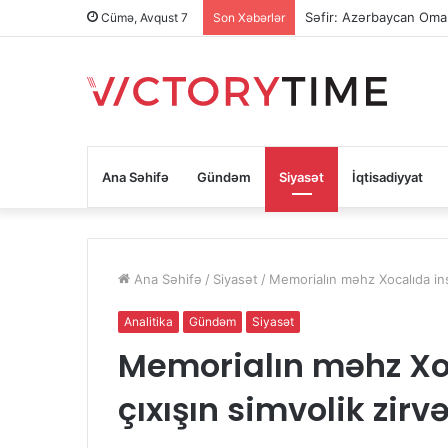
Səfir: Azərbaycan Oman
Cümə, Avqust 7
Son Xəbərlər
Ana Səhifə
Gündəm
Siyasət
İqtisadiyyat
Ana Səhifə
/
Siyasət
/
Memorialın məhz Xocalıda inşa
Analitika
Gündəm
Siyasət
Memorialın məhz Xoc
çıxışın simvolik zirvə