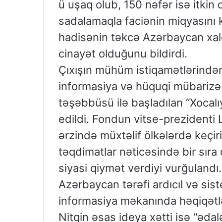
ü uşaq olub, 150 nəfər isə itkin
sadalamaqla faciənin miqyasını k
hadisənin təkcə Azərbaycan xalq
cinayət olduğunu bildirdi.
Çıxışın mühüm istiqamətlərindən
informasiya və hüquqi mübarizə
təşəbbüsü ilə başladılan “Xocalı
edildi. Fondun vitse-prezidenti Le
ərzində müxtəlif ölkələrdə keçiri
təqdimatlar nəticəsində bir sıra 
siyasi qiymət verdiyi vurğulandı
Azərbaycan tərəfi ardıcıl və sis
informasiya məkanında həqiqətlər
Nitqin əsas ideya xətti isə “ədal