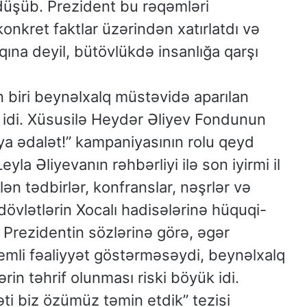
 düşüb. Prezident bu rəqəmləri
onkret faktlar üzərindən xatırlatdı və
ına deyil, bütövlükdə insanlığa qarşı
 biri beynəlxalq müstəvidə aparılan
 idi. Xüsusilə Heydər Əliyev Fondunun
ya ədalət!” kampaniyasının rolu qeyd
yla Əliyevanın rəhbərliyi ilə son iyirmi il
lən tədbirlər, konfranslar, nəşrlər və
dövlətlərin Xocalı hadisələrinə hüquqi-
. Prezidentin sözlərinə görə, əgər
temli fəaliyyət göstərməsəydi, beynəlxalq
in təhrif olunması riski böyük idi.
əti biz özümüz təmin etdik” tezisi