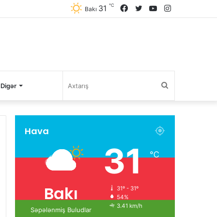
℃
31
Facebook
Twitter
YouTube
Instagram
Bakı
Axtarış
Digər
Hava
31
℃
Bakı
31º - 31º
54%
3.41 km/h
Səpələnmiş Buludlar