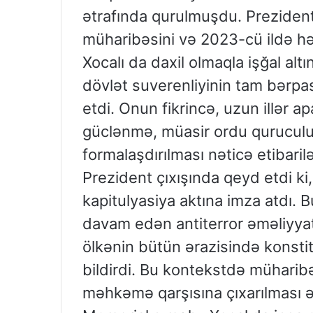
ətrafında qurulmuşdu. Preziden
müharibəsini və 2023-cü ildə həy
Xocalı da daxil olmaqla işğal al
dövlət suverenliyinin tam bərpas
etdi. Onun fikrincə, uzun illər ap
güclənmə, müasir ordu quruculu
formalaşdırılması nəticə etibari
Prezident çıxışında qeyd etdi k
kapitulyasiya aktına imza atdı. 
davam edən antiterror əməliyyat
ölkənin bütün ərazisində konst
bildirdi. Bu kontekstdə müharibə
məhkəmə qarşısına çıxarılması ə