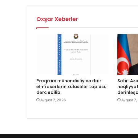
Oxşar Xəbərlər
Proqram mühəndisliyinə dair
Səfir: A
elmi əsərlərin xülasələr toplusu
nəqliyya
dərc edilib
dərinləş
Avqust 7, 2026
Avqust 7,