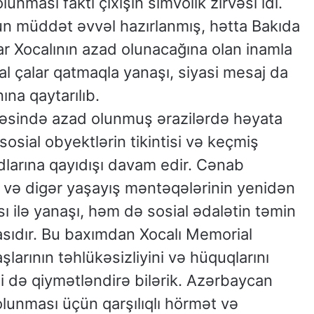
nması faktı çıxışın simvolik zirvəsi idi.
uzun müddət əvvəl hazırlanmış, hətta Bakıda
ar Xocalının azad olunacağına olan inamla
nal çalar qatmaqla yanaşı, siyasi mesaj da
ına qaytarılıb.
vəsində azad olunmuş ərazilərdə həyata
, sosial obyektlərin tikintisi və keçmiş
larına qayıdışı davam edir. Cənab
ı və digər yaşayış məntəqələrinin yenidən
ı ilə yanaşı, həm də sosial ədalətin təmin
asıdır. Bu baxımdan Xocalı Memorial
larının təhlükəsizliyini və hüquqlarını
i də qiymətləndirə bilərik. Azərbaycan
lunması üçün qarşılıqlı hörmət və