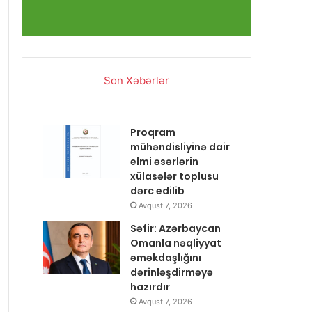
Son Xəbərlər
Proqram
mühəndisliyinə dair
elmi əsərlərin
xülasələr toplusu
dərc edilib
Avqust 7, 2026
Səfir: Azərbaycan
Omanla nəqliyyat
əməkdaşlığını
dərinləşdirməyə
hazırdır
Avqust 7, 2026