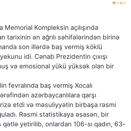
1. 817
da Memorial Kompleksin açılışında
tarixinin ən ağrılı səhifələrindən birinə
manda son illərdə baş vermiş köklü
 yekunu idi. Cənab Prezidentin çıxışı
lmuş və emosional yükü yüksək olan bir
lin fevralında baş vermiş Xocalı
tərəfindən azərbaycanlılara qarşı
erizə etdi və məsuliyyətin birbaşa rəsmi
uladı. Rəsmi statistikaya əsasən, bir
ətlə yetirilib, onlardan 106-sı qadın, 63-