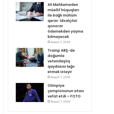
Ali Məhkəmədən
müəllif hüquqları
ilə bağlı mühüm
qərar: İdxalçılar
qonorar
ödəməkdən yayına
bilməyəcək
Avqust 7, 2026
Tramp ABŞ-də
doğumla
vətəndaşlıq
qaydasını ləğv
etmək istəyir
Avqust 7, 2026
Olimpiya
çempionunun atası
vəfat etdi – FOTO
Avqust 7, 2026