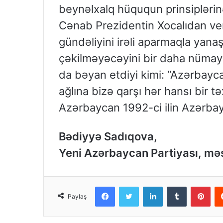
beynəlxalq hüququn prinsiplərin
Cənab Prezidentin Xocalıdan ve
gündəliyini irəli aparmaqla yanaş
çəkilməyəcəyini bir daha nümayi
da bəyan etdiyi kimi: “Azərbayca
ağlına bizə qarşı hər hansı bir t
Azərbaycan 1992-ci ilin Azərbayc
Bədiyyə Sadıqova,
Yeni Azərbaycan Partiyası, mə
Facebook
Twitter
LinkedIn
Tumblr
Pinterest
Paylaş