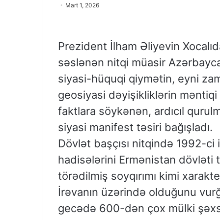
Mart 1, 2026
Prezident İlham Əliyevin Xocalı
səslənən nitqi müasir Azərbaycan 
siyasi-hüquqi qiymətin, eyni za
geosiyasi dəyişikliklərin məntiqi
faktlara söykənən, ardıcıl quru
siyasi manifest təsiri bağışladı.
Dövlət başçısı nitqində 1992-ci i
hadisələrini Ermənistan dövləti 
törədilmiş soyqırımı kimi xarakt
İrəvanın üzərində olduğunu vurğ
gecədə 600-dən çox mülki şəxs q