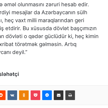
ə əməl olunmasını zəruri hesab edir.
rdiyi mesajlar da Azərbaycanın sülh
ı, heç vaxt milli maraqlarından geri
ş etdirir. Bu xüsusda dövlət başçımızın
n dövləti o qədər güclüdür ki, heç kimin
əxribat törətmək gəlməsin. Artıq
anı deyil.”
sləhətçi
Reddit
VKontakte
Odnoklassniki
Pocket
Messenger
Email ilə paylaş
Print