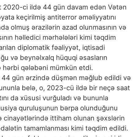
t 2020-ci ildə 44 gün davam edən Vətən
ata keçirilmiş antiterror əməliyyatını
tında olmuş ərazilərin azad olunmasının və
ının həlledici mərhələləri kimi təqdim
arılan diplomatik fəaliyyət, iqtisadi
ğu və beynəlxalq hüquqi əsasların
lə hərbi qələbəni mümkün etdi.
i, 44 gün ərzində düşmən məğlub edildi və
Bununla belə, o, 2023-cü ildə bir neçə saat
ını da xüsusi vurğuladı və bununla
itusiya quruluşunun bərpa olunduğunu
 cinayətlərində ittiham olunan şəxslərin
dalətin tamamlanması kimi təqdim edildi.