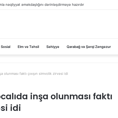
la nəqliyyat əməkdaşlığını dərinləşdirməyə hazırdır
Sosial
Elm və Təhsil
Səhiyyə
Qarabağ və Şərqi Zəngəzur
 olunması faktı çıxışın simvolik zirvəsi idi
alıda inşa olunması faktı
si idi