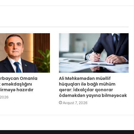
zərbaycan Omanla
Ali Məhkəmədən müəllif
t əməkdaşlığını
hüquqları ilə bağlı mühüm
dirməyə hazırdır
qərar: İdxalçılar qonorar
ödəməkdən yayına bilməyəcək
 2026
Avqust 7, 2026