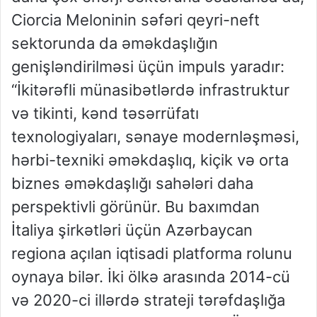
Ciorcia Meloninin səfəri qeyri-neft
sektorunda da əməkdaşlığın
genişləndirilməsi üçün impuls yaradır:
“İkitərəfli münasibətlərdə infrastruktur
və tikinti, kənd təsərrüfatı
texnologiyaları, sənaye modernləşməsi,
hərbi-texniki əməkdaşlıq, kiçik və orta
biznes əməkdaşlığı sahələri daha
perspektivli görünür. Bu baxımdan
İtaliya şirkətləri üçün Azərbaycan
regiona açılan iqtisadi platforma rolunu
oynaya bilər. İki ölkə arasında 2014-cü
və 2020-ci illərdə strateji tərəfdaşlığa