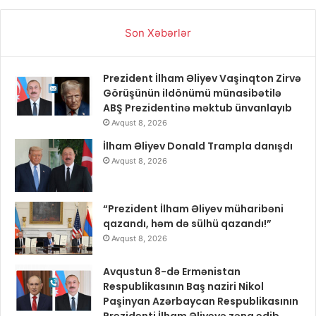
Son Xəbərlər
Prezident İlham Əliyev Vaşinqton Zirvə
Görüşünün ildönümü münasibətilə
ABŞ Prezidentinə məktub ünvanlayıb
Avqust 8, 2026
İlham Əliyev Donald Trampla danışdı
Avqust 8, 2026
“Prezident İlham Əliyev müharibəni
qazandı, həm də sülhü qazandı!”
Avqust 8, 2026
Avqustun 8-də Ermənistan
Respublikasının Baş naziri Nikol
Paşinyan Azərbaycan Respublikasının
Prezidenti İlham Əliyevə zəng edib