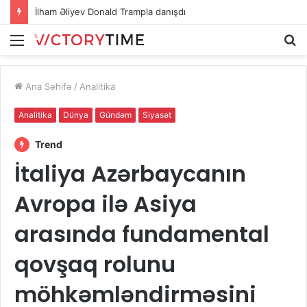
İlham Əliyev Donald Trampla danışdı
Menu
A
Ana Səhifə
/
Analitika
Analitika
Dünya
Gündəm
Siyasət
Trend
İtaliya Azərbaycanın
Avropa ilə Asiya
arasında fundamental
qovşaq rolunu
möhkəmləndirməsini