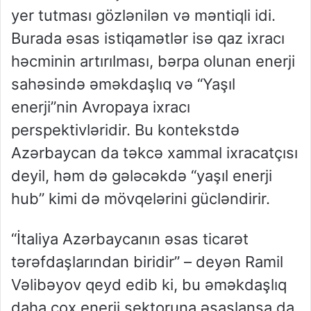
yer tutması gözlənilən və məntiqli idi.
Burada əsas istiqamətlər isə qaz ixracı
həcminin artırılması, bərpa olunan enerji
sahəsində əməkdaşlıq və “Yaşıl
enerji”nin Avropaya ixracı
perspektivləridir. Bu kontekstdə
Azərbaycan da təkcə xammal ixracatçısı
deyil, həm də gələcəkdə “yaşıl enerji
hub” kimi də mövqelərini gücləndirir.
“İtaliya Azərbaycanın əsas ticarət
tərəfdaşlarından biridir” – deyən Ramil
Vəlibəyov qeyd edib ki, bu əməkdaşlıq
daha çox enerji sektoruna əsaslansa da,