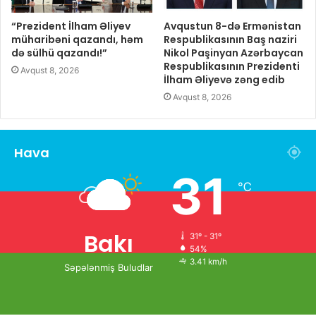
“Prezident İlham Əliyev
Avqustun 8-də Ermənistan
müharibəni qazandı, həm
Respublikasının Baş naziri
də sülhü qazandı!”
Nikol Paşinyan Azərbaycan
Respublikasının Prezidenti
Avqust 8, 2026
İlham Əliyevə zəng edib
Avqust 8, 2026
Hava
31
℃
Bakı
31º - 31º
54%
3.41 km/h
Səpələnmiş Buludlar