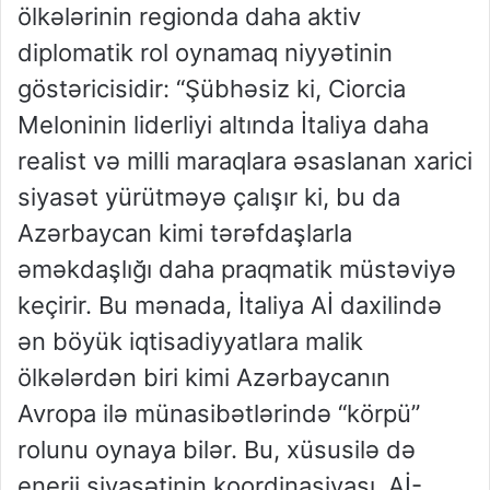
ölkələrinin regionda daha aktiv
diplomatik rol oynamaq niyyətinin
göstəricisidir: “Şübhəsiz ki, Ciorcia
Meloninin liderliyi altında İtaliya daha
realist və milli maraqlara əsaslanan xarici
siyasət yürütməyə çalışır ki, bu da
Azərbaycan kimi tərəfdaşlarla
əməkdaşlığı daha praqmatik müstəviyə
keçirir. Bu mənada, İtaliya Aİ daxilində
ən böyük iqtisadiyyatlara malik
ölkələrdən biri kimi Azərbaycanın
Avropa ilə münasibətlərində “körpü”
rolunu oynaya bilər. Bu, xüsusilə də
enerji siyasətinin koordinasiyası, Aİ-