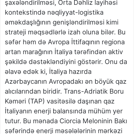
şaxələndirilməsi, Orta Dəhliz layihəsi
kontekstində nəqliyyat-logistika
əməkdaşlığının genişləndirilməsi kimi
strateji məqsədlərlə izah oluna bilər. Bu
səfər həm də Avropa İttifaqının regiona
artan marağının İtaliya tərəfindən aktiv
şəkildə dəstəkləndiyini göstərir. Onu da
əlavə edək ki, İtaliya hazırda
Azərbaycanın Avropadakı ən böyük qaz
alıcılarından biridir. Trans-Adriatik Boru
Kəməri (TAP) vasitəsilə daşınan qaz
İtaliyanın enerji balansında mühüm yer
tutur. Bu mənada Ciorcia Meloninin Bakı
səfərində enerji məsələlərinin mərkəzi