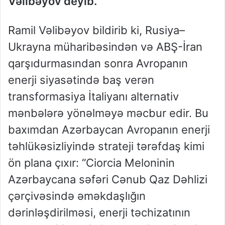
Vəlibəyov deyib.
Ramil Vəlibəyov bildirib ki, Rusiya–
Ukrayna müharibəsindən və ABŞ-İran
qarşıdurmasından sonra Avropanın
enerji siyasətində baş verən
transformasiya İtaliyanı alternativ
mənbələrə yönəlməyə məcbur edir. Bu
baxımdan Azərbaycan Avropanın enerji
təhlükəsizliyində strateji tərəfdaş kimi
ön plana çıxır: “Ciorcia Meloninin
Azərbaycana səfəri Cənub Qaz Dəhlizi
çərçivəsində əməkdaşlığın
dərinləşdirilməsi, enerji təchizatının