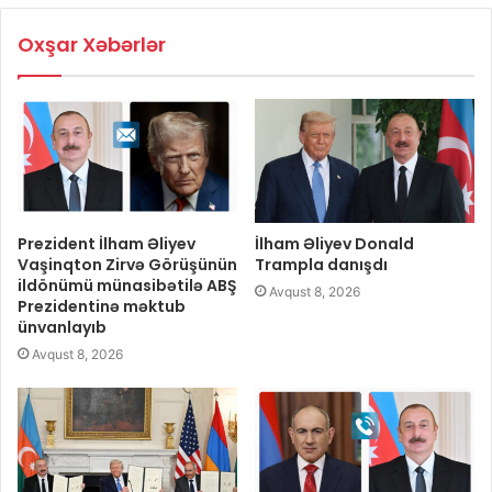
Oxşar Xəbərlər
Prezident İlham Əliyev
İlham Əliyev Donald
Vaşinqton Zirvə Görüşünün
Trampla danışdı
ildönümü münasibətilə ABŞ
Avqust 8, 2026
Prezidentinə məktub
ünvanlayıb
Avqust 8, 2026