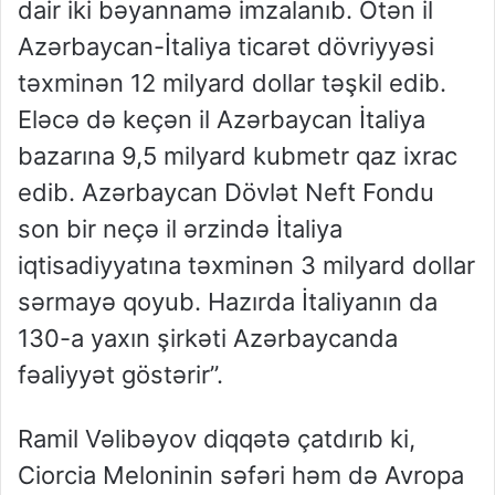
dair iki bəyannamə imzalanıb. Ötən il
Azərbaycan-İtaliya ticarət dövriyyəsi
təxminən 12 milyard dollar təşkil edib.
Eləcə də keçən il Azərbaycan İtaliya
bazarına 9,5 milyard kubmetr qaz ixrac
edib. Azərbaycan Dövlət Neft Fondu
son bir neçə il ərzində İtaliya
iqtisadiyyatına təxminən 3 milyard dollar
sərmayə qoyub. Hazırda İtaliyanın da
130-a yaxın şirkəti Azərbaycanda
fəaliyyət göstərir”.
Ramil Vəlibəyov diqqətə çatdırıb ki,
Ciorcia Meloninin səfəri həm də Avropa