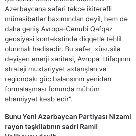
Azərbaycana səfəri təkcə ikitərəfli
münasibətlər baxımından deyil, həm də
daha geniş Avropa-Cənubi Qafqaz
geosiyasi kontekstində diqqətlə təhlil
olunmalı hadisədir. Bu səfər, xüsusilə
dəyişən enerji xəritəsi, Avropa İttifaqının
strateji muxtariyyət axtarışları və
regiondakı güc balansının yenidən
formalaşması fonunda mühüm
əhəmiyyət kəsb edir”.
Bunu Yeni Azərbaycan Partiyası Nizami
rayon təşkilatının sədri Ramil