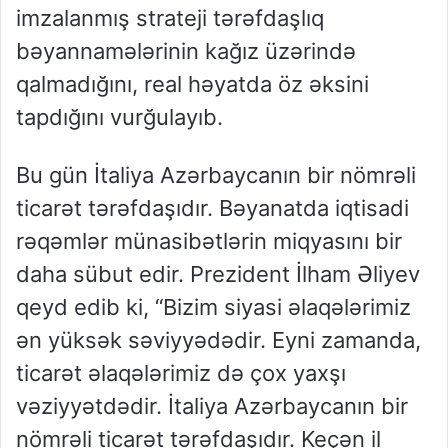
imzalanmış strateji tərəfdaşlıq
bəyannamələrinin kağız üzərində
qalmadığını, real həyatda öz əksini
tapdığını vurğulayıb.
Bu gün İtaliya Azərbaycanın bir nömrəli
ticarət tərəfdaşıdır. Bəyanatda iqtisadi
rəqəmlər münasibətlərin miqyasını bir
daha sübut edir. Prezident İlham Əliyev
qeyd edib ki, “Bizim siyasi əlaqələrimiz
ən yüksək səviyyədədir. Eyni zamanda,
ticarət əlaqələrimiz də çox yaxşı
vəziyyətdədir. İtaliya Azərbaycanın bir
nömrəli ticarət tərəfdaşıdır. Keçən il