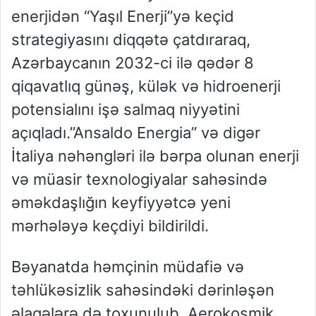
enerjidən “Yaşıl Enerji”yə keçid
strategiyasını diqqətə çatdıraraq,
Azərbaycanın 2032-ci ilə qədər 8
qiqavatlıq günəş, külək və hidroenerji
potensialını işə salmaq niyyətini
açıqladı.”Ansaldo Energia” və digər
İtaliya nəhəngləri ilə bərpa olunan enerji
və müasir texnologiyalar sahəsində
əməkdaşlığın keyfiyyətcə yeni
mərhələyə keçdiyi bildirildi.
Bəyanatda həmçinin müdafiə və
təhlükəsizlik sahəsindəki dərinləşən
əlaqələrə də toxunulub. Aerokosmik