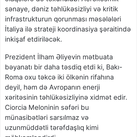
sənaye, dəniz təhlükəsizliyi və kritik
infrastrukturun qorunması məsələləri
İtaliya ilə strateji koordinasiya şəraitində
inkişaf etdiriləcək.
Prezident İlham Əliyevin mətbuata
bəyanatı bir daha təsdiq etdi ki, Bakı-
Roma oxu təkcə iki ölkənin rifahına
deyil, həm də Avropanın enerji
xəritəsinin təhlükəsizliyinə xidmət edir.
Ciorcia Meloninin səfəri bu
münasibətləri sarsılmaz və
uzunmüddətli tərəfdaşlıq kimi