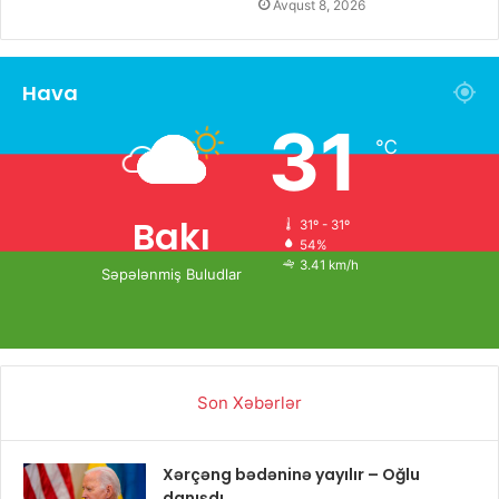
Avqust 8, 2026
Hava
31
℃
Bakı
31º - 31º
54%
3.41 km/h
Səpələnmiş Buludlar
Son Xəbərlər
Xərçəng bədəninə yayılır – Oğlu
danışdı