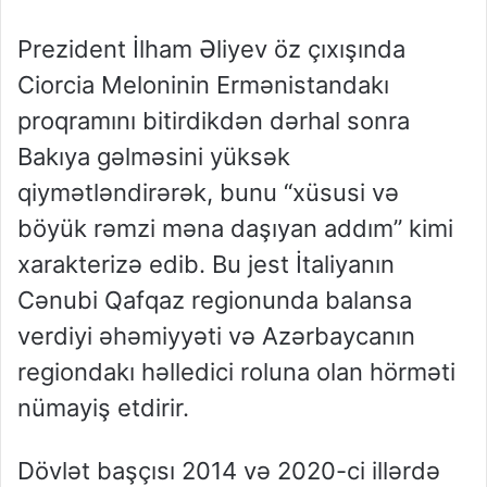
Prezident İlham Əliyev öz çıxışında
Ciorcia Meloninin Ermənistandakı
proqramını bitirdikdən dərhal sonra
Bakıya gəlməsini yüksək
qiymətləndirərək, bunu “xüsusi və
böyük rəmzi məna daşıyan addım” kimi
xarakterizə edib. Bu jest İtaliyanın
Cənubi Qafqaz regionunda balansa
verdiyi əhəmiyyəti və Azərbaycanın
regiondakı həlledici roluna olan hörməti
nümayiş etdirir.
Dövlət başçısı 2014 və 2020-ci illərdə