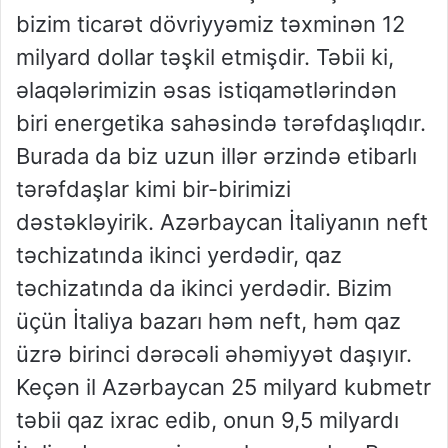
bizim ticarət dövriyyəmiz təxminən 12
milyard dollar təşkil etmişdir. Təbii ki,
əlaqələrimizin əsas istiqamətlərindən
biri energetika sahəsində tərəfdaşlıqdır.
Burada da biz uzun illər ərzində etibarlı
tərəfdaşlar kimi bir-birimizi
dəstəkləyirik. Azərbaycan İtaliyanın neft
təchizatında ikinci yerdədir, qaz
təchizatında da ikinci yerdədir. Bizim
üçün İtaliya bazarı həm neft, həm qaz
üzrə birinci dərəcəli əhəmiyyət daşıyır.
Keçən il Azərbaycan 25 milyard kubmetr
təbii qaz ixrac edib, onun 9,5 milyardı