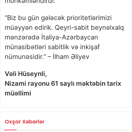
möhkəmləndirdi.
“Biz bu gün gələcək prioritetlərimizi
müəyyən edirik. Qeyri-sabit beynəlxalq
mənzərədə İtaliya-Azərbaycan
münasibətləri sabitlik və inkişaf
nümunəsidir.” – İlham Əliyev
Vəli Hüseynli,
Nizami rayonu 61 saylı məktəbin tarix
müəllimi
Oxşar Xəbərlər