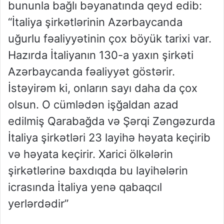
bununla bağlı bəyanatında qeyd edib:
“İtaliya şirkətlərinin Azərbaycanda
uğurlu fəaliyyətinin çox böyük tarixi var.
Hazırda İtaliyanın 130-a yaxın şirkəti
Azərbaycanda fəaliyyət göstərir.
İstəyirəm ki, onların sayı daha da çox
olsun. O cümlədən işğaldan azad
edilmiş Qarabağda və Şərqi Zəngəzurda
İtaliya şirkətləri 23 layihə həyata keçirib
və həyata keçirir. Xarici ölkələrin
şirkətlərinə baxdıqda bu layihələrin
icrasında İtaliya yenə qabaqcıl
yerlərdədir”