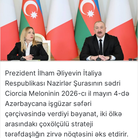
Prezident İlham Əliyevin İtaliya
Respublikası Nazirlər Şurasının sədri
Ciorcia Meloninin 2026-cı il mayın 4-də
Azərbaycana işgüzar səfəri
çərçivəsində verdiyi bəyanat, iki ölkə
arasındakı çoxölçülü strateji
tərəfdaşlığın zirvə nöqtəsini əks etdirir.