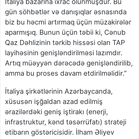
İtaliya bazarına ixrac olunmuşdur. Bu
gün söhbətlər və danışıqlar əsnasında
biz bu həcmi artırmaq üçün müzakirələr
aparmışıq. Bunun üçün təbii ki, Cənub
Qaz Dəhlizinin tərkib hissəsi olan TAP
layihəsinin genişləndirilməsi lazımdır.
Artıq müəyyən dərəcədə genişləndirilib,
amma bu proses davam etdirilməlidir.”
İtaliya şirkətlərinin Azərbaycanda,
xüsusən işğaldan azad edilmiş
ərazilərdəki geniş iştirakı (enerji,
infrastruktur, kənd təsərrüfatı) strateji
etibarın göstəricisidir. İlham Əliyev