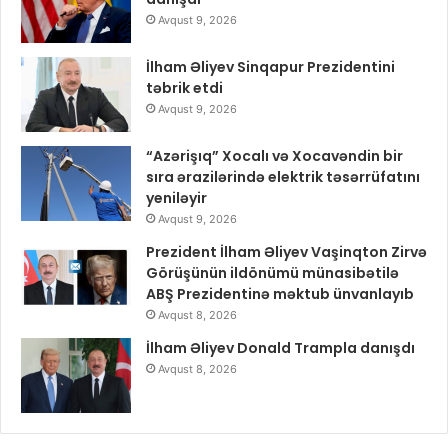
Avqust 9, 2026
İlham Əliyev Sinqapur Prezidentini
təbrik etdi
Avqust 9, 2026
“Azərişıq” Xocalı və Xocavəndin bir
sıra ərazilərində elektrik təsərrüfatını
yeniləyir
Avqust 9, 2026
Prezident İlham Əliyev Vaşinqton Zirvə
Görüşünün ildönümü münasibətilə
ABŞ Prezidentinə məktub ünvanlayıb
Avqust 8, 2026
İlham Əliyev Donald Trampla danışdı
Avqust 8, 2026