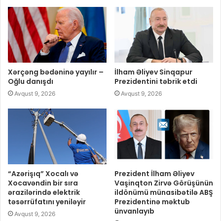
Xərçəng bədəninə yayılır –
İlham Əliyev Sinqapur
Oğlu danışdı
Prezidentini təbrik etdi
Avqust 9, 2026
Avqust 9, 2026
“Azərişıq” Xocalı və
Prezident İlham Əliyev
Xocavəndin bir sıra
Vaşinqton Zirvə Görüşünün
ərazilərində elektrik
ildönümü münasibətilə ABŞ
təsərrüfatını yeniləyir
Prezidentinə məktub
ünvanlayıb
Avqust 9, 2026