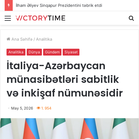
İlham Əliyev Sinqapur Prezidentini təbrik etdi
Menu
A
Ana Səhifə
/
Analitika
Analitika
Dünya
Gündəm
Siyasət
İtaliya-Azərbaycan
münasibətləri sabitlik
və inkişaf nümunəsidir
May 5, 2026
1. 954