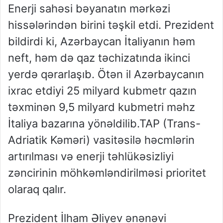
Enerji sahəsi bəyanatın mərkəzi
hissələrindən birini təşkil etdi. Prezident
bildirdi ki, Azərbaycan İtaliyanın həm
neft, həm də qaz təchizatında ikinci
yerdə qərarlaşıb. Ötən il Azərbaycanın
ixrac etdiyi 25 milyard kubmetr qazın
təxminən 9,5 milyard kubmetri məhz
İtaliya bazarına yönəldilib.TAP (Trans-
Adriatik Kəməri) vasitəsilə həcmlərin
artırılması və enerji təhlükəsizliyi
zəncirinin möhkəmləndirilməsi prioritet
olaraq qalır.
Prezident İlham Əliyev ənənəvi