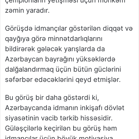
çempionların yetişməsi üçün möhkəm
zəmin yaradır.
Görüşdə idmançılar göstərilən diqqət və
qayğıya görə minnətdarlıqlarını
bildirərək gələcək yarışlarda da
Azərbaycan bayrağını yüksəklərdə
dalğalandırmaq üçün bütün güclərini
səfərbər edəcəklərini qeyd etmişlər.
Bu görüş bir daha göstərdi ki,
Azərbaycanda idmanın inkişafı dövlət
siyasətinin vacib tərkib hissəsidir.
Güləşçilərlə keçirilən bu görüş həm
idmançılar üçün böyük motivasiya