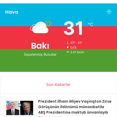
Hava
31
℃
Bakı
31º - 31º
54%
3.41 km/h
Səpələnmiş Buludlar
Son Xəbərlər
Prezident İlham Əliyev Vaşinqton Zirvə
Görüşünün ildönümü münasibətilə
ABŞ Prezidentinə məktub ünvanlayıb