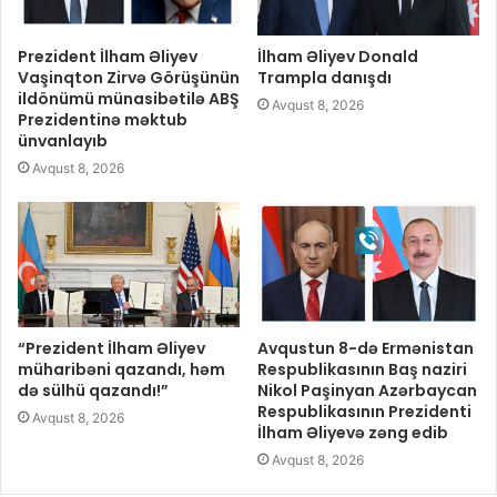
Prezident İlham Əliyev
İlham Əliyev Donald
Vaşinqton Zirvə Görüşünün
Trampla danışdı
ildönümü münasibətilə ABŞ
Avqust 8, 2026
Prezidentinə məktub
ünvanlayıb
Avqust 8, 2026
“Prezident İlham Əliyev
Avqustun 8-də Ermənistan
müharibəni qazandı, həm
Respublikasının Baş naziri
də sülhü qazandı!”
Nikol Paşinyan Azərbaycan
Respublikasının Prezidenti
Avqust 8, 2026
İlham Əliyevə zəng edib
Avqust 8, 2026