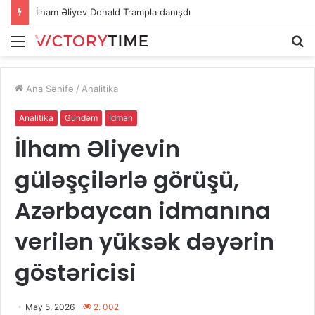
İlham Əliyev Donald Trampla danışdı
Menu
A
Ana Səhifə
/
Analitika
Analitika
Gündəm
İdman
İlham Əliyevin
güləşçilərlə görüşü,
Azərbaycan idmanına
verilən yüksək dəyərin
göstəricisi
May 5, 2026
2. 002