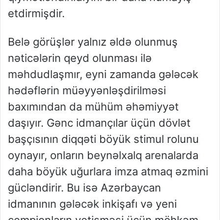
etdirmişdir.
Belə görüşlər yalnız əldə olunmuş
nəticələrin qeyd olunması ilə
məhdudlaşmır, eyni zamanda gələcək
hədəflərin müəyyənləşdirilməsi
baxımından da mühüm əhəmiyyət
daşıyır. Gənc idmançılar üçün dövlət
başçısının diqqəti böyük stimul rolunu
oynayır, onların beynəlxalq arenalarda
daha böyük uğurlara imza atmaq əzmini
gücləndirir. Bu isə Azərbaycan
idmanının gələcək inkişafı və yeni