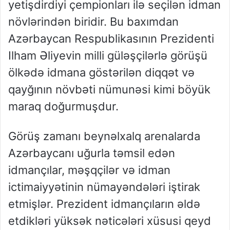
yetişdirdiyi çempionları ilə seçilən idman
növlərindən biridir. Bu baxımdan
Azərbaycan Respublikasının Prezidenti
Ilham Əliyevin milli güləşçilərlə görüşü
ölkədə idmana göstərilən diqqət və
qayğının növbəti nümunəsi kimi böyük
maraq doğurmuşdur.
Görüş zamanı beynəlxalq arenalarda
Azərbaycanı uğurla təmsil edən
idmançılar, məşqçilər və idman
ictimaiyyətinin nümayəndələri iştirak
etmişlər. Prezident idmançıların əldə
etdikləri yüksək nəticələri xüsusi qeyd