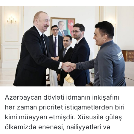
Azərbaycan dövləti idmanın inkişafını
hər zaman prioritet istiqamətlərdən biri
kimi müəyyən etmişdir. Xüsusilə güləş
ölkəmizdə ənənəsi, nailiyyətləri və