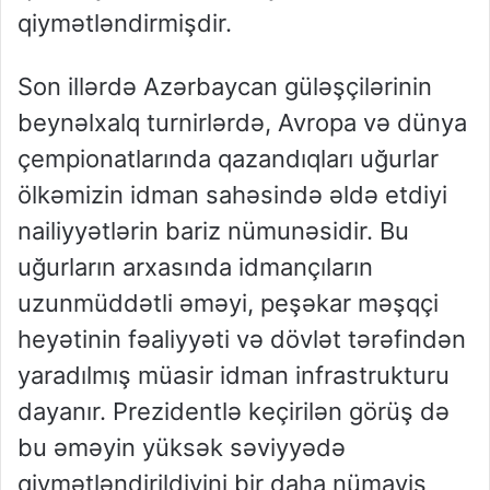
qiymətləndirmişdir.
Son illərdə Azərbaycan güləşçilərinin
beynəlxalq turnirlərdə, Avropa və dünya
çempionatlarında qazandıqları uğurlar
ölkəmizin idman sahəsində əldə etdiyi
nailiyyətlərin bariz nümunəsidir. Bu
uğurların arxasında idmançıların
uzunmüddətli əməyi, peşəkar məşqçi
heyətinin fəaliyyəti və dövlət tərəfindən
yaradılmış müasir idman infrastrukturu
dayanır. Prezidentlə keçirilən görüş də
bu əməyin yüksək səviyyədə
qiymətləndirildiyini bir daha nümayiş