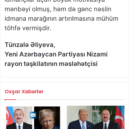
mənbəyi olmuş, həm də gənc nəslin
idmana marağının artırılmasına mühüm
töhfə vermişdir.
Tünzalə Əliyeva,
Yeni Azərbaycan Partiyası Nizami
rayon təşkilatının məsləhətçisi
Oxşar Xəbərlər