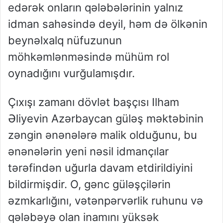
edərək onların qələbələrinin yalnız
idman sahəsində deyil, həm də ölkənin
beynəlxalq nüfuzunun
möhkəmlənməsində mühüm rol
oynadığını vurğulamışdır.
Çıxışı zamanı dövlət başçısı Ilham
Əliyevin Azərbaycan güləş məktəbinin
zəngin ənənələrə malik olduğunu, bu
ənənələrin yeni nəsil idmançılar
tərəfindən uğurla davam etdirildiyini
bildirmişdir. O, gənc güləşçilərin
əzmkarlığını, vətənpərvərlik ruhunu və
qələbəyə olan inamını yüksək