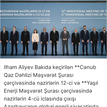
Ilham Aliyev Bakıda keçirilən **Cənub
Qaz Dəhlizi Məşvərət Şurası
çərçivəsində nazirlərin 12-ci və **Yaşıl
Enerji Məşvərət Şurası çərçivəsində
nazirlərin 4-cü iclasında çıxışı
Azərbaycanın qlobal enerji siyasətində