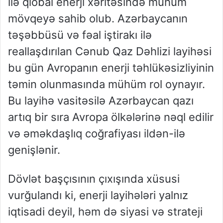
ilə qlobal enerji xəritəsində mühüm
mövqeyə sahib olub. Azərbaycanın
təşəbbüsü və fəal iştirakı ilə
reallaşdırılan Cənub Qaz Dəhlizi layihəsi
bu gün Avropanın enerji təhlükəsizliyinin
təmin olunmasında mühüm rol oynayır.
Bu layihə vasitəsilə Azərbaycan qazı
artıq bir sıra Avropa ölkələrinə nəql edilir
və əməkdaşlıq coğrafiyası ildən-ilə
genişlənir.
Dövlət başçısının çıxışında xüsusi
vurğulandı ki, enerji layihələri yalnız
iqtisadi deyil, həm də siyasi və strateji