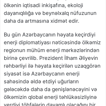
ölkənin iqtisadi inkişafına, ekoloji
dayanıqlılığa və beynəlxalq nüfuzunun
daha da artmasına xidmət edir.
Bu gün Azərbaycanın həyata keçirdiyi
enerji diplomatiyası nəticəsində ölkəmiz
regionun mühüm enerji mərkəzlərindən
birinə çevrilib. Prezident İlham Əliyevin
rəhbərliyi ilə həyata keçirilən uzaqgörən
siyasət isə Azərbaycanın enerji
sahəsində əldə etdiyi uğurların
gələcəkdə daha da genişlənəcəyini və
ölkəmizin qlobal enerji təhlükəsizliyinə
verdiyi töhfələrin davamlı olacağını bir