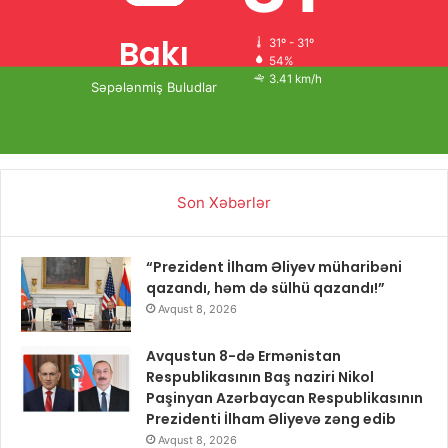
Bakı
31º - 31º
54%
3.41 km/h
Səpələnmiş Buludlar
Son Xəbərlər
“Prezident İlham Əliyev müharibəni
qazandı, həm də sülhü qazandı!”
Avqust 8, 2026
Avqustun 8-də Ermənistan
Respublikasının Baş naziri Nikol
Paşinyan Azərbaycan Respublikasının
Prezidenti İlham Əliyevə zəng edib
Avqust 8, 2026