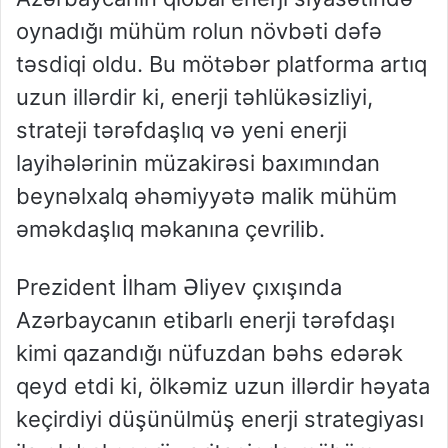
oynadığı mühüm rolun növbəti dəfə
təsdiqi oldu. Bu mötəbər platforma artıq
uzun illərdir ki, enerji təhlükəsizliyi,
strateji tərəfdaşlıq və yeni enerji
layihələrinin müzakirəsi baxımından
beynəlxalq əhəmiyyətə malik mühüm
əməkdaşlıq məkanına çevrilib.
Prezident İlham Əliyev çıxışında
Azərbaycanın etibarlı enerji tərəfdaşı
kimi qazandığı nüfuzdan bəhs edərək
qeyd etdi ki, ölkəmiz uzun illərdir həyata
keçirdiyi düşünülmüş enerji strategiyası