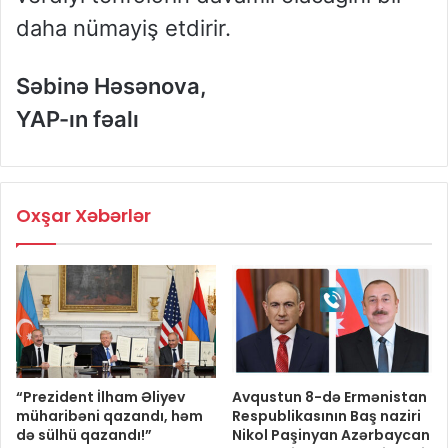
daha nümayiş etdirir.
Səbinə Həsənova,
YAP-ın fəalı
Oxşar Xəbərlər
“Prezident İlham Əliyev
Avqustun 8-də Ermənistan
müharibəni qazandı, həm
Respublikasının Baş naziri
də sülhü qazandı!”
Nikol Paşinyan Azərbaycan