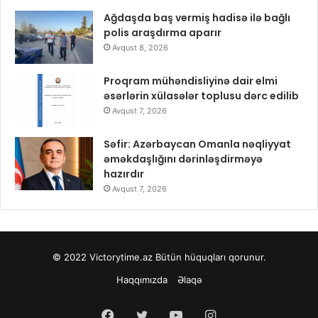
Ağdaşda baş vermiş hadisə ilə bağlı
polis araşdırma aparır
Avqust 8, 2026
Proqram mühəndisliyinə dair elmi
əsərlərin xülasələr toplusu dərc edilib
Avqust 7, 2026
Səfir: Azərbaycan Omanla nəqliyyat
əməkdaşlığını dərinləşdirməyə
hazırdır
Avqust 7, 2026
© 2022
Victorytime.az
Bütün hüquqları qorunur.
Haqqımızda
Əlaqə
Facebook
Twitter
YouTube
Instagram