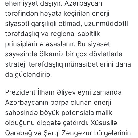
əhəmiyyət daşıyır. Azərbaycan
tərəfindən həyata keçirilən enerji
siyasəti qarşılıqlı etimad, uzunmüddətli
tərəfdaşlıq və regional sabitlik
prinsiplərinə əsaslanır. Bu siyasət
sayəsində ölkəmiz bir çox dövlətlərlə
strateji tərəfdaşlıq münasibətlərini daha
da gücləndirib.
Prezident İlham Əliyev eyni zamanda
Azərbaycanın bərpa olunan enerji
sahəsində böyük potensiala malik
olduğunu diqqətə çatdırdı. Xüsusilə
Qarabağ və Şərqi Zəngəzur bölgələrinin