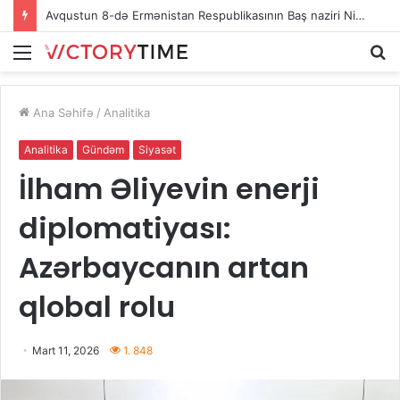
Avqustun 8-də Ermənistan Respublikasının Baş naziri Nikol Paşinyan Azərbaycan Respublikasının Prezidenti İlham Əliyevə zəng edib
Menu
A
Ana Səhifə
/
Analitika
Analitika
Gündəm
Siyasət
İlham Əliyevin enerji
diplomatiyası:
Azərbaycanın artan
qlobal rolu
Mart 11, 2026
1. 848