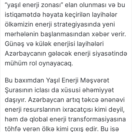
“yaşıl enerji zonası” elan olunması və bu
istiqamətdə həyata keçirilən layihələr
ölkəmizin enerji strategiyasında yeni
mərhələnin başlanmasından xəbər verir.
Günəş və külək enerjisi layihələri
Azərbaycanın gələcək enerji siyasətində
mühüm rol oynayacaq.
Bu baxımdan Yaşıl Enerji Məşvərət
Şurasının iclası da xüsusi əhəmiyyət
daşıyır. Azərbaycan artıq təkcə ənənəvi
enerji resurslarının ixracatçısı kimi deyil,
həm də qlobal enerji transformasiyasına
töhfə verən ölkə kimi çıxış edir. Bu isə