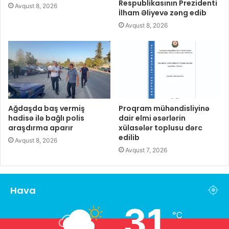
Respublikasının Prezidenti
Avqust 8, 2026
İlham Əliyevə zəng edib
Avqust 8, 2026
Ağdaşda baş vermiş
Proqram mühəndisliyinə
hadisə ilə bağlı polis
dair elmi əsərlərin
araşdırma aparır
xülasələr toplusu dərc
edilib
Avqust 8, 2026
Avqust 7, 2026
Hava
31
℃