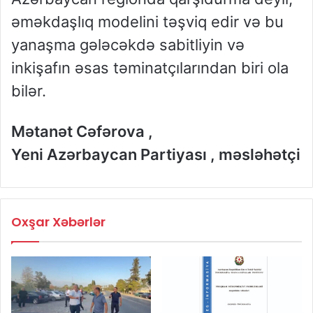
əməkdaşlıq modelini təşviq edir və bu
yanaşma gələcəkdə sabitliyin və
inkişafın əsas təminatçılarından biri ola
bilər.
Mətanət Cəfərova ,
Yeni Azərbaycan Partiyası , məsləhətçi
Oxşar Xəbərlər