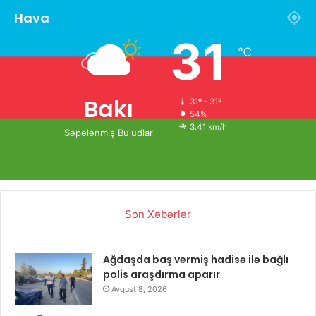
Hava
31
℃
Bakı
31º - 31º
54%
3.41 km/h
Səpələnmiş Buludlar
Son Xəbərlər
Ağdaşda baş vermiş hadisə ilə bağlı
polis araşdırma aparır
Avqust 8, 2026