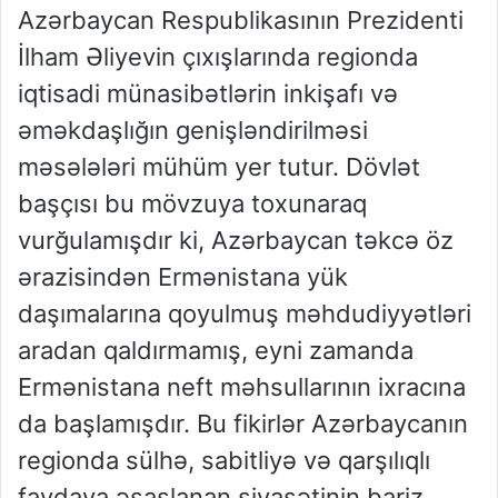
Azərbaycan Respublikasının Prezidenti
İlham Əliyevin çıxışlarında regionda
iqtisadi münasibətlərin inkişafı və
əməkdaşlığın genişləndirilməsi
məsələləri mühüm yer tutur. Dövlət
başçısı bu mövzuya toxunaraq
vurğulamışdır ki, Azərbaycan təkcə öz
ərazisindən Ermənistana yük
daşımalarına qoyulmuş məhdudiyyətləri
aradan qaldırmamış, eyni zamanda
Ermənistana neft məhsullarının ixracına
da başlamışdır. Bu fikirlər Azərbaycanın
regionda sülhə, sabitliyə və qarşılıqlı
faydaya əsaslanan siyasətinin bariz