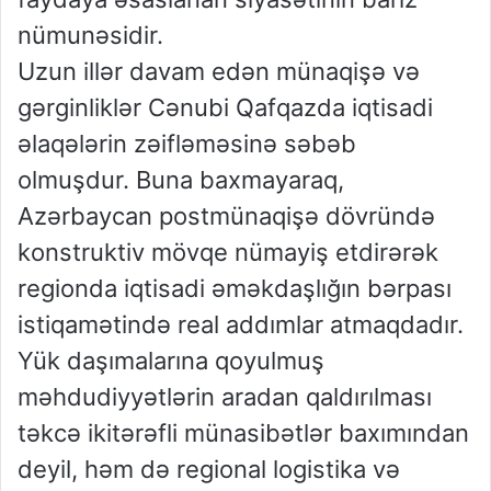
nümunəsidir.
Uzun illər davam edən münaqişə və
gərginliklər Cənubi Qafqazda iqtisadi
əlaqələrin zəifləməsinə səbəb
olmuşdur. Buna baxmayaraq,
Azərbaycan postmünaqişə dövründə
konstruktiv mövqe nümayiş etdirərək
regionda iqtisadi əməkdaşlığın bərpası
istiqamətində real addımlar atmaqdadır.
Yük daşımalarına qoyulmuş
məhdudiyyətlərin aradan qaldırılması
təkcə ikitərəfli münasibətlər baxımından
deyil, həm də regional logistika və