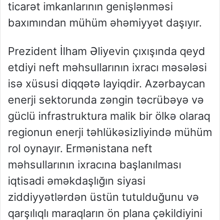
ticarət imkanlarının genişlənməsi
baxımından mühüm əhəmiyyət daşıyır.
Prezident İlham Əliyevin çıxışında qeyd
etdiyi neft məhsullarının ixracı məsələsi
isə xüsusi diqqətə layiqdir. Azərbaycan
enerji sektorunda zəngin təcrübəyə və
güclü infrastruktura malik bir ölkə olaraq
regionun enerji təhlükəsizliyində mühüm
rol oynayır. Ermənistana neft
məhsullarının ixracına başlanılması
iqtisadi əməkdaşlığın siyasi
ziddiyyətlərdən üstün tutulduğunu və
qarşılıqlı maraqların ön plana çəkildiyini