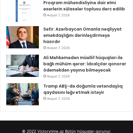
Proqram mühəndisliyinə dair elmi
əsərlərin xülasələr toplusu dərc edilib
Avqust 7, 2026
Səfir: Azərbaycan Omanla nəqliyyat
əməkdaşlığını dərinləşdirməyə
hazırdır
Avqust 7, 2026
Ali Məhkəmədən müəllif hüquqları ilə
bağlı mühüm qərar: İdxalçılar qonorar
ödəməkdən yayına bilməyəcək
Avqust 7, 2026
Tramp ABŞ-də doğumla vətəndaşlıq
qaydasını ləğv etmək istəyir
Avqust 7, 2026
© 2022
Victorytime.az
Bütün hüquqları qorunur.