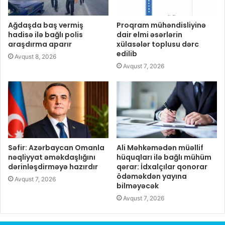
Ağdaşda baş vermiş
Proqram mühəndisliyinə
hadisə ilə bağlı polis
dair elmi əsərlərin
araşdırma aparır
xülasələr toplusu dərc
edilib
Avqust 8, 2026
Avqust 7, 2026
Səfir: Azərbaycan Omanla
Ali Məhkəmədən müəllif
nəqliyyat əməkdaşlığını
hüquqları ilə bağlı mühüm
dərinləşdirməyə hazırdır
qərar: İdxalçılar qonorar
ödəməkdən yayına
Avqust 7, 2026
bilməyəcək
Avqust 7, 2026