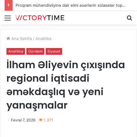
Proqram mühəndisliyinə dair elmi əsərlərin xülasələr toplusu dərc edilib
Menu
A
Ana Səhifə
/
Analitika
Analitika
Gündəm
Siyasət
İlham Əliyevin çıxışında
regional iqtisadi
əməkdaşlıq və yeni
yanaşmalar
Fevral 7, 2026
1. 371