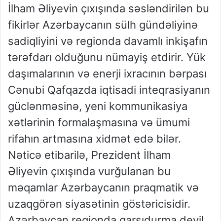
İlham Əliyevin çıxışında səsləndirilən bu
fikirlər Azərbaycanın sülh gündəliyinə
sadiqliyini və regionda davamlı inkişafın
tərəfdarı olduğunu nümayiş etdirir. Yük
daşımalarının və enerji ixracının bərpası
Cənubi Qafqazda iqtisadi inteqrasiyanın
güclənməsinə, yeni kommunikasiya
xətlərinin formalaşmasına və ümumi
rifahın artmasına xidmət edə bilər.
Nəticə etibarilə, Prezident İlham
Əliyevin çıxışında vurğulanan bu
məqamlar Azərbaycanın praqmatik və
uzaqgörən siyasətinin göstəricisidir.
Azərbaycan regionda qarşıdurma deyil,