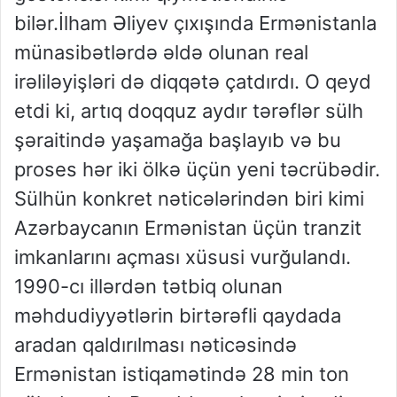
bilər.İlham Əliyev çıxışında Ermənistanla
münasibətlərdə əldə olunan real
irəliləyişləri də diqqətə çatdırdı. O qeyd
etdi ki, artıq doqquz aydır tərəflər sülh
şəraitində yaşamağa başlayıb və bu
proses hər iki ölkə üçün yeni təcrübədir.
Sülhün konkret nəticələrindən biri kimi
Azərbaycanın Ermənistan üçün tranzit
imkanlarını açması xüsusi vurğulandı.
1990-cı illərdən tətbiq olunan
məhdudiyyətlərin birtərəfli qaydada
aradan qaldırılması nəticəsində
Ermənistan istiqamətində 28 min ton