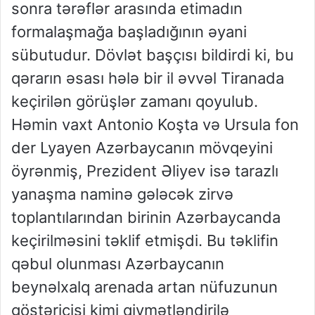
sonra tərəflər arasında etimadın
formalaşmağa başladığının əyani
sübutudur. Dövlət başçısı bildirdi ki, bu
qərarın əsası hələ bir il əvvəl Tiranada
keçirilən görüşlər zamanı qoyulub.
Həmin vaxt Antonio Koşta və Ursula fon
der Lyayen Azərbaycanın mövqeyini
öyrənmiş, Prezident Əliyev isə tarazlı
yanaşma naminə gələcək zirvə
toplantılarından birinin Azərbaycanda
keçirilməsini təklif etmişdi. Bu təklifin
qəbul olunması Azərbaycanın
beynəlxalq arenada artan nüfuzunun
göstəricisi kimi qiymətləndirilə