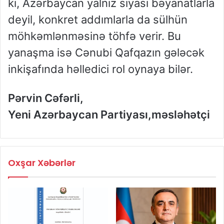
ki, Azərbaycan yalnız siyasi bəyanatlarla
deyil, konkret addımlarla da sülhün
möhkəmlənməsinə töhfə verir. Bu
yanaşma isə Cənubi Qafqazın gələcək
inkişafında həlledici rol oynaya bilər.
Pərvin Cəfərli,
Yeni Azərbaycan Partiyası,məsləhətçi
Oxşar Xəbərlər