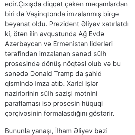
edir.Çıxışda diqqət çəkən məqamlardan
biri də Vaşinqtonda imzalanmış birgə
bəyanat oldu. Prezident Əliyev xatırlatdı
ki, ötən ilin avqustunda Ağ Evdə
Azərbaycan və Ermənistan liderləri
tərəfindən imzalanan sənəd sülh
prosesində dönüş nöqtəsi olub və bu
sənədə Donald Tramp da şahid
qismində imza atıb. Xarici işlər
nazirlərinin sülh sazişi mətnini
paraflaması isə prosesin hüquqi
çərçivəsinin formalaşdığını göstərir.
Bununla yanaşı, İlham Əliyev bəzi