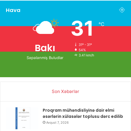
Hava
31
℃
Bakı
31º - 31º
54%
3.41 km/h
Səpələnmiş Buludlar
Son Xəbərlər
Proqram mühəndisliyinə dair elmi
əsərlərin xülasələr toplusu dərc edilib
Avqust 7, 2026