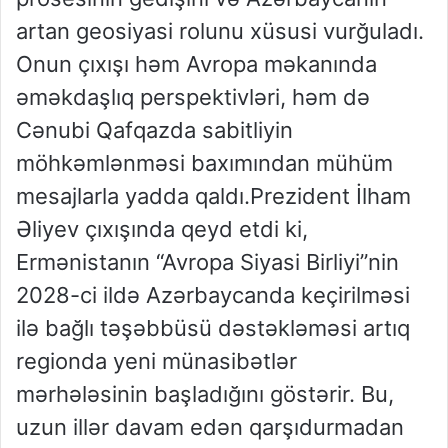
artan geosiyasi rolunu xüsusi vurğuladı.
Onun çıxışı həm Avropa məkanında
əməkdaşlıq perspektivləri, həm də
Cənubi Qafqazda sabitliyin
möhkəmlənməsi baxımından mühüm
mesajlarla yadda qaldı.Prezident İlham
Əliyev çıxışında qeyd etdi ki,
Ermənistanın “Avropa Siyasi Birliyi”nin
2028-ci ildə Azərbaycanda keçirilməsi
ilə bağlı təşəbbüsü dəstəkləməsi artıq
regionda yeni münasibətlər
mərhələsinin başladığını göstərir. Bu,
uzun illər davam edən qarşıdurmadan