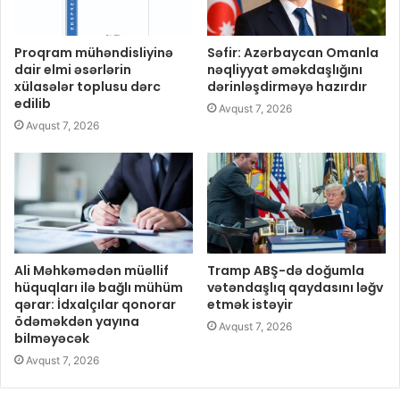
Proqram mühəndisliyinə
Səfir: Azərbaycan Omanla
dair elmi əsərlərin
nəqliyyat əməkdaşlığını
xülasələr toplusu dərc
dərinləşdirməyə hazırdır
edilib
Avqust 7, 2026
Avqust 7, 2026
Ali Məhkəmədən müəllif
Tramp ABŞ-də doğumla
hüquqları ilə bağlı mühüm
vətəndaşlıq qaydasını ləğv
qərar: İdxalçılar qonorar
etmək istəyir
ödəməkdən yayına
Avqust 7, 2026
bilməyəcək
Avqust 7, 2026