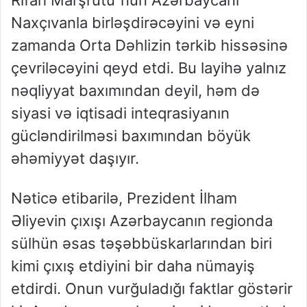
Rifah Marşrutu”nun Azərbaycanı
Naxçıvanla birləşdirəcəyini və eyni
zamanda Orta Dəhlizin tərkib hissəsinə
çevriləcəyini qeyd etdi. Bu layihə yalnız
nəqliyyat baxımından deyil, həm də
siyasi və iqtisadi inteqrasiyanın
gücləndirilməsi baxımından böyük
əhəmiyyət daşıyır.
Nəticə etibarilə, Prezident İlham
Əliyevin çıxışı Azərbaycanın regionda
sülhün əsas təşəbbüskarlarından biri
kimi çıxış etdiyini bir daha nümayiş
etdirdi. Onun vurğuladığı faktlar göstərir