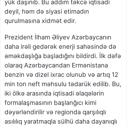
yük daşınıb. Bu addım təkcə iqtisadi
deyil, həm də siyasi etimadın
qurulmasına xidmət edir.
Prezident İlham Əliyev Azərbaycanın
daha irəli gedərək enerji sahəsində də
əməkdaşlığa başladığını bildirdi. İlk dəfə
olaraq Azərbaycandan Ermənistana
benzin və dizel ixrac olunub və artıq 12
min ton neft məhsulu tədarük edilib. Bu,
iki ölkə arasında iqtisadi əlaqələrin
formalaşmasının başlanğıcı kimi
dəyərləndirilir və regionda qarşılıqlı
asılılıq yaratmaqla sülhü daha dayanıqlı