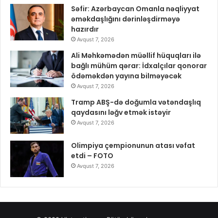
Səfir: Azərbaycan Omanla nəqliyyat
əməkdaşlığını dərinləşdirməyə
hazırdır
Avqust 7, 2026
Ali Məhkəmədən müəllif hüquqları ilə
bağlı mühüm qərar: İdxalçılar qonorar
ödəməkdən yayına bilməyəcək
Avqust 7, 2026
Tramp ABŞ-də doğumla vətəndaşlıq
qaydasını ləğv etmək istəyir
Avqust 7, 2026
Olimpiya çempionunun atası vəfat
etdi – FOTO
Avqust 7, 2026