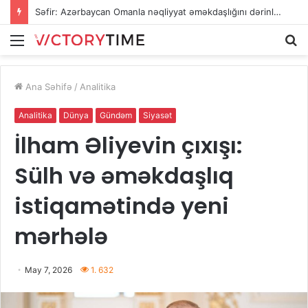
Səfir: Azərbaycan Omanla nəqliyyat əməkdaşlığını dərinləşdirməyə hazırdır
Menu
A
Ana Səhifə
/
Analitika
Analitika
Dünya
Gündəm
Siyasət
İlham Əliyevin çıxışı:
Sülh və əməkdaşlıq
istiqamətində yeni
mərhələ
May 7, 2026
1. 632