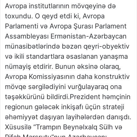
Avropa institutlarının mövqeyinə də
toxundu. O qeyd etdi ki, Avropa
Parlamenti və Avropa Şurası Parlament
Assambleyası Ermənistan-Azərbaycan
münasibətlərində bəzən qeyri-obyektiv
və ikili standartlara əsaslanan yanaşma
nümayiş etdirir. Bunun əksinə olaraq,
Avropa Komissiyasının daha konstruktiv
mövqe sərgilədiyini vurğulayaraq ona
təşəkkürünü bildirdi.Prezident həmçinin
regionun gələcək inkişafı üçün strateji
əhəmiyyət daşıyan layihələrdən danışdı.
Xüsusilə “Trampın Beynəlxalq Sülh və