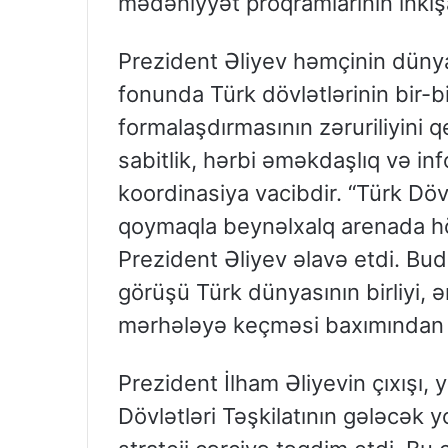
mədəniyyət proqramlarının inkişa
Prezident Əliyev həmçinin dünya
fonunda Türk dövlətlərinin bir-b
formalaşdırmasının zəruriliyini q
sabitlik, hərbi əməkdaşlıq və in
koordinasiya vacibdir. “Türk Dövl
qoymaqla beynəlxalq arenada hörm
Prezident Əliyev əlavə etdi. Bud
görüşü Türk dünyasının birliyi, ə
mərhələyə keçməsi baxımından
Prezident İlham Əliyevin çıxışı,
Dövlətləri Təşkilatının gələcək 