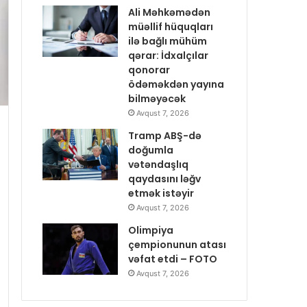
Ali Məhkəmədən
müəllif hüquqları
ilə bağlı mühüm
qərar: İdxalçılar
qonorar
ödəməkdən yayına
bilməyəcək
Avqust 7, 2026
Tramp ABŞ-də
doğumla
vətəndaşlıq
qaydasını ləğv
etmək istəyir
Avqust 7, 2026
Olimpiya
çempionunun atası
vəfat etdi – FOTO
Avqust 7, 2026