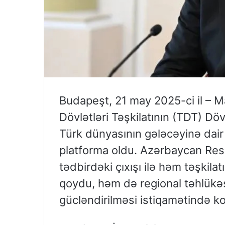
Budapeşt, 21 may 2025-ci il – Ma
Dövlətləri Təşkilatının (TDT) Döv
Türk dünyasının gələcəyinə dair 
platforma oldu. Azərbaycan Resp
tədbirdəki çıxışı ilə həm təşkilat
qoydu, həm də regional təhlükəsiz
gücləndirilməsi istiqamətində kon