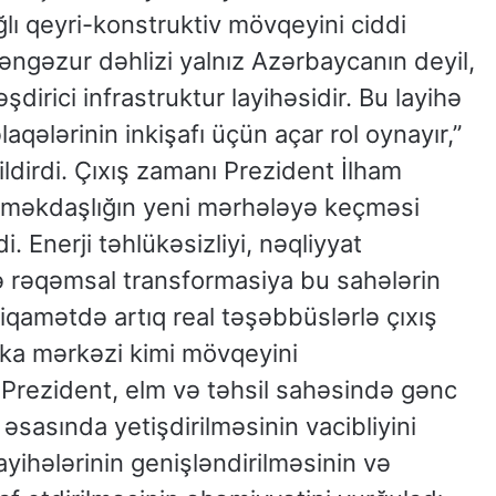
ğlı qeyri-konstruktiv mövqeyini ciddi
əngəzur dəhlizi yalnız Azərbaycanın deyil,
dirici infrastruktur layihəsidir. Bu layihə
aqələrinin inkişafı üçün açar rol oynayır,”
ldirdi. Çıxış zamanı Prezident İlham
 əməkdaşlığın yeni mərhələyə keçməsi
. Enerji təhlükəsizliyi, nəqliyyat
və rəqəmsal transformasiya bu sahələrin
iqamətdə artıq real təşəbbüslərlə çıxış
tika mərkəzi kimi mövqeyini
Prezident, elm və təhsil sahəsində gənc
 əsasında yetişdirilməsinin vacibliyini
ayihələrinin genişləndirilməsinin və