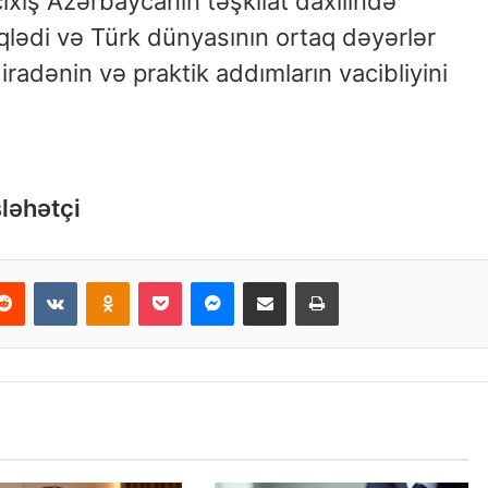
çıxış Azərbaycanın təşkilat daxilində
iqlədi və Türk dünyasının ortaq dəyərlər
iradənin və praktik addımların vacibliyini
ləhətçi
Reddit
VKontakte
Odnoklassniki
Pocket
Messenger
Email ilə paylaş
Print