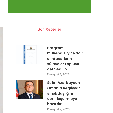
Son Xəbərlər
Proqram
mühəndisliyinə dair
elmi əsərlərin
xülasələr toplusu
dərc edilib
Avqust 7, 2026
Səfir: Azərbaycan
Omanla nəqliyyat
əməkdaşlığını
dərinləşdirməyə
hazırdır
Avqust 7, 2026