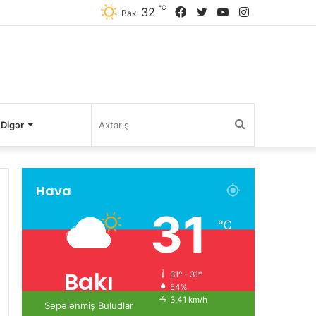
℃
32
Facebook
Twitter
YouTube
Instagram
Bakı
Axtarış
Digər
Hava
31
℃
Bakı
31º - 31º
54%
3.41 km/h
Səpələnmiş Buludlar