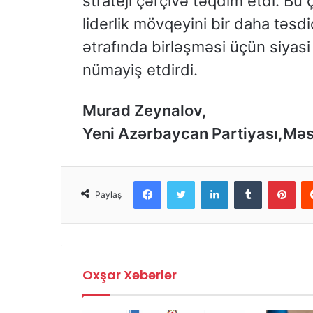
strateji çərçivə təqdim etdi. Bu 
liderlik mövqeyini bir daha təsd
ətrafında birləşməsi üçün siyasi 
nümayiş etdirdi.
Murad Zeynalov,
Yeni Azərbaycan Partiyası,Məs
Facebook
Twitter
LinkedIn
Tumblr
Pinterest
Paylaş
Oxşar Xəbərlər