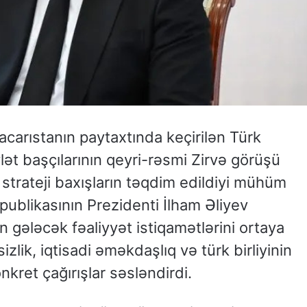
carıstanın paytaxtında keçirilən Türk
lət başçılarının qeyri-rəsmi Zirvə görüşü
strateji baxışların təqdim edildiyi mühüm
ublikasının Prezidenti İlham Əliyev
ın gələcək fəaliyyət istiqamətlərini ortaya
lik, iqtisadi əməkdaşlıq və türk birliyinin
kret çağırışlar səsləndirdi.