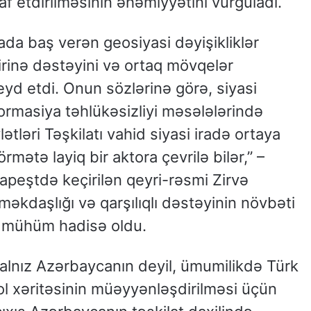
f etdirilməsinin əhəmiyyətini vurğuladı.
da baş verən geosiyasi dəyişikliklər
irinə dəstəyini və ortaq mövqelər
eyd etdi. Onun sözlərinə görə, siyasi
formasiya təhlükəsizliyi məsələlərində
ətləri Təşkilatı vahid siyasi iradə ortaya
ətə layiq bir aktora çevrilə bilər,” –
apeştdə keçirilən qeyri-rəsmi Zirvə
məkdaşlığı və qarşılıqlı dəstəyinin növbəti
 mühüm hadisə oldu.
 yalnız Azərbaycanın deyil, ümumilikdə Türk
yol xəritəsinin müəyyənləşdirilməsi üçün