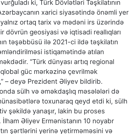
vurğuladı ki, Türk Dövlətləri Təşkilatının
Azərbaycanın xarici siyasətində önəmli yer
t yalnız ortaq tarix və mədəni irs üzərində
dövrün geosiyasi və iqtisadi reallıqları
n təşəbbüsü ilə 2021-ci ildə təşkilatın
mləndirilməsi istiqamətində atılan
rməkdədir. “Türk dünyası artıq regional
 qlobal güc mərkəzinə çevrilmək
” – deyə Prezident Əliyev bildirib.
gionda sülh və əməkdaşlıq məsələləri də
münasibətlərə toxunaraq qeyd etdi ki, sülh
v şəkildə yanaşır, lakin bu proses
əz. İlham Əliyev Ermənistanın 10 noyabr
atın şərtlərini yerinə yetirməməsini və