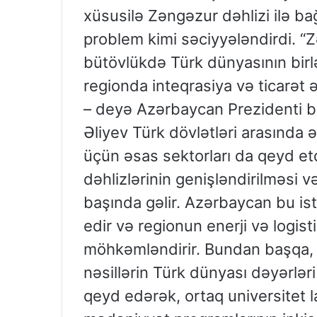
xüsusilə Zəngəzur dəhlizi ilə ba
problem kimi səciyyələndirdi. “Z
bütövlükdə Türk dünyasının birləş
regionda inteqrasiya və ticarət əl
– deyə Azərbaycan Prezidenti bi
Əliyev Türk dövlətləri arasında
üçün əsas sektorları da qeyd etdi
dəhlizlərinin genişləndirilməsi 
başında gəlir. Azərbaycan bu ist
edir və regionun enerji və logis
möhkəmləndirir. Bundan başqa, 
nəsillərin Türk dünyası dəyərləri
qeyd edərək, ortaq universitet l