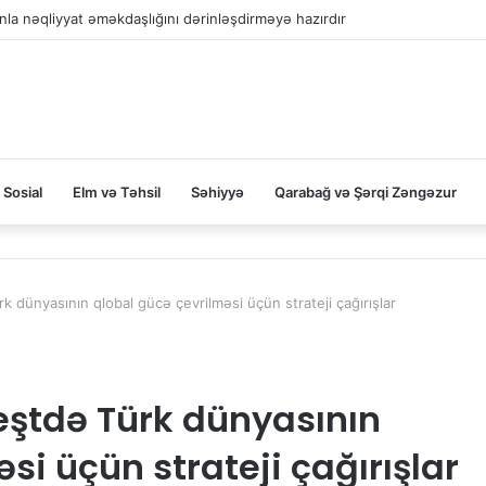
la nəqliyyat əməkdaşlığını dərinləşdirməyə hazırdır
Sosial
Elm və Təhsil
Səhiyyə
Qarabağ və Şərqi Zəngəzur
k dünyasının qlobal gücə çevrilməsi üçün strateji çağırışlar
eştdə Türk dünyasının
si üçün strateji çağırışlar