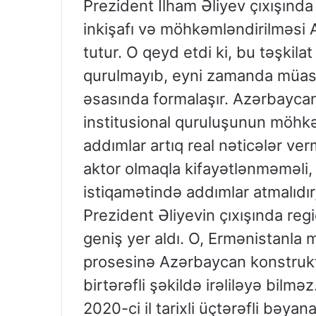
Prezident İlham Əliyev çıxışında 
inkişafı və möhkəmləndirilməsi 
tutur. O qeyd etdi ki, bu təşkila
qurulmayıb, eyni zamanda müasir 
əsasında formalaşır. Azərbaycanı
institusional quruluşunun möhkə
addımlar artıq real nəticələr ve
aktor olmaqla kifayətlənməməli,
istiqamətində addımlar atmalıdır,
Prezident Əliyevin çıxışında re
geniş yer aldı. O, Ermənistanla 
prosesinə Azərbaycan konstrukti
birtərəfli şəkildə irəliləyə bilm
2020-ci il tarixli üçtərəfli bəyan