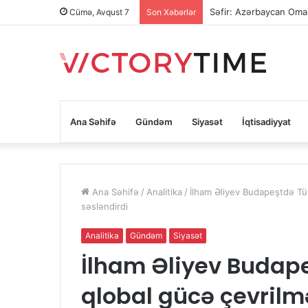
Səfir: Azərbaycan Oman
Cümə, Avqust 7
Son Xəbərlər
Ana Səhifə
Gündəm
Siyasət
İqtisadiyyat
Ana Səhifə
/
Analitika
/
İlham Əliyev Budapeştdə Tür
səsləndirdi
Analitika
Gündəm
Siyasət
İlham Əliyev Budap
qlobal gücə çevrilmə