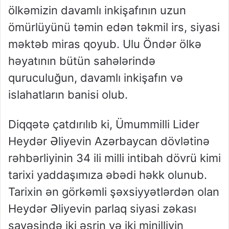
ölkəmizin davamlı inkişafının uzun
ömürlüyünü təmin edən təkmil irs, siyasi
məktəb miras qoyub. Ulu Öndər ölkə
həyatının bütün sahələrində
quruculuğun, davamlı inkişafın və
islahatların banisi olub.
Diqqətə çatdırılıb ki, Ümummilli Lider
Heydər Əliyevin Azərbaycan dövlətinə
rəhbərliyinin 34 ili milli intibah dövrü kimi
tarixi yaddaşımıza əbədi həkk olunub.
Tarixin ən görkəmli şəxsiyyətlərdən olan
Heydər Əliyevin parlaq siyasi zəkası
sayəsində iki əsrin və iki minilliyin