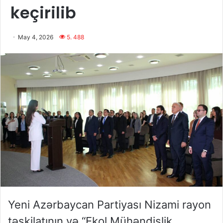
keçirilib
May 4, 2026
5. 488
Yeni Azərbaycan Partiyası Nizami rayon
təşkilatının və “Ekol Mühəndislik