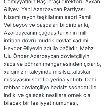
Cəmiyyətinin Baş icraçı direktoru Ayxan
Əliyev, Yeni Azərbaycan Partiyası
Nizami rayon təşkilatının sədri Ramil
Vəlibəyov və başqaları bildiriblər ki,
Azərbaycanın çağdaş tarixinin milli
intibah dövrü müdrik dövlət xadimi
Heydər Əliyevin adı ilə bağlıdır. Məhz
Ulu Öndər Azərbaycan dövlətçiliyini
xaos və böhran məngənəsindən çıxarıb,
xalqımızın taleyində misilsiz xilaskar
missiyasını şərəflə yerinə yetirib. Dahi
rəhbər dövlətçiliyə hədsiz sədaqəti ilə
indiki və gələcək nəsillərə örnək ola
biləcək bir fəaliyyət nümunəsi,