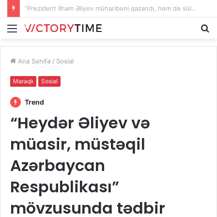
“Prezident İlham Əliyev müharibəni qazandı, həm də sülhü qazandı!”
Menu
A
Ana Səhifə
/
Sosial
Maraqlı
Sosial
Trend
“Heydər Əliyev və
müasir, müstəqil
Azərbaycan
Respublikası”
mövzusunda tədbir