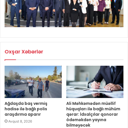
Oxşar Xəbərlər
Ağdaşda baş vermiş
Ali Məhkəmədən müəllif
hadisə ilə bağlı polis
hüquqları ilə bağlı mühüm
araşdırma aparır
qərar: İdxalçılar qonorar
ödəməkdən yayına
Avqust 8, 2026
bilməyəcək