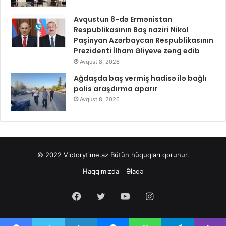
Avqustun 8-də Ermənistan
Respublikasının Baş naziri Nikol
Paşinyan Azərbaycan Respublikasının
Prezidenti İlham Əliyevə zəng edib
Avqust 8, 2026
Ağdaşda baş vermiş hadisə ilə bağlı
polis araşdırma aparır
Avqust 8, 2026
© 2022
Victorytime.az
Bütün hüquqları qorunur.
Haqqımızda
Əlaqə
Facebook
Twitter
YouTube
Instagram