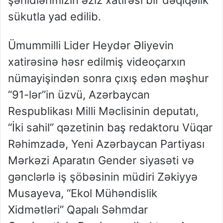
şəhidlərimizin əziz xatirəsi bir dəqiqəlik
sükutla yad edilib.
Ümummilli Lider Heydər Əliyevin
xatirəsinə həsr edilmiş videoçarxın
nümayişindən sonra çıxış edən məşhur
“91-lər”in üzvü, Azərbaycan
Respublikası Milli Məclisinin deputatı,
“İki sahil” qəzetinin baş redaktoru Vüqar
Rəhimzadə, Yeni Azərbaycan Partiyası
Mərkəzi Aparatın Gender siyasəti və
gənclərlə iş şöbəsinin müdiri Zəkiyyə
Musayeva, “Ekol Mühəndislik
Xidmətləri” Qapalı Səhmdar