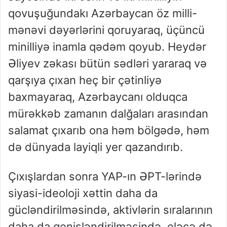
qovuşuğundakı Azərbaycan öz milli-
mənəvi dəyərlərini qoruyaraq, üçüncü
minilliyə inamla qədəm qoyub. Heydər
Əliyev zəkası bütün sədləri yararaq və
qarşıya çıxan heç bir çətinliyə
baxmayaraq, Azərbaycanı olduqca
mürəkkəb zamanın dalğaları arasından
salamat çıxarıb ona həm bölgədə, həm
də dünyada layiqli yer qazandırıb.
Çıxışlardan sonra YAP-ın ƏPT-lərində
siyasi-ideoloji xəttin daha da
gücləndirilməsində, aktivlərin sıralarının
daha da genişləndirilməsində, eləcə də