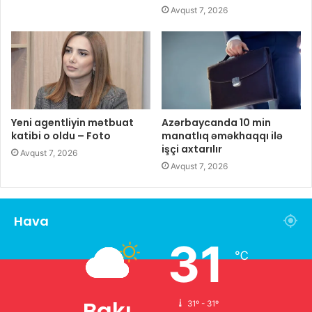
Avqust 7, 2026
Yeni agentliyin mətbuat
Azərbaycanda 10 min
katibi o oldu – Foto
manatlıq əməkhaqqı ilə
işçi axtarılır
Avqust 7, 2026
Avqust 7, 2026
Hava
31
℃
Bakı
31º - 31º