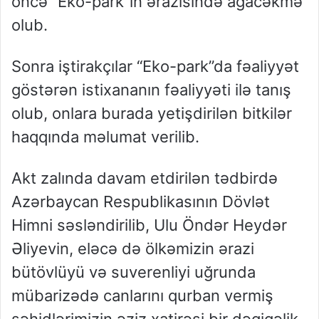
öncə “Eko-park”ın ərazisində ağacəkmə
olub.
Sonra iştirakçılar “Eko-park”da fəaliyyət
göstərən istixananın fəaliyyəti ilə tanış
olub, onlara burada yetişdirilən bitkilər
haqqında məlumat verilib.
Akt zalında davam etdirilən tədbirdə
Azərbaycan Respublikasının Dövlət
Himni səsləndirilib, Ulu Öndər Heydər
Əliyevin, eləcə də ölkəmizin ərazi
bütövlüyü və suverenliyi uğrunda
mübarizədə canlarını qurban vermiş