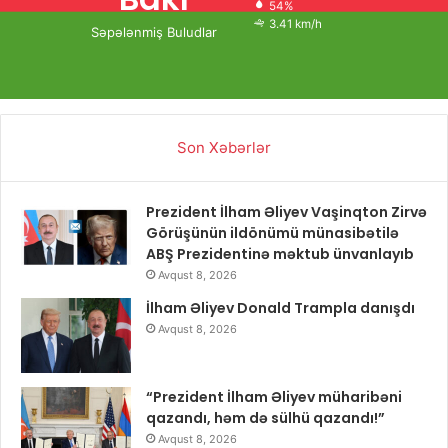
54%
3.41 km/h
Səpələnmiş Buludlar
Son Xəbərlər
Prezident İlham Əliyev Vaşinqton Zirvə
Görüşünün ildönümü münasibətilə
ABŞ Prezidentinə məktub ünvanlayıb
Avqust 8, 2026
İlham Əliyev Donald Trampla danışdı
Avqust 8, 2026
“Prezident İlham Əliyev müharibəni
qazandı, həm də sülhü qazandı!”
Avqust 8, 2026