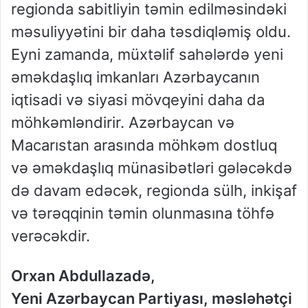
regionda sabitliyin təmin edilməsindəki
məsuliyyətini bir daha təsdiqləmiş oldu.
Eyni zamanda, müxtəlif sahələrdə yeni
əməkdaşlıq imkanları Azərbaycanın
iqtisadi və siyasi mövqeyini daha da
möhkəmləndirir. Azərbaycan və
Macarıstan arasında möhkəm dostluq
və əməkdaşlıq münasibətləri gələcəkdə
də davam edəcək, regionda sülh, inkişaf
və tərəqqinin təmin olunmasına töhfə
verəcəkdir.
Orxan Abdullazadə,
Yeni Azərbaycan Partiyası, məsləhətçi