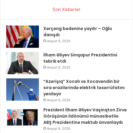
Son Xəbərlər
Xərçəng bədəninə yayılır – Oğlu
danışdı
Avqust 9, 2026
İlham Əliyev Sinqapur Prezidentini
təbrik etdi
Avqust 9, 2026
“Azərişıq” Xocalı və Xocavəndin bir
sıra ərazilərində elektrik təsərrüfatını
yeniləyir
Avqust 9, 2026
Prezident İlham Əliyev Vaşinqton Zirvə
Görüşünün ildönümü münasibətilə
ABŞ Prezidentinə məktub ünvanlayıb
Avqust 8, 2026