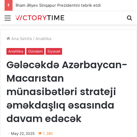
İlham Əliyev Sinqapur Prezidentini təbrik etdi
Menu
A
Ana Səhifə
/
Analitika
Analitika
Gündəm
Siyasət
Gələcəkdə Azərbaycan-
Macarıstan
münasibətləri strateji
əməkdaşlıq əsasında
davam edəcək
May 22, 2025
1. 280