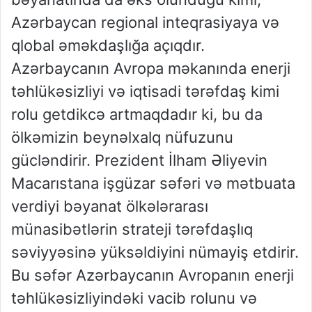
Azərbaycan regional inteqrasiyaya və
qlobal əməkdaşlığa açıqdır.
Azərbaycanın Avropa məkanında enerji
təhlükəsizliyi və iqtisadi tərəfdaş kimi
rolu getdikcə artmaqdadır ki, bu da
ölkəmizin beynəlxalq nüfuzunu
gücləndirir. Prezident İlham Əliyevin
Macarıstana işgüzar səfəri və mətbuata
verdiyi bəyanat ölkələrarası
münasibətlərin strateji tərəfdaşlıq
səviyyəsinə yüksəldiyini nümayiş etdirir.
Bu səfər Azərbaycanın Avropanın enerji
təhlükəsizliyindəki vacib rolunu və