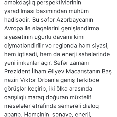
əməkdaşlıq perspektivlərinin
yaradılması baxımından mühüm
hadisədir. Bu səfər Azərbaycanın
Avropa ilə əlaqələrini genişləndirmə
siyasətinin uğurlu davamı kimi
qiymətləndirilir və regionda həm siyasi,
həm iqtisadi, həm də enerji sahələrində
yeni imkanlar açır. Səfər zamanı
Prezident İlham Əliyev Macarıstanın Baş
naziri Viktor Orbanla geniş tərkibdə
görüşlər keçirib, iki ölkə arasında
qarşılıqlı maraq doğuran müxtəlif
məsələlər ətrafında səmərəli dialoq
aparıb. Həmçinin, sənaye, enerji,