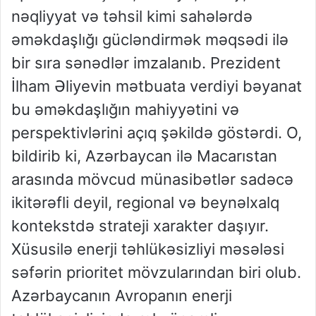
nəqliyyat və təhsil kimi sahələrdə
əməkdaşlığı gücləndirmək məqsədi ilə
bir sıra sənədlər imzalanıb. Prezident
İlham Əliyevin mətbuata verdiyi bəyanat
bu əməkdaşlığın mahiyyətini və
perspektivlərini açıq şəkildə göstərdi. O,
bildirib ki, Azərbaycan ilə Macarıstan
arasında mövcud münasibətlər sadəcə
ikitərəfli deyil, regional və beynəlxalq
kontekstdə strateji xarakter daşıyır.
Xüsusilə enerji təhlükəsizliyi məsələsi
səfərin prioritet mövzularından biri olub.
Azərbaycanın Avropanın enerji