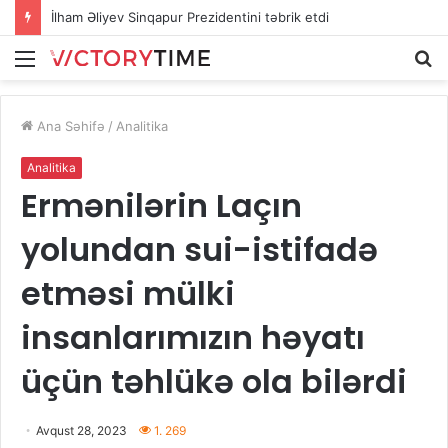
İlham Əliyev Sinqapur Prezidentini təbrik etdi
Menu
Ax
Ana Səhifə
/
Analitika
Analitika
Ermənilərin Laçın
yolundan sui-istifadə
etməsi mülki
insanlarımızın həyatı
üçün təhlükə ola bilərdi
Avqust 28, 2023
1. 269