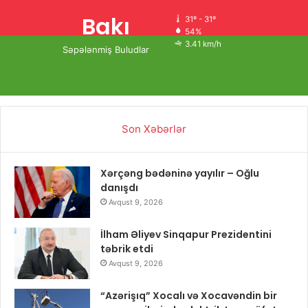
Bakı
31º - 31º
54%
3.41 km/h
Səpələnmiş Buludlar
Son Xəbərlər
Xərçəng bədəninə yayılır – Oğlu
danışdı
Avqust 9, 2026
İlham Əliyev Sinqapur Prezidentini
təbrik etdi
Avqust 9, 2026
“Azərişıq” Xocalı və Xocavəndin bir