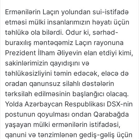
Ermənilərin Laçın yolundan sui-istifadə
etməsi mülki insanlarımızın həyatı üçün
təhlükə ola bilərdi. Odur ki, sərhəd-
buraxılış məntəqəmiz Laçın rayonuna
Prezident İlham Əliyevin elan etdiyi kimi,
sakinlərimizin qayıdışını və
təhlükəsizliyini təmin edəcək, eləcə də
oradan qanunsuz silahlı dəstələrin
tərksilah edilməsinin başlanğıcı olacaq.
Yolda Azərbaycan Respublikası DSX-nin
postunun qoyulması ondan Qarabağda
yaşayan mülki ermənilərin istifadəsi,
qanuni və tənzimlənən gediş-gəliş üçün