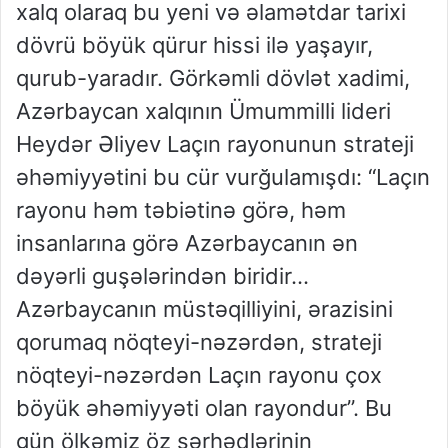
xalq olaraq bu yeni və əlamətdar tarixi
dövrü böyük qürur hissi ilə yaşayır,
qurub-yaradır. Görkəmli dövlət xadimi,
Azərbaycan xalqının Ümummilli lideri
Heydər Əliyev Laçın rayonunun strateji
əhəmiyyətini bu cür vurğulamışdı: “Laçın
rayonu həm təbiətinə görə, həm
insanlarına görə Azərbaycanın ən
dəyərli guşələrindən biridir…
Azərbaycanın müstəqilliyini, ərazisini
qorumaq nöqteyi-nəzərdən, strateji
nöqteyi-nəzərdən Laçın rayonu çox
böyük əhəmiyyəti olan rayondur”. Bu
gün ölkəmiz öz sərhədlərinin