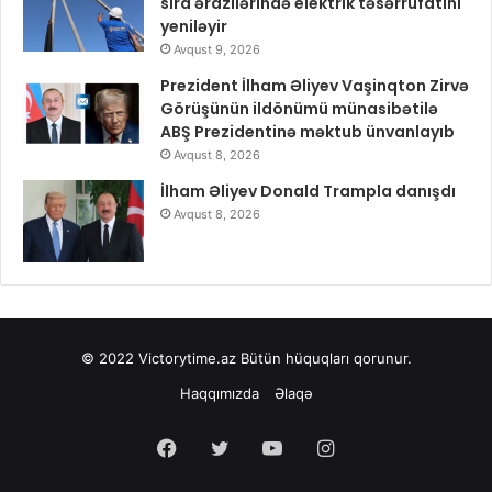
sıra ərazilərində elektrik təsərrüfatını
yeniləyir
Avqust 9, 2026
Prezident İlham Əliyev Vaşinqton Zirvə
Görüşünün ildönümü münasibətilə
ABŞ Prezidentinə məktub ünvanlayıb
Avqust 8, 2026
İlham Əliyev Donald Trampla danışdı
Avqust 8, 2026
© 2022
Victorytime.az
Bütün hüquqları qorunur.
Haqqımızda
Əlaqə
Facebook
Twitter
YouTube
Instagram