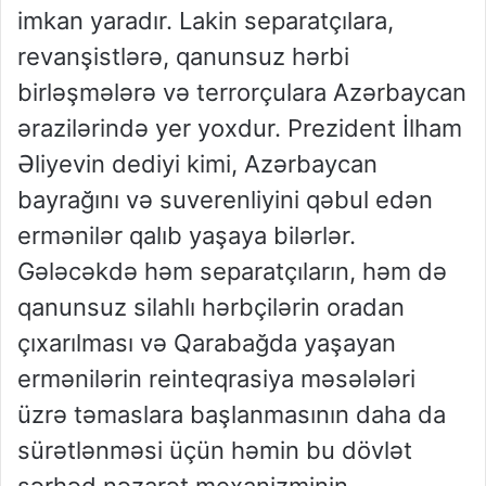
imkan yaradır. Lakin separatçılara,
revanşistlərə, qanunsuz hərbi
birləşmələrə və terrorçulara Azərbaycan
ərazilərində yer yoxdur. Prezident İlham
Əliyevin dediyi kimi, Azərbaycan
bayrağını və suverenliyini qəbul edən
ermənilər qalıb yaşaya bilərlər.
Gələcəkdə həm separatçıların, həm də
qanunsuz silahlı hərbçilərin oradan
çıxarılması və Qarabağda yaşayan
ermənilərin reinteqrasiya məsələləri
üzrə təmaslara başlanmasının daha da
sürətlənməsi üçün həmin bu dövlət
sərhəd nəzarət mexanizminin