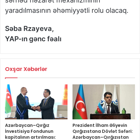
yaradılmasının əhəmiyyətli rolu olacaq.
Səba Rzayeva,
YAP-ın gənc fəalı
Oxşar Xəbərlər
Azərbaycan–Qırğız
Prezident İlham Əliyevin
İnvestisiya Fondunun
Qırğızıstana Dövlət Səfəri:
kapitalının artırılması:
Azərbaycan–Qırğızıstan