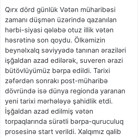
Qırx dörd günlük Vətən müharibəsi
zamanı düşmən üzərində qazanılan
hərbi-siyasi qələbə otuz illik vətən
həsrətinə son qoydu. Ölkəmizin
beynəlxalq səviyyədə tanınan əraziləri
işğaldan azad edilərək, suveren ərazi
bütövlüyümüz bərpa edildi. Tarixi
zəfərdən sonrakı post-müharibə
dövründə isə dünya regionda yaranan
yeni tarixi mərhələyə şahidlik etdi.
İşğaldan azad edilmiş vətən
torpaqlarında sürətli bərpa-quruculuq
prosesinə start verildi. Xalqımız qalib