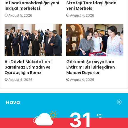
iqtisadi əməkdaşlığın yeni
Strateji Tərəfdaşlığında
inkişaf mərhələsi
Yeni Mərhələ
Avqust 5, 2026
Avqust 4, 2026
Ali Dövlət Mükafatları:
Görkəmli Şəxsiyyətlərə
Sarsılmaz Etimadın və
Ehtiram: Bizi Birləşdirən
Qardaşlığın Rəmzi
Mənəvi Dəyərlər
Avqust 4, 2026
Avqust 4, 2026
Hava
31
℃