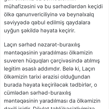
mühafizəsini və bu sərhədlərdən keçidi
ölkə qanunvericiliyinə və beynəlxalq
səviyyədə qəbul edilmiş qaydalara
uyğun şəkildə həyata keçirir.
Laçın sərhəd nəzarət-buraxılış
məntəqəsinin yaradılması ölkəmizin
suveren hüquqları çərçivəsində atılmış
legitim əsaslı addımdır. Belə ki, Laçın
ölkəmizin tarixi ərazisi olduğundan
burada həyata keçiriləcək tədbirlər, o
cümlədən sərhəd-buraxılış
məntəqəsinin yaradılması da ölkəmizin
daxili işidir. Dövlət təhlükəsizliyimizə