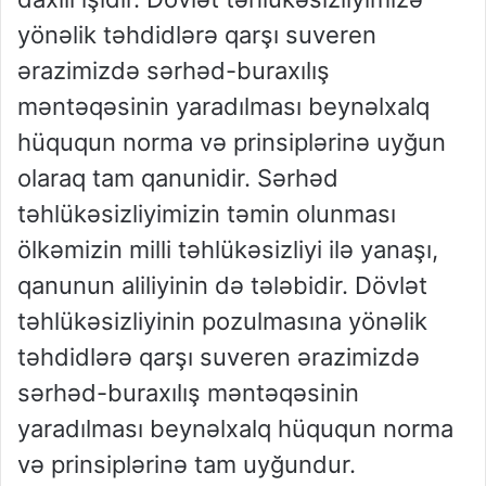
yönəlik təhdidlərə qarşı suveren
ərazimizdə sərhəd-buraxılış
məntəqəsinin yaradılması beynəlxalq
hüququn norma və prinsiplərinə uyğun
olaraq tam qanunidir. Sərhəd
təhlükəsizliyimizin təmin olunması
ölkəmizin milli təhlükəsizliyi ilə yanaşı,
qanunun aliliyinin də tələbidir. Dövlət
təhlükəsizliyinin pozulmasına yönəlik
təhdidlərə qarşı suveren ərazimizdə
sərhəd-buraxılış məntəqəsinin
yaradılması beynəlxalq hüququn norma
və prinsiplərinə tam uyğundur.