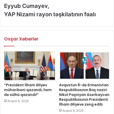
Eyyub Cumayev,
YAP Nizami rayon təşkilatının fəalı
Oxşar Xəbərlər
“Prezident İlham Əliyev
Avqustun 8-də Ermənistan
müharibəni qazandı, həm
Respublikasının Baş naziri
də sülhü qazandı!”
Nikol Paşinyan Azərbaycan
Respublikasının Prezidenti
Avqust 8, 2026
İlham Əliyevə zəng edib
Avqust 8, 2026