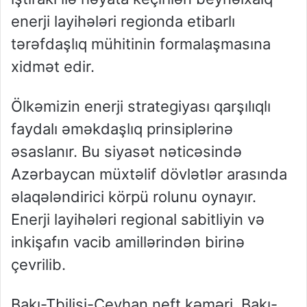
enerji layihələri regionda etibarlı
tərəfdaşlıq mühitinin formalaşmasına
xidmət edir.
Ölkəmizin enerji strategiyası qarşılıqlı
faydalı əməkdaşlıq prinsiplərinə
əsaslanır. Bu siyasət nəticəsində
Azərbaycan müxtəlif dövlətlər arasında
əlaqələndirici körpü rolunu oynayır.
Enerji layihələri regional sabitliyin və
inkişafın vacib amillərindən birinə
çevrilib.
Bakı-Tbilisi-Ceyhan neft kəməri, Bakı-