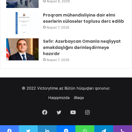
Avqust 8, 2026
Proqram mühəndisliyinə dair elmi
əsərlərin xülasələr toplusu dərc edilib
Avqust 7, 2026
Səfir: Azərbaycan Omanla nəqliyyat
əməkdaşlığını dərinləşdirməyə
hazırdır
Avqust 7, 2026
© 2022
Victorytime.az
Bütün hüquqları qorunur.
Haqqımızda
Əlaqə
Facebook
Twitter
YouTube
Instagram