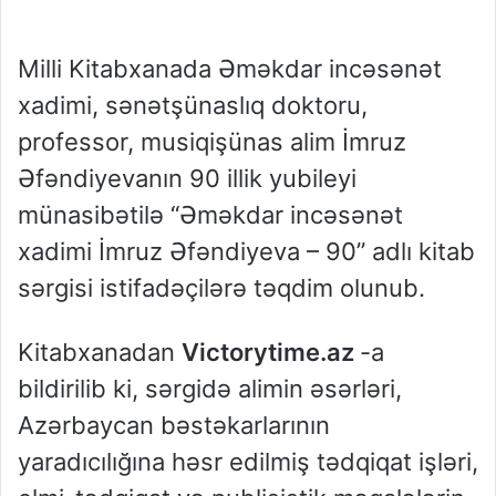
Milli Kitabxanada Əməkdar incəsənət
xadimi, sənətşünaslıq doktoru,
professor, musiqişünas alim İmruz
Əfəndiyevanın 90 illik yubileyi
münasibətilə “Əməkdar incəsənət
xadimi İmruz Əfəndiyeva – 90” adlı kitab
sərgisi istifadəçilərə təqdim olunub.
Kitabxanadan
Victorytime.az
-a
bildirilib ki, sərgidə alimin əsərləri,
Azərbaycan bəstəkarlarının
yaradıcılığına həsr edilmiş tədqiqat işləri,