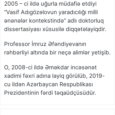
2005 – ci ildə uğurla müdafiə etdiyi
“Vasif Adıgözəlovun yaradıcılığı milli
ənənələr kontekstində” adlı doktorluq
dissertasiyası xüsusilə diqqətəlayiqdir.
Professor İmruz Əfəndiyevanın
rəhbərliyi altında bir neçə alimlər yetişib.
O, 2008-ci ildə Əməkdar incəsənət
xadimi fəxri adına layiq görülüb, 2019-
cu ildən Azərbaycan Respublikası
Prezidentinin fərdi təqaüdçüsüdür.