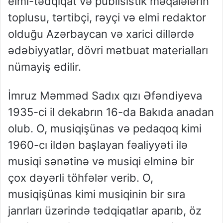
elmi-tədqiqat və publisistik məqalələrin
toplusu, tərtibçi, rəyçi və elmi redaktor
olduğu Azərbaycan və xarici dillərdə
ədəbiyyatlar, dövri mətbuat materialları
nümayiş edilir.
İmruz Məmməd Sadıx qızı Əfəndiyeva
1935-ci il dekabrın 16-da Bakıda anadan
olub. O, musiqişünas və pedaqoq kimi
1960-cı ildən başlayan fəaliyyəti ilə
musiqi sənətinə və musiqi elminə bir
çox dəyərli töhfələr verib. O,
musiqişünas kimi musiqinin bir sıra
janrları üzərində tədqiqatlar aparıb, öz