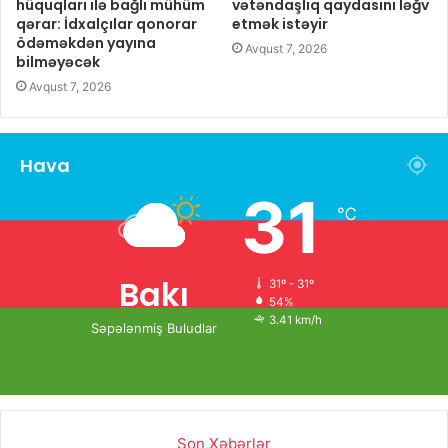
hüquqları ilə bağlı mühüm
vətəndaşlıq qaydasını ləğv
qərar: İdxalçılar qonorar
etmək istəyir
ödəməkdən yayına
Avqust 7, 2026
bilməyəcək
Avqust 7, 2026
Hava
31
℃
Bakı
31º - 31º
54%
3.41 km/h
Səpələnmiş Buludlar
Son Xəbərlər