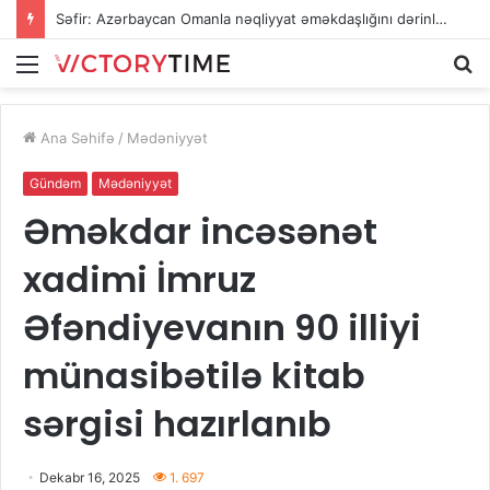
Səfir: Azərbaycan Omanla nəqliyyat əməkdaşlığını dərinləşdirməyə hazırdır
Menu
A
Ana Səhifə
/
Mədəniyyət
Gündəm
Mədəniyyət
Əməkdar incəsənət
xadimi İmruz
Əfəndiyevanın 90 illiyi
münasibətilə kitab
sərgisi hazırlanıb
Dekabr 16, 2025
1. 697