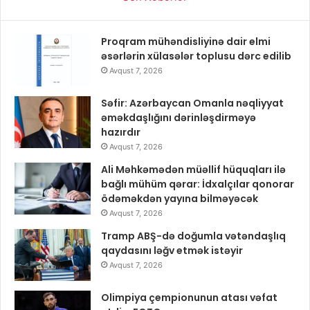
Proqram mühəndisliyinə dair elmi
əsərlərin xülasələr toplusu dərc edilib
Avqust 7, 2026
Səfir: Azərbaycan Omanla nəqliyyat
əməkdaşlığını dərinləşdirməyə
hazırdır
Avqust 7, 2026
Ali Məhkəmədən müəllif hüquqları ilə
bağlı mühüm qərar: İdxalçılar qonorar
ödəməkdən yayına bilməyəcək
Avqust 7, 2026
Tramp ABŞ-də doğumla vətəndaşlıq
qaydasını ləğv etmək istəyir
Avqust 7, 2026
Olimpiya çempionunun atası vəfat