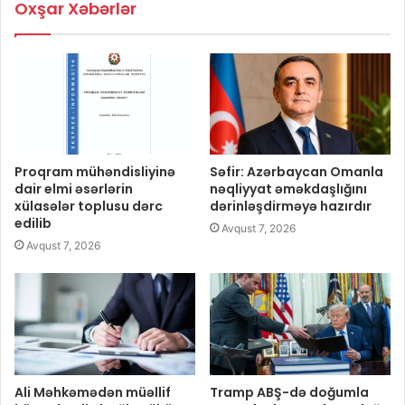
Oxşar Xəbərlər
Proqram mühəndisliyinə
Səfir: Azərbaycan Omanla
dair elmi əsərlərin
nəqliyyat əməkdaşlığını
xülasələr toplusu dərc
dərinləşdirməyə hazırdır
edilib
Avqust 7, 2026
Avqust 7, 2026
Ali Məhkəmədən müəllif
Tramp ABŞ-də doğumla