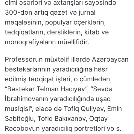
elmi əsərləri və axtarışları sayəsində
300-dən artıq qəzet və jurnal
məqaləsinin, populyar oçerklərin,
tədqiqatların, dərsliklərin, kitab və
monoqrafiyaların müəllifidir.
Professorun müxtəlif illərdə Azərbaycan
bəstəkarlarının yaradıcılığına həsr
edilmiş tədqiqat işləri, o cümlədən,
“Bəstəkar Telman Hacıyev”, “Sevda
İbrahimovanın yaradıcılığında uşaq
musiqisi”, eləcə də Tofiq Quliyev, Emin
Sabitoğlu, Tofiq Bakıxanov, Oqtay
Rəcəbovun yaradıcılıq portretləri və s.