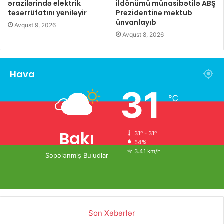
ərazilərində elektrik
ildönümü münasibətilə ABŞ
təsərrüfatını yeniləyir
Prezidentinə məktub
ünvanlayıb
Avqust 9, 2026
Avqust 8, 2026
Hava
31
℃
Bakı
31º - 31º
54%
3.41 km/h
Səpələnmiş Buludlar
Son Xəbərlər