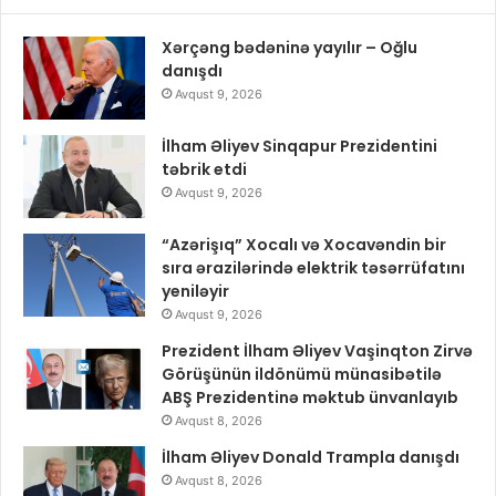
Xərçəng bədəninə yayılır – Oğlu
danışdı
Avqust 9, 2026
İlham Əliyev Sinqapur Prezidentini
təbrik etdi
Avqust 9, 2026
“Azərişıq” Xocalı və Xocavəndin bir
sıra ərazilərində elektrik təsərrüfatını
yeniləyir
Avqust 9, 2026
Prezident İlham Əliyev Vaşinqton Zirvə
Görüşünün ildönümü münasibətilə
ABŞ Prezidentinə məktub ünvanlayıb
Avqust 8, 2026
İlham Əliyev Donald Trampla danışdı
Avqust 8, 2026