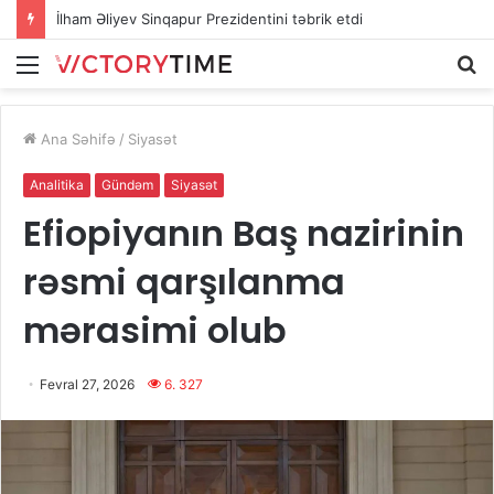
“Azərişıq” Xocalı və Xocavəndin bir sıra ərazilərində elektrik təsərrüfatını yeniləyir
Menu
A
Ana Səhifə
/
Siyasət
Analitika
Gündəm
Siyasət
Efiopiyanın Baş nazirinin
rəsmi qarşılanma
mərasimi olub
Fevral 27, 2026
6. 327