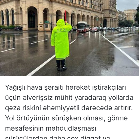
Yağışlı hava şəraiti hərəkət iştirakçıları
üçün əlverişsiz mühit yaradaraq yollarda
qəza riskini əhəmiyyətli dərəcədə artırır.
Yol örtüyünün sürüşkən olması, görmə
məsafəsinin məhdudlaşması
sürücülərdən daha çox diqqət və