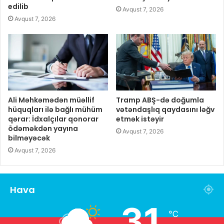
edilib
Avqust 7, 2026
Avqust 7, 2026
Ali Məhkəmədən müəllif
Tramp ABŞ-də doğumla
hüquqları ilə bağlı mühüm
vətəndaşlıq qaydasını ləğv
qərar: İdxalçılar qonorar
etmək istəyir
ödəməkdən yayına
Avqust 7, 2026
bilməyəcək
Avqust 7, 2026
Hava
31
℃