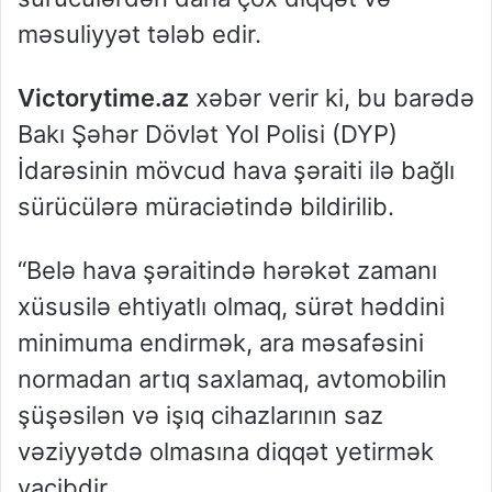
məsuliyyət tələb edir.
Victorytime.az
xəbər verir ki, bu barədə
Bakı Şəhər Dövlət Yol Polisi (DYP)
İdarəsinin mövcud hava şəraiti ilə bağlı
sürücülərə müraciətində bildirilib.
“Belə hava şəraitində hərəkət zamanı
xüsusilə ehtiyatlı olmaq, sürət həddini
minimuma endirmək, ara məsafəsini
normadan artıq saxlamaq, avtomobilin
şüşəsilən və işıq cihazlarının saz
vəziyyətdə olmasına diqqət yetirmək
vacibdir.