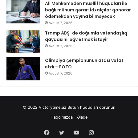
Ali Məhkəmədən müəllif hüquqları ilə
bağlı mühüm qərar: İdxalçılar qonorar
ödəməkdən yayına bilməyəcək
Avqust 7, 2026
Tramp ABŞ-də doğumla vətəndaşlıq
qaydasını ləğv etmək istəyir
Avqust 7, 2026
Olimpiya çempionunun atası vəfat
etdi – FOTO
Avqust 7, 2026
© 2022
Victorytime.az
Bütün hüquqları qorunur.
Haqqımızda
Əlaqə
Facebook
Twitter
YouTube
Instagram