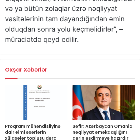
və ya bütün zolaqlar üzrə nəqliyyat
vasitələrinin tam dayandığından əmin
olduqdan sonra yolu keçməlidirlər”, –
müraciətdə qeyd edilir.
Oxşar Xəbərlər
Proqram mühəndisliyinə
Səfir: Azərbaycan Omanla
dair elmi əsərlərin
nəqliyyat əməkdaşlığını
xülasələr toplusu dərc
dərinləşdirməyə hazırdır