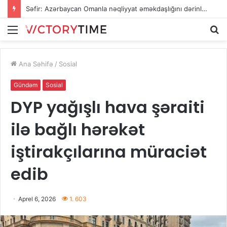
Səfir: Azərbaycan Omanla nəqliyyat əməkdaşlığını dərinləşdirməyə hazırdır
Menu
A
Ana Səhifə
/
Sosial
Gündəm
Sosial
DYP yağışlı hava şəraiti
ilə bağlı hərəkət
iştirakçılarına müraciət
edib
Aprel 6, 2026
1. 603