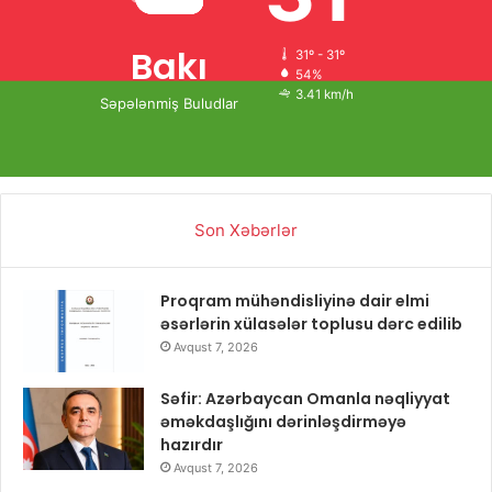
Bakı
31º - 31º
54%
3.41 km/h
Səpələnmiş Buludlar
Son Xəbərlər
Proqram mühəndisliyinə dair elmi
əsərlərin xülasələr toplusu dərc edilib
Avqust 7, 2026
Səfir: Azərbaycan Omanla nəqliyyat
əməkdaşlığını dərinləşdirməyə
hazırdır
Avqust 7, 2026