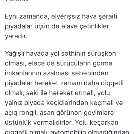
Eyni zamanda, əlverişsiz hava şəraiti
piyadalar üçün də əlavə çətinliklər
yaradır.
Yağışlı havada yol səthinin sürüşkən
olması, eləcə də sürücülərin görmə
imkanlarının azalması səbəbindən
piyadalar hərəkət zamanı daha diqqətli
olmalı, səki ilə hərəkət etməli, yolu
yalnız piyada keçidlərindən keçməli və
açıq rəngli, asan görünən geyimlərə
üstünlük verməlidirlər. Yolu keçərkən
diqqətli olmalı, avtomobilin olmadığından