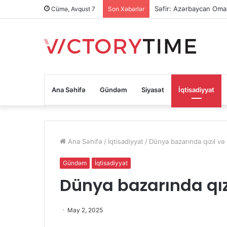
Səfir: Azərbaycan Oman
Cümə, Avqust 7
Son Xəbərlər
Ana Səhifə
Gündəm
Siyasət
İqtisadiyyat
Ana Səhifə
/
İqtisadiyyat
/
Dünya bazarında qızıl v
Gündəm
İqtisadiyyat
Dünya bazarında qı
May 2, 2025