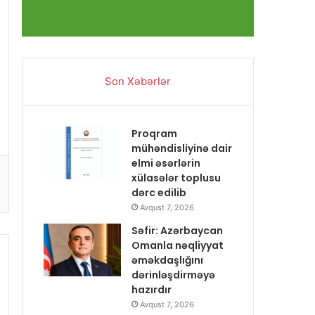
Son Xəbərlər
Proqram
mühəndisliyinə dair
elmi əsərlərin
xülasələr toplusu
dərc edilib
Avqust 7, 2026
Səfir: Azərbaycan
Omanla nəqliyyat
əməkdaşlığını
dərinləşdirməyə
hazırdır
Avqust 7, 2026