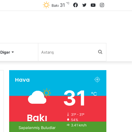
℃
31
Facebook
Twitter
YouTube
Instagram
Bakı
Axtarış
Digər
Hava
31
℃
Bakı
31º - 31º
54%
3.41 km/h
Səpələnmiş Buludlar