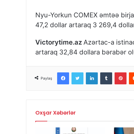
Nyu-Yorkun COMEX əmtəə birjasın
47,2 dollar artaraq 3 269,4 dollar
Victorytime.az
Azərtac-a istina
artaraq 32,84 dollara bərabər o
Facebook
Twitter
LinkedIn
Tumblr
Pinterest
Paylaş
Oxşar Xəbərlər