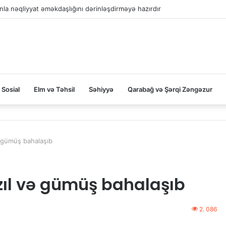
la nəqliyyat əməkdaşlığını dərinləşdirməyə hazırdır
Sosial
Elm və Təhsil
Səhiyyə
Qarabağ və Şərqi Zəngəzur
ə gümüş bahalaşıb
zıl və gümüş bahalaşıb
2. 086