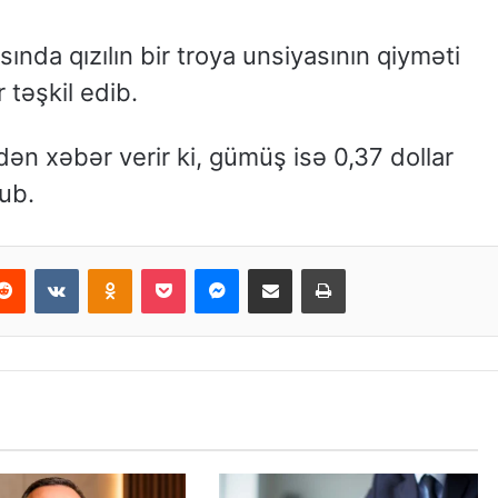
da qızılın bir troya unsiyasının qiyməti
 təşkil edib.
dən xəbər verir ki, gümüş isə 0,37 dollar
lub.
Reddit
VKontakte
Odnoklassniki
Pocket
Messenger
Email ilə paylaş
Print