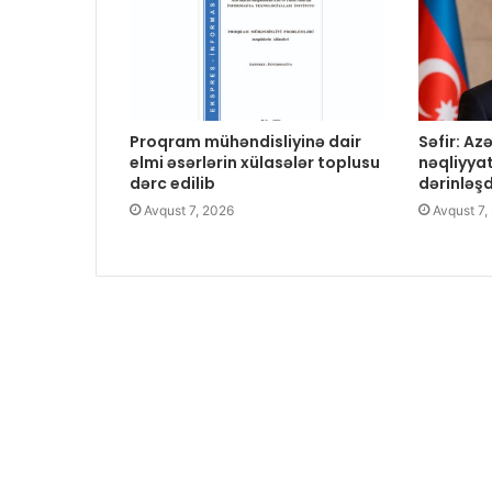
Proqram mühəndisliyinə dair
Səfir: A
elmi əsərlərin xülasələr toplusu
nəqliyya
dərc edilib
dərinləş
Avqust 7, 2026
Avqust 7,