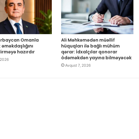
zərbaycan Omanla
Ali Məhkəmədən müəllif
t əməkdaşlığını
hüquqları ilə bağlı mühüm
dirməyə hazırdır
qərar: İdxalçılar qonorar
ödəməkdən yayına bilməyəcək
 2026
Avqust 7, 2026