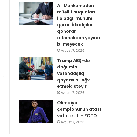
Ali Məhkəmədən
müəllif hüquqları
ilə bağlı mühüm
qərar: İdxalçılar
qonorar
ödəməkdən yayına
bilməyəcək
Avqust 7, 2026
Tramp ABŞ-də
doğumla
vətəndaşlıq
qaydasını ləğv
etmək istəyir
Avqust 7, 2026
Olimpiya
çempionunun atası
vəfat etdi – FOTO
Avqust 7, 2026