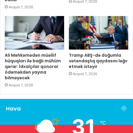
Avqust 7, 2026
Avqust 7, 2026
Ali Məhkəmədən müəllif
Tramp ABŞ-də doğumla
hüquqları ilə bağlı mühüm
vətəndaşlıq qaydasını ləğv
qərar: İdxalçılar qonorar
etmək istəyir
ödəməkdən yayına
Avqust 7, 2026
bilməyəcək
Avqust 7, 2026
Hava
31
℃