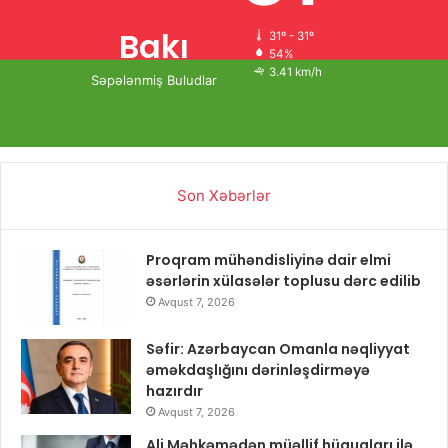
Bakı
31º - 31º
54%
3.41 km/h
Səpələnmiş Buludlar
Son Xəbərlər
Proqram mühəndisliyinə dair elmi
əsərlərin xülasələr toplusu dərc edilib
Avqust 7, 2026
Səfir: Azərbaycan Omanla nəqliyyat
əməkdaşlığını dərinləşdirməyə
hazırdır
Avqust 7, 2026
Ali Məhkəmədən müəllif hüquqları ilə