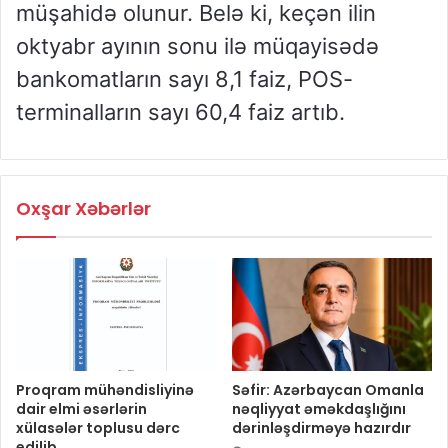
müşahidə olunur. Belə ki, keçən ilin
oktyabr ayının sonu ilə müqayisədə
bankomatların sayı 8,1 faiz, POS-
terminalların sayı 60,4 faiz artıb.
Oxşar Xəbərlər
Proqram mühəndisliyinə
Səfir: Azərbaycan Omanla
dair elmi əsərlərin
nəqliyyat əməkdaşlığını
xülasələr toplusu dərc
dərinləşdirməyə hazırdır
edilib