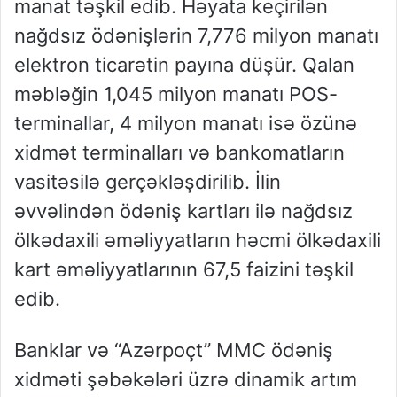
manat təşkil edib. Həyata keçirilən
nağdsız ödənişlərin 7,776 milyon manatı
elektron ticarətin payına düşür. Qalan
məbləğin 1,045 milyon manatı POS-
terminallar, 4 milyon manatı isə özünə
xidmət terminalları və bankomatların
vasitəsilə gerçəkləşdirilib. İlin
əvvəlindən ödəniş kartları ilə nağdsız
ölkədaxili əməliyyatların həcmi ölkədaxili
kart əməliyyatlarının 67,5 faizini təşkil
edib.
Banklar və “Azərpoçt” MMC ödəniş
xidməti şəbəkələri üzrə dinamik artım