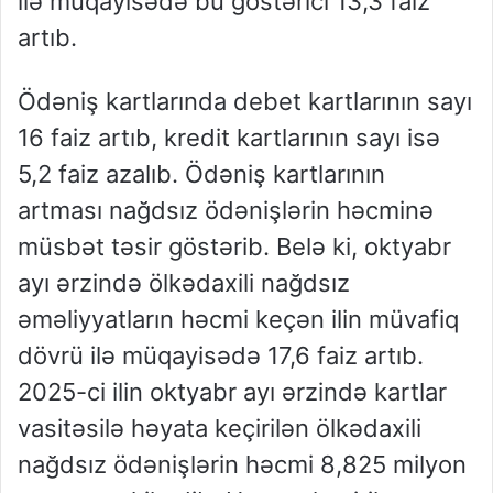
ilə müqayisədə bu göstərici 13,3 faiz
artıb.
Ödəniş kartlarında debet kartlarının sayı
16 faiz artıb, kredit kartlarının sayı isə
5,2 faiz azalıb. Ödəniş kartlarının
artması nağdsız ödənişlərin həcminə
müsbət təsir göstərib. Belə ki, oktyabr
ayı ərzində ölkədaxili nağdsız
əməliyyatların həcmi keçən ilin müvafiq
dövrü ilə müqayisədə 17,6 faiz artıb.
2025-ci ilin oktyabr ayı ərzində kartlar
vasitəsilə həyata keçirilən ölkədaxili
nağdsız ödənişlərin həcmi 8,825 milyon