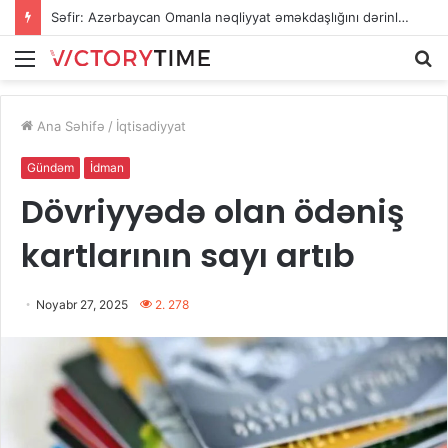
Səfir: Azərbaycan Omanla nəqliyyat əməkdaşlığını dərinləşdirməyə hazırdır
Menu
A
Ana Səhifə
/
İqtisadiyyat
Gündəm
İdman
Dövriyyədə olan ödəniş
kartlarının sayı artıb
Noyabr 27, 2025
2. 278