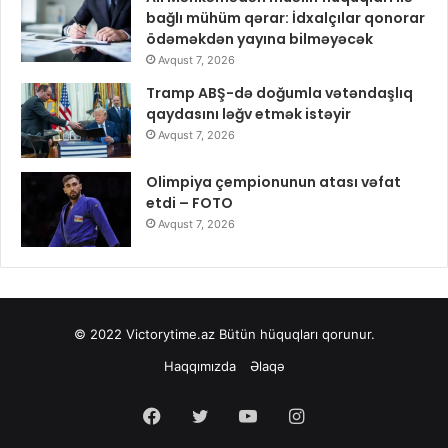
bağlı mühüm qərar: İdxalçılar qonorar
ödəməkdən yayına bilməyəcək
Avqust 7, 2026
Tramp ABŞ-də doğumla vətəndaşlıq
qaydasını ləğv etmək istəyir
Avqust 7, 2026
Olimpiya çempionunun atası vəfat
etdi – FOTO
Avqust 7, 2026
© 2022
Victorytime.az
Bütün hüquqları qorunur.
Haqqımızda
Əlaqə
Facebook
Twitter
YouTube
Instagram