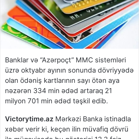
Banklar və “Azərpoçt” MMC sistemləri
üzrə oktyabr ayının sonunda dövriyyədə
olan ödəniş kartlarının sayı ötən aya
nəzərən 334 min ədəd artaraq 21
milyon 701 min ədəd təşkil edib.
Victorytime.az
Mərkəzi Banka istinadla
xəbər verir ki, keçən ilin müvafiq dövrü