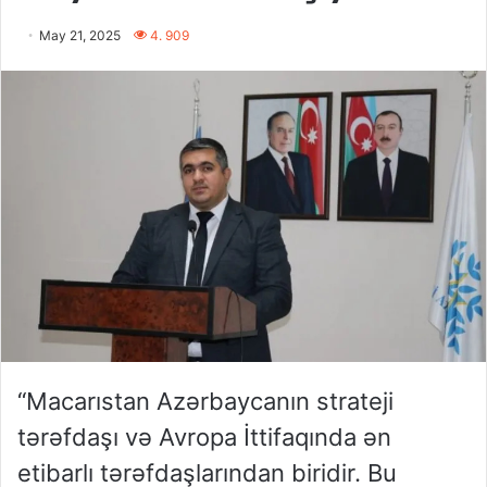
May 21, 2025
4. 909
“Macarıstan Azərbaycanın strateji
tərəfdaşı və Avropa İttifaqında ən
etibarlı tərəfdaşlarından biridir. Bu