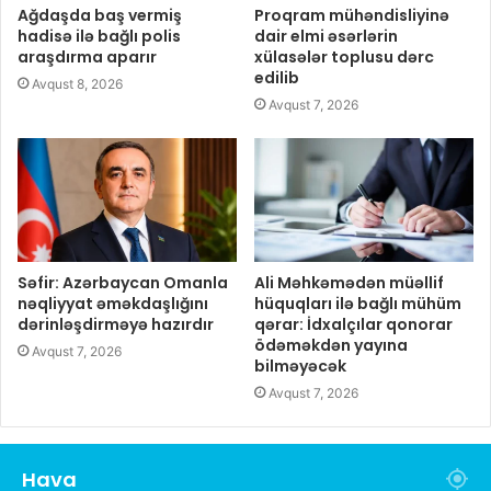
Ağdaşda baş vermiş
Proqram mühəndisliyinə
hadisə ilə bağlı polis
dair elmi əsərlərin
araşdırma aparır
xülasələr toplusu dərc
edilib
Avqust 8, 2026
Avqust 7, 2026
Səfir: Azərbaycan Omanla
Ali Məhkəmədən müəllif
nəqliyyat əməkdaşlığını
hüquqları ilə bağlı mühüm
dərinləşdirməyə hazırdır
qərar: İdxalçılar qonorar
ödəməkdən yayına
Avqust 7, 2026
bilməyəcək
Avqust 7, 2026
Hava