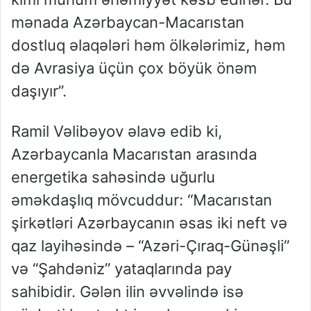
mənada Azərbaycan-Macarıstan
dostluq əlaqələri həm ölkələrimiz, həm
də Avrasiya üçün çox böyük önəm
daşıyır”.
Ramil Vəlibəyov əlavə edib ki,
Azərbaycanla Macarıstan arasında
energetika sahəsində uğurlu
əməkdaşlıq mövcuddur: “Macarıstan
şirkətləri Azərbaycanın əsas iki neft və
qaz layihəsində – “Azəri-Çıraq-Günəşli”
və “Şahdəniz” yataqlarında pay
sahibidir. Gələn ilin əvvəlində isə