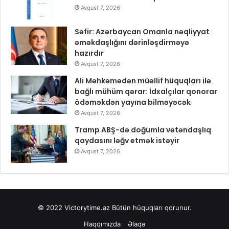
Avqust 7, 2026
Səfir: Azərbaycan Omanla nəqliyyat
əməkdaşlığını dərinləşdirməyə
hazırdır
Avqust 7, 2026
Ali Məhkəmədən müəllif hüquqları ilə
bağlı mühüm qərar: İdxalçılar qonorar
ödəməkdən yayına bilməyəcək
Avqust 7, 2026
Tramp ABŞ-də doğumla vətəndaşlıq
qaydasını ləğv etmək istəyir
Avqust 7, 2026
© 2022
Victorytime.az
Bütün hüquqları qorunur.
Haqqımızda
Əlaqə