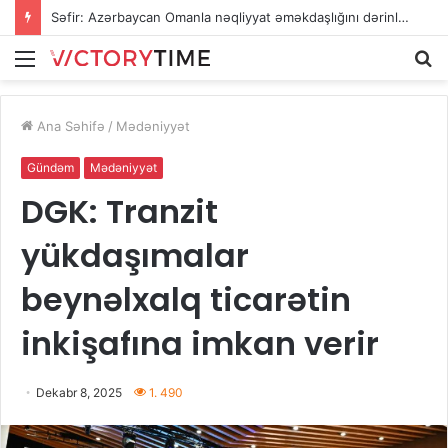
Səfir: Azərbaycan Omanla nəqliyyat əməkdaşlığını dərinləşdirməyə hazırdır
Menu
A
Ana Səhifə
/
Mədəniyyət
Gündəm
Mədəniyyət
DGK: Tranzit
yükdaşımalar
beynəlxalq ticarətin
inkişafına imkan verir
Dekabr 8, 2025
1. 490