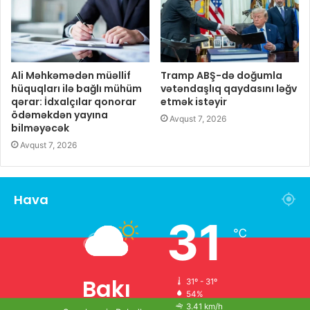
Ali Məhkəmədən müəllif
Tramp ABŞ-də doğumla
hüquqları ilə bağlı mühüm
vətəndaşlıq qaydasını ləğv
qərar: İdxalçılar qonorar
etmək istəyir
ödəməkdən yayına
Avqust 7, 2026
bilməyəcək
Avqust 7, 2026
Hava
31
℃
Bakı
31º - 31º
54%
3.41 km/h