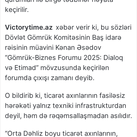
keçirilir.
Victorytime.az
xəbər verir ki, bu sözləri
Dövlət Gömrük Komitəsinin Baş idarə
rəisinin müavini Kənan Əsədov
“Gömrük-Biznes Forumu 2025: Dialoq
və Etimad” mövzusunda keçirilən
forumda çıxışı zamanı deyib.
O bildirib ki, ticarət axınlarının fasiləsiz
hərəkəti yalnız texniki infrastrukturdan
deyil, həm də rəqəmsallaşmadan asılıdır.
“Orta Dəhliz boyu ticarət axınlarının,