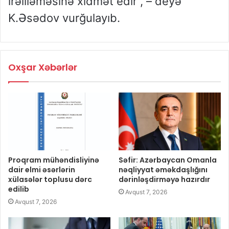
irəliləməsinə xidmət edir”, – deyə
K.Əsədov vurğulayıb.
Oxşar Xəbərlər
Proqram mühəndisliyinə
Səfir: Azərbaycan Omanla
dair elmi əsərlərin
nəqliyyat əməkdaşlığını
xülasələr toplusu dərc
dərinləşdirməyə hazırdır
edilib
Avqust 7, 2026
Avqust 7, 2026