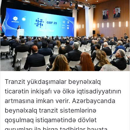
Tranzit yükdaşımalar beynəlxalq
ticarətin inkişafı və ölkə iqtisadiyyatının
artmasına imkan verir. Azərbaycanda
beynəlxalq tranzit sistemlərinə
qoşulmaq istiqamətində dövlət
qurumları ilə birgə tədbirlər həyata