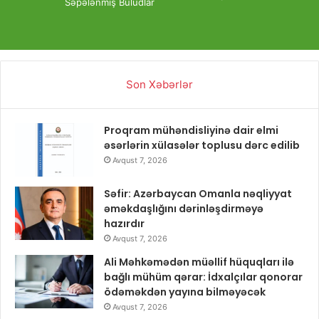
Səpələnmiş Buludlar
Son Xəbərlər
Proqram mühəndisliyinə dair elmi
əsərlərin xülasələr toplusu dərc edilib
Avqust 7, 2026
Səfir: Azərbaycan Omanla nəqliyyat
əməkdaşlığını dərinləşdirməyə
hazırdır
Avqust 7, 2026
Ali Məhkəmədən müəllif hüquqları ilə
bağlı mühüm qərar: İdxalçılar qonorar
ödəməkdən yayına bilməyəcək
Avqust 7, 2026