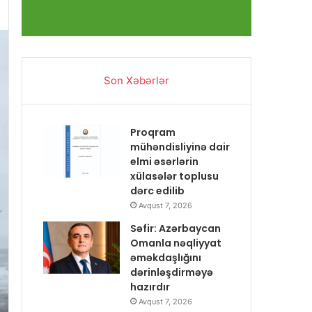
Son Xəbərlər
Proqram
mühəndisliyinə dair
elmi əsərlərin
xülasələr toplusu
dərc edilib
Avqust 7, 2026
Səfir: Azərbaycan
Omanla nəqliyyat
əməkdaşlığını
dərinləşdirməyə
hazırdır
Avqust 7, 2026