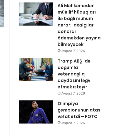
Ali Məhkəmədən
müəllif hüquqları
ilə bağlı mühüm
qərar: İdxalçılar
qonorar
ödəməkdən yayına
bilməyəcək
Avqust 7, 2026
Tramp ABŞ-də
doğumla
vətəndaşlıq
qaydasını ləğv
etmək istəyir
Avqust 7, 2026
Olimpiya
çempionunun atası
vəfat etdi – FOTO
Avqust 7, 2026