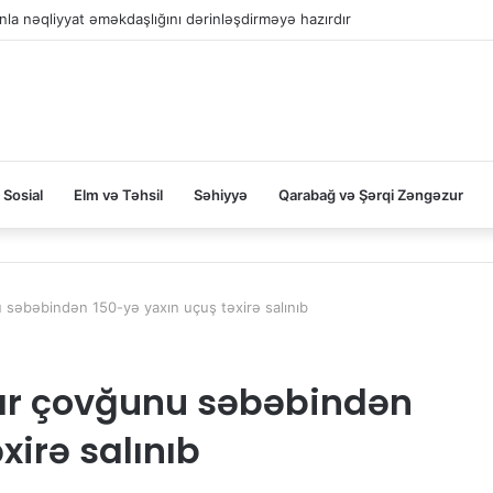
la nəqliyyat əməkdaşlığını dərinləşdirməyə hazırdır
Sosial
Elm və Təhsil
Səhiyyə
Qarabağ və Şərqi Zəngəzur
səbəbindən 150-yə yaxın uçuş təxirə salınıb
ar çovğunu səbəbindən
xirə salınıb