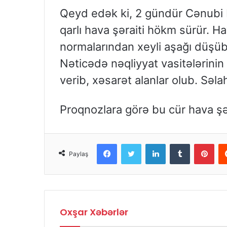
Qeyd edək ki, 2 gündür Cənubi 
qarlı hava şəraiti hökm sürür.
normalarından xeyli aşağı düşüb,
Nəticədə nəqliyyat vasitələrini
verib, xəsarət alanlar olub. Səla
Proqnozlara görə bu cür hava şə
Facebook
Twitter
LinkedIn
Tumblr
Pinterest
Paylaş
Oxşar Xəbərlər