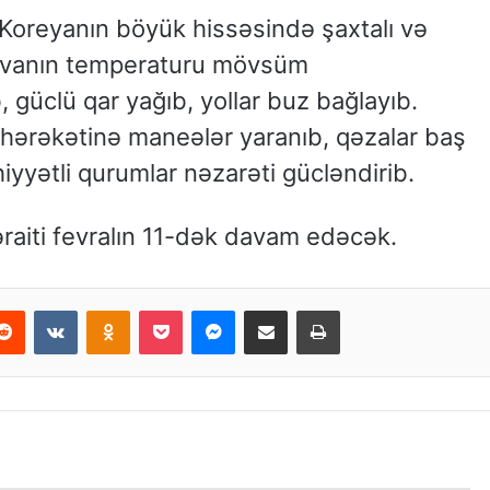
Koreyanın böyük hissəsində şaxtalı və
 Havanın temperaturu mövsüm
 güclü qar yağıb, yollar buz bağlayıb.
n hərəkətinə maneələr yaranıb, qəzalar baş
hiyyətli qurumlar nəzarəti gücləndirib.
raiti fevralın 11-dək davam edəcək.
Reddit
VKontakte
Odnoklassniki
Pocket
Messenger
Email ilə paylaş
Print