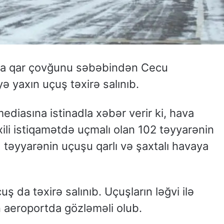
da qar çovğunu səbəbindən Cecu
 yaxın uçuş təxirə salınıb.
diasına istinadla xəbər verir ki, hava
ili istiqamətdə uçmalı olan 102 təyyarənin
 təyyarənin uçuşu qarlı və şaxtalı havaya
 da təxirə salınıb. Uçuşların ləğvi ilə
 aeroportda gözləməli olub.