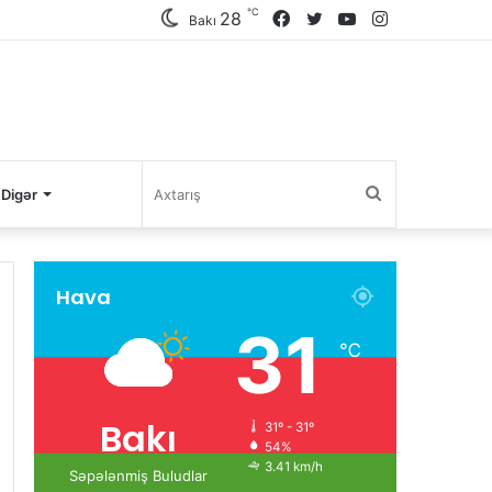
℃
28
Facebook
Twitter
YouTube
Instagram
Bakı
Axtarış
Digər
Hava
31
℃
Bakı
31º - 31º
54%
3.41 km/h
Səpələnmiş Buludlar