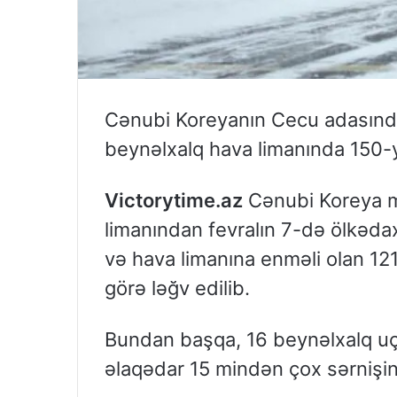
Cənubi Koreyanın Cecu adasın
beynəlxalq hava limanında 150-yə
Victorytime.az
Cənubi Koreya me
limanından fevralın 7-də ölkədax
və hava limanına enməli olan 121
görə ləğv edilib.
Bundan başqa, 16 beynəlxalq uçuş
əlaqədar 15 mindən çox sərnişin