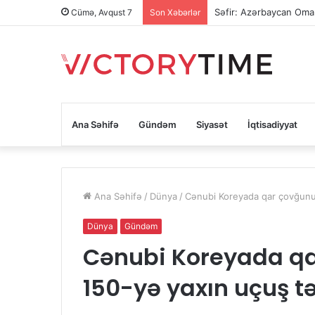
Səfir: Azərbaycan Oman
Cümə, Avqust 7
Son Xəbərlər
Ana Səhifə
Gündəm
Siyasət
İqtisadiyyat
Ana Səhifə
/
Dünya
/
Cənubi Koreyada qar çovğunu 
Dünya
Gündəm
Cənubi Koreyada q
150-yə yaxın uçuş tə