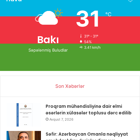
31
℃
Bakı
31º - 31º
54%
3.41 km/h
Səpələnmiş Buludlar
Son Xəbərlər
Proqram mühəndisliyinə dair elmi
əsərlərin xülasələr toplusu dərc edilib
Avqust 7, 2026
Səfir: Azərbaycan Omanla nəqliyyat