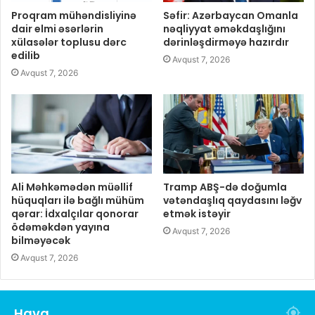
Proqram mühəndisliyinə
Səfir: Azərbaycan Omanla
dair elmi əsərlərin
nəqliyyat əməkdaşlığını
xülasələr toplusu dərc
dərinləşdirməyə hazırdır
edilib
Avqust 7, 2026
Avqust 7, 2026
Ali Məhkəmədən müəllif
Tramp ABŞ-də doğumla
hüquqları ilə bağlı mühüm
vətəndaşlıq qaydasını ləğv
qərar: İdxalçılar qonorar
etmək istəyir
ödəməkdən yayına
Avqust 7, 2026
bilməyəcək
Avqust 7, 2026
Hava