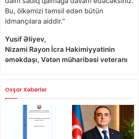
daim sadiq qalmağa davam edəcəksiniz.
Bu, ölkəmizi təmsil edən bütün
idmançılara aiddir.”
Yusif Əliyev,
Nizami Rayon İcra Hakimiyyətinin
əməkdaşı, Vətən müharibəsi veteranı
Oxşar Xəbərlər