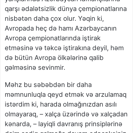
qarşı ədalətsizlik dünya çempionatlarına
nisbətən daha çox olur. Yəqin ki,
Avropada heç də hamı Azərbaycanın
Avropa çempionatlarında iştirak
etməsinə və təkcə iştirakına deyil, həm
də bütün Avropa ölkələrinə qalib
gəlməsinə sevinmir.
Məhz bu səbəbdən bir daha
məmnunluqla qeyd etmək və arzulamaq
istərdim ki, harada olmağınızdan asılı
olmayaraq, – xalça üzərində və xalçadan
kənarda, – layiqli davranış prinsiplərinə