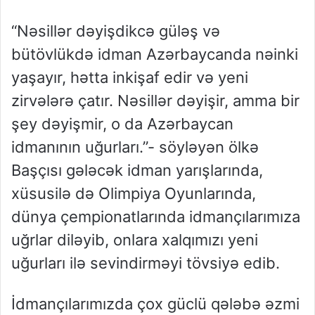
“Nəsillər dəyişdikcə güləş və
bütövlükdə idman Azərbaycanda nəinki
yaşayır, hətta inkişaf edir və yeni
zirvələrə çatır. Nəsillər dəyişir, amma bir
şey dəyişmir, o da Azərbaycan
idmanının uğurları.”- söyləyən ölkə
Başçısı gələcək idman yarışlarında,
xüsusilə də Olimpiya Oyunlarında,
dünya çempionatlarında idmançılarımıza
uğrlar diləyib, onlara xalqımızı yeni
uğurları ilə sevindirməyi tövsiyə edib.
İdmançılarımızda çox güclü qələbə əzmi