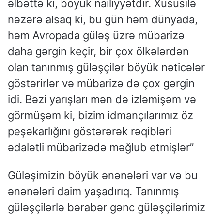
əlbəttə ki, böyük nailiyyətdir. Xüsusilə
nəzərə alsaq ki, bu gün həm dünyada,
həm Avropada güləş üzrə mübarizə
daha gərgin keçir, bir çox ölkələrdən
olan tanınmış güləşçilər böyük nəticələr
göstərirlər və mübarizə də çox gərgin
idi. Bəzi yarışları mən də izləmişəm və
görmüşəm ki, bizim idmançılarımız öz
peşəkarlığını göstərərək rəqibləri
ədalətli mübarizədə məğlub etmişlər”
Güləşimizin böyük ənənələri var və bu
ənənələri daim yaşadırıq. Tanınmış
güləşçilərlə bərabər gənc güləşçilərimiz