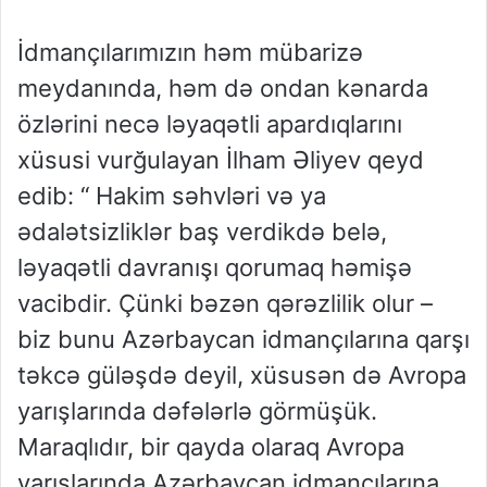
İdmançılarımızın həm mübarizə
meydanında, həm də ondan kənarda
özlərini necə ləyaqətli apardıqlarını
xüsusi vurğulayan İlham Əliyev qeyd
edib: “ Hakim səhvləri və ya
ədalətsizliklər baş verdikdə belə,
ləyaqətli davranışı qorumaq həmişə
vacibdir. Çünki bəzən qərəzlilik olur –
biz bunu Azərbaycan idmançılarına qarşı
təkcə güləşdə deyil, xüsusən də Avropa
yarışlarında dəfələrlə görmüşük.
Maraqlıdır, bir qayda olaraq Avropa
yarışlarında Azərbaycan idmançılarına