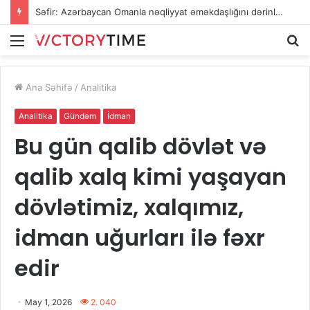
Səfir: Azərbaycan Omanla nəqliyyat əməkdaşlığını dərinləşdirməyə hazırdır
Menu
A
Ana Səhifə
/
Analitika
Analitika
Gündəm
İdman
Bu gün qalib dövlət və
qalib xalq kimi yaşayan
dövlətimiz, xalqımız,
idman uğurları ilə fəxr
edir
May 1, 2026
2. 040