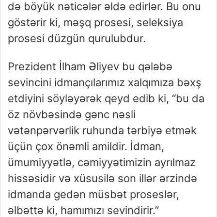
də böyük nəticələr əldə edirlər. Bu onu
göstərir ki, məşq prosesi, seleksiya
prosesi düzgün qurulubdur.
Prezident İlham Əliyev bu qələbə
sevincini idmançılarımız xalqımıza bəxş
etdiyini söyləyərək qeyd edib ki, “bu da
öz növbəsində gənc nəsli
vətənpərvərlik ruhunda tərbiyə etmək
üçün çox önəmli amildir. İdman,
ümumiyyətlə, cəmiyyətimizin ayrılmaz
hissəsidir və xüsusilə son illər ərzində
idmanda gedən müsbət proseslər,
əlbəttə ki, hamımızı sevindirir.”