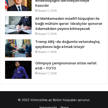
əməkdaşlığını dərinləşdirməyə
hazırdır
Avqust 7, 2026
Ali Məhkəmədən müəllif hüquqları ilə
bağlı mühüm qərar: İdxalçılar qonorar
ödəməkdən yayına bilməyəcək
Avqust 7, 2026
Tramp ABŞ-də doğumla vətəndaşlıq
qaydasını ləğv etmək istəyir
Avqust 7, 2026
Olimpiya çempionunun atası vəfat
etdi – FOTO
Avqust 7, 2026
© 2022
Victorytime.az
Bütün hüquqları qorunur.
Haqqımızda
Əlaqə