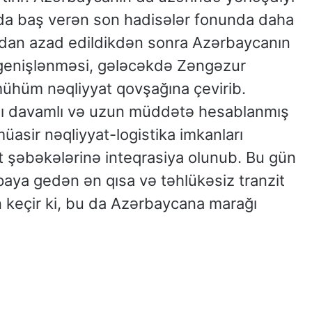
da baş verən son hadisələr fonunda daha
aldan azad edildikdən sonra Azərbaycanın
n genişlənməsi, gələcəkdə Zəngəzur
 mühüm nəqliyyat qovşağına çevirib.
ığı davamlı və uzun müddətə hesablanmış
asir nəqliyyat-logistika imkanları
at şəbəkələrinə inteqrasiya olunub. Bu gün
aya gedən ən qısa və təhlükəsiz tranzit
n keçir ki, bu da Azərbaycana marağı