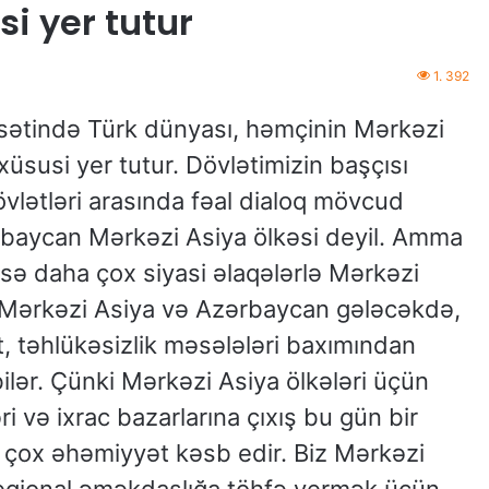
i yer tutur
1. 392
asətində Türk dünyası, həmçinin Mərkəzi
xüsusi yer tutur. Dövlətimizin başçısı
vlətləri arasında fəal dialoq mövcud
rbaycan Mərkəzi Asiya ölkəsi deyil. Amma
 isə daha çox siyasi əlaqələrlə Mərkəzi
ə, Mərkəzi Asiya və Azərbaycan gələcəkdə,
t, təhlükəsizlik məsələləri baxımından
ilər. Çünki Mərkəzi Asiya ölkələri üçün
ri və ixrac bazarlarına çıxış bu gün bir
çox əhəmiyyət kəsb edir. Biz Mərkəzi