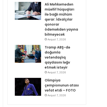
Ali Məhkəmədən
müəllif hüquqları
ilə bağlı mühüm
qərar: İdxalçılar
qonorar
ödəməkdən yayına
bilməyəcək
Avqust 7, 2026
Tramp ABŞ-də
doğumla
vətəndaşlıq
qaydasını ləğv
etmək istəyir
Avqust 7, 2026
Olimpiya
çempionunun atası
vəfat etdi – FOTO
Avqust 7, 2026