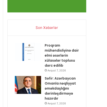
Son Xəbərlər
Proqram
mühəndisliyinə dair
elmi əsərlərin
xülasələr toplusu
dərc edilib
Avqust 7, 2026
Səfir: Azərbaycan
Omanla nəqliyyat
əməkdaşlığını
dərinləşdirməyə
hazırdır
Avqust 7, 2026