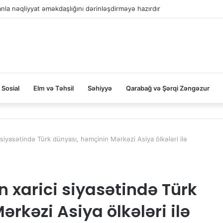
la nəqliyyat əməkdaşlığını dərinləşdirməyə hazırdır
Sosial
Elm və Təhsil
Səhiyyə
Qarabağ və Şərqi Zəngəzur
siyasətində Türk dünyası, həmçinin Mərkəzi Asiya ölkələri ilə
 xarici siyasətində Türk
rkəzi Asiya ölkələri ilə