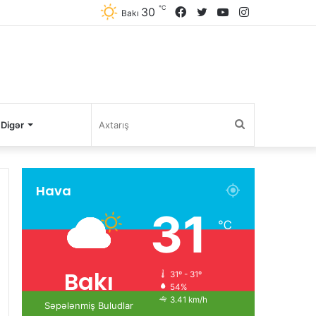
℃
Facebook
Twitter
YouTube
Instagram
30
Bakı
Axtarış
Digər
Hava
31
℃
Bakı
31º - 31º
54%
3.41 km/h
Səpələnmiş Buludlar