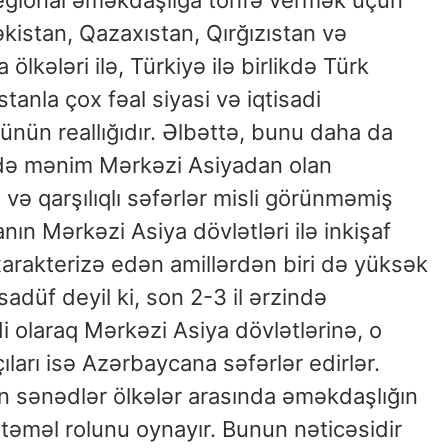
regional əməkdaşlığa töhfə vermək üçün
əkistan, Qazaxıstan, Qırğızıstan və
lkələri ilə, Türkiyə ilə birlikdə Türk
stanla çox fəal siyasi və iqtisadi
ünün reallığıdır. Əlbəttə, bunu daha da
 ildə mənim Mərkəzi Asiyadan olan
m və qarşılıqlı səfərlər misli görünməmiş
n Mərkəzi Asiya dövlətləri ilə inkişaf
xarakterizə edən amillərdən biri də yüksək
əsadüf deyil ki, son 2-3 il ərzində
 olaraq Mərkəzi Asiya dövlətlərinə, o
ları isə Azərbaycana səfərlər edirlər.
n sənədlər ölkələr arasında əməkdaşlığın
əməl rolunu oynayır. Bunun nəticəsidir