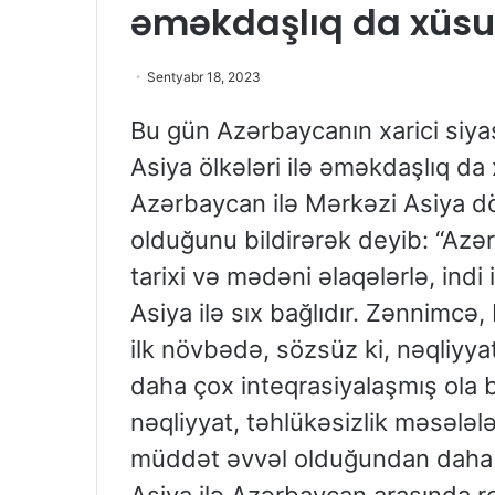
əməkdaşlıq da xüsus
Sentyabr 18, 2023
Bu gün Azərbaycanın xarici siy
Asiya ölkələri ilə əməkdaşlıq da 
Azərbaycan ilə Mərkəzi Asiya dö
olduğunu bildirərək deyib: “Azə
tarixi və mədəni əlaqələrlə, indi
Asiya ilə sıx bağlıdır. Zənnimc
ilk növbədə, sözsüz ki, nəqliyya
daha çox inteqrasiyalaşmış ola b
nəqliyyat, təhlükəsizlik məsələlə
müddət əvvəl olduğundan daha 