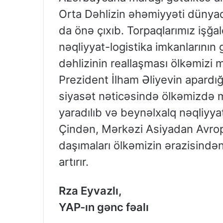
Orta Dəhlizin əhəmiyyəti dünya
da önə çıxıb. Torpaqlarımız işğ
nəqliyyat-logistika imkanlarını
dəhlizinin reallaşması ölkəmizi
Prezident İlham Əliyevin apard
siyasət nəticəsində ölkəmizdə mü
yaradılıb və beynəlxalq nəqliyy
Çindən, Mərkəzi Asiyadan Avrop
daşımaları ölkəmizin ərazisində
artırır.
Rza Eyvazlı,
YAP-ın gənc fəalı