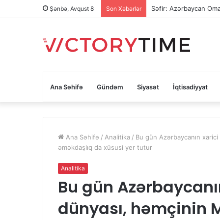
Səfir: Azərbaycan Oman
Şənbə, Avqust 8
Son Xəbərlər
Ana Səhifə
Gündəm
Siyasət
İqtisadiyyat
Ana Səhifə
/
Analitika
/
Bu gün Azərbaycanın xarici 
əməkdaşlıq da xüsusi yer tutur
Analitika
Bu gün Azərbaycanın
dünyası, həmçinin Mə