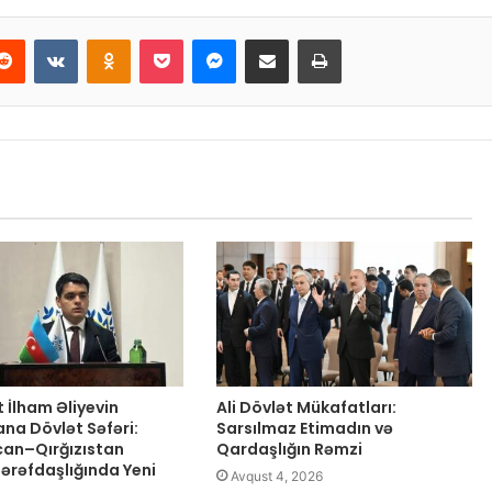
erest
Reddit
VKontakte
Odnoklassniki
Pocket
Messenger
Email ilə paylaş
Print
 İlham Əliyevin
Ali Dövlət Mükafatları:
ana Dövlət Səfəri:
Sarsılmaz Etimadın və
an–Qırğızıstan
Qardaşlığın Rəmzi
Tərəfdaşlığında Yeni
Avqust 4, 2026