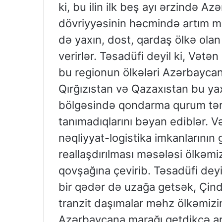
ki, bu ilin ilk beş ayı ərzində Az
dövriyyəsinin həcmində artım m
də yaxın, dost, qardaş ölkə ol
verirlər. Təsadüfi deyil ki, Vət
bu regionun ölkələri Azərbaycan
Qırğızıstan və Qazaxıstan bu y
bölgəsində qondarma qurum tərəf
tanımadıqlarını bəyan ediblər.
nəqliyyat-logistika imkanlarının
reallaşdırılması məsələsi ölkəm
qovşağına çevirib. Təsadüfi deyi
bir qədər də uzağa getsək, Çin
tranzit daşımalar məhz ölkəmizin
Azərbaycana marağı getdikcə art