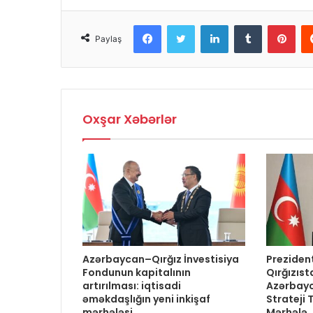
Facebook
Twitter
LinkedIn
Tumblr
Pint
Paylaş
Oxşar Xəbərlər
Azərbaycan–Qırğız İnvestisiya
Prezident
Fondunun kapitalının
Qırğızıst
artırılması: iqtisadi
Azərbayc
əməkdaşlığın yeni inkişaf
Strateji 
mərhələsi
Mərhələ