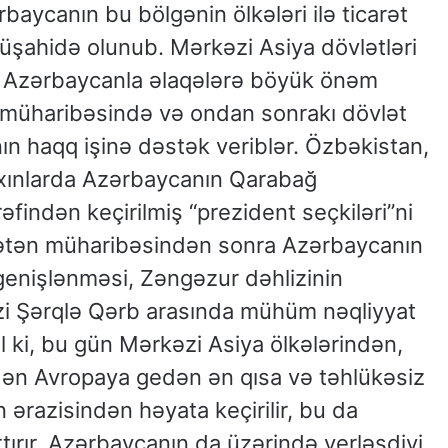
ərbaycanın bu bölgənin ölkələri ilə ticarət
üşahidə olunub. Mərkəzi Asiya dövlətləri
an Azərbaycanla əlaqələrə böyük önəm
ən müharibəsində və ondan sonrakı dövlət
ın haqq işinə dəstək veriblər. Özbəkistan,
axınlarda Azərbaycanın Qarabağ
indən keçirilmiş “prezident seçkiləri”ni
 Vətən müharibəsindən sonra Azərbaycanın
 genişlənməsi, Zəngəzur dəhlizinin
izi Şərqlə Qərb arasında mühüm nəqliyyat
l ki, bu gün Mərkəzi Asiya ölkələrindən,
dən Avropaya gedən ən qısa və təhlükəsiz
 ərazisindən həyata keçirilir, bu da
ırır. Azərbaycanın da üzərində yerləşdiyi