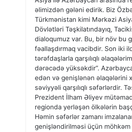
Asiya ilə Azərbaycan arasında 
əlimizdən gələni edirik. Biz Özb
Türkmənistan kimi Mərkəzi Asiya ö
Dövlətləri Təşkilatındayıq, Taciki
dialoqumuz var. Bu, bir növ bu g
fəallaşdırmaq vacibdir. Son iki
tərəfdaşlarla qarşılıqlı əlaqələri
dərəcədə yüksəkdir”. Azərbaycanı
edən və genişlənən əlaqələrini 
səviyyəli qarşılıqlı səfərlərdir. T
Prezident İlham Əliyev mütəmadi
regionda yerləşən ölkələrin başçı
Həmin səfərlər zamanı imzalana
genişləndirilməsi üçün möhkəm t