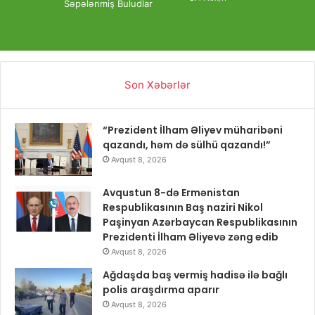
Səpələnmiş Buludlar
Son Xəbərlər
“Prezident İlham Əliyev müharibəni
qazandı, həm də sülhü qazandı!”
Avqust 8, 2026
Avqustun 8-də Ermənistan
Respublikasının Baş naziri Nikol
Paşinyan Azərbaycan Respublikasının
Prezidenti İlham Əliyevə zəng edib
Avqust 8, 2026
Ağdaşda baş vermiş hadisə ilə bağlı
polis araşdırma aparır
Avqust 8, 2026