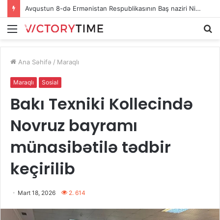
Ağdaşda baş vermiş hadisə ilə bağlı polis araşdırma aparır
Menu
A
Ana Səhifə
/
Maraqlı
Maraqlı
Sosial
Bakı Texniki Kollecində
Novruz bayramı
münasibətilə tədbir
keçirilib
Mart 18, 2026
2. 614