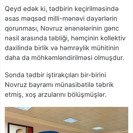
Qeyd edək ki, tədbirin keçirilməsində
əsas məqsəd milli-mənəvi dəyərlərin
qorunması, Novruz ənənələrinin gənc
nəsil arasında təbliği, həmçinin kollektiv
daxilində birlik və həmrəylik mühitinin
daha da möhkəmləndirilməsi olmuşdur.
Sonda tədbir iştirakçıları bir-birini
Novruz bayramı münasibətilə təbrik
etmiş, xoş arzularını bölüşmüşlər.