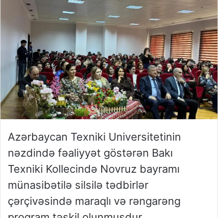
Azərbaycan Texniki Universitetinin
nəzdində fəaliyyət göstərən Bakı
Texniki Kollecində Novruz bayramı
münasibətilə silsilə tədbirlər
çərçivəsində maraqlı və rəngarəng
proqram təşkil olunmuşdur.