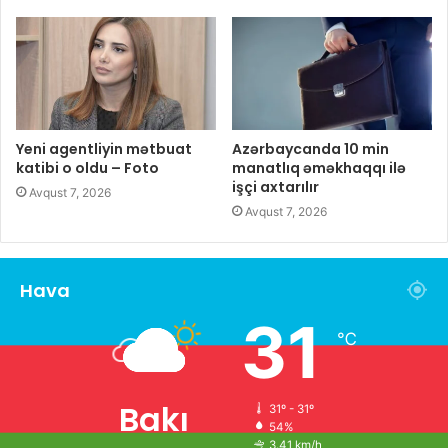
Yeni agentliyin mətbuat
Azərbaycanda 10 min
katibi o oldu – Foto
manatlıq əməkhaqqı ilə
işçi axtarılır
Avqust 7, 2026
Avqust 7, 2026
Hava
31
℃
Bakı
31º - 31º
54%
3.41 km/h