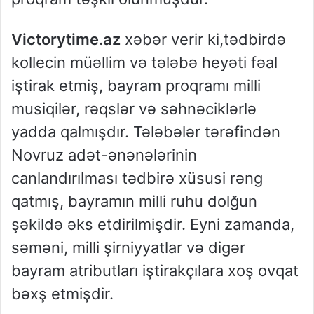
Victorytime.az
xəbər verir ki,tədbirdə
kollecin müəllim və tələbə heyəti fəal
iştirak etmiş, bayram proqramı milli
musiqilər, rəqslər və səhnəciklərlə
yadda qalmışdır. Tələbələr tərəfindən
Novruz adət-ənənələrinin
canlandırılması tədbirə xüsusi rəng
qatmış, bayramın milli ruhu dolğun
şəkildə əks etdirilmişdir. Eyni zamanda,
səməni, milli şirniyyatlar və digər
bayram atributları iştirakçılara xoş ovqat
bəxş etmişdir.